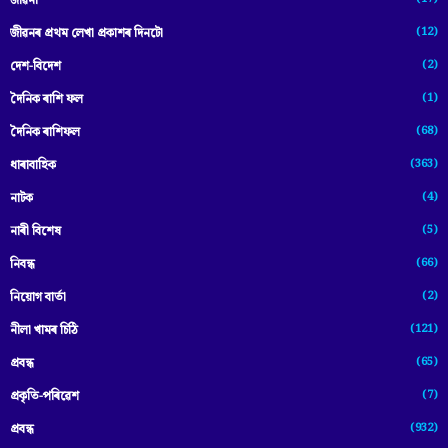
জীৱনী
(12)
জীৱনৰ প্ৰথম লেখা প্ৰকাশৰ দিনটো
(2)
দেশ-বিদেশ
(1)
দৈনিক ৰাশি ফল
(68)
দৈনিক ৰাশিফল
(363)
ধাৰাবাহিক
(4)
নাটক
(5)
নাৰী বিশেষ
(66)
নিবন্ধ
(2)
নিয়োগ বাৰ্তা
(121)
নীলা খামৰ চিঠি
(65)
প্রবন্ধ
(7)
প্ৰকৃতি-পৰিৱেশ
(932)
প্ৰবন্ধ