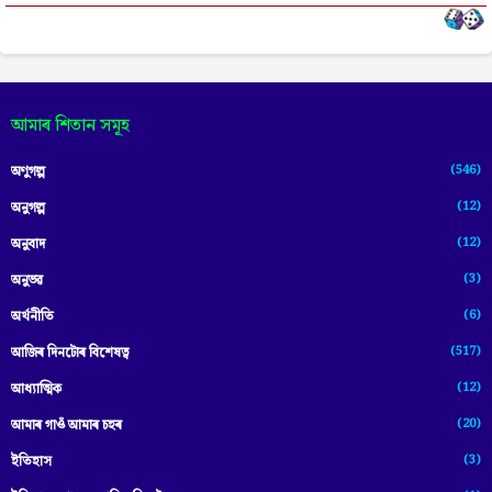
আমাৰ শিতান সমূহ
(546)
অণুগল্প
(12)
অনুগল্প
(12)
অনুবাদ
(3)
অনুভৱ
(6)
অৰ্থনীতি
(517)
আজিৰ দিনটোৰ বিশেষত্ব
(12)
আধ্যাত্মিক
(20)
আমাৰ গাওঁ আমাৰ চহৰ
(3)
ইতিহাস