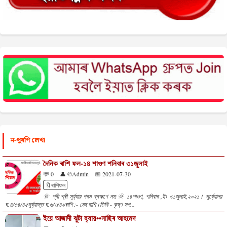
ন-পুৰণি লেখা
দৈনিক ৰাশি ফল-১৪ শাওণ শনিবাৰ ৩১জুলাই
💬 0
👤 ©Admin
📅 2021-07-30
🔖ৰাশিফল
🌞 শ্ৰী শ্ৰী সূৰ্য্যায় পৰম ব্ৰহ্মণে নম:🌞 ১৪শাওণ, শনিবাৰ ,ইং ৩১জুলাই,২০২১। সূৰ্য্যোদয়
ঘ:৪/৫৪/৪৫সূৰ্য্যাস্ত ঘ:৬/৩/৪৯ৰাশি :- মেষ ৰাশি।তিথি - কৃষ্ণ সপ...
ইয়ে আজাদী ঝুটা হ্যায়••নাছিৰ আহমেদ