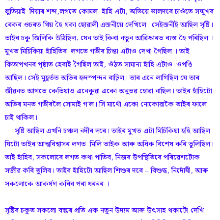
লুতিয়াই দিয়াৰ শব্দ,লগতে কোমল হাঁহি এটা, অভিয়ে ভালদৰে চাওঁতে সন্মুখৰ
ৰেকৰ ওচৰত থিয় হৈ থকা ছোৱালী এজনীয়ে দেখিলে ।সেইজনীই আছিল সৃষ্টি।
তাইৰ চকু জিলিকি উঠিছিল, যেন তাই কিবা নতুন আৱিষ্কাৰত ব্যস্ত হৈ পৰিছিল ।
মুখত মিচিকিয়া হাঁহিতিৰ লগতে গভীৰ চিন্তা এটাও দেখা গৈছিল । তাই
কিতাপখনৰ পৃষ্ঠাত হেৰাই গৈছিল তাই, ওঁঠত সামান্য হাঁহি এটাও ওপঙি
আছিল। সেই মুহূৰ্তত অভিৰ হৃদস্পন্দন বাঢ়িল। তাৰ এনে লাগিছিল যে তাৰ
জীৱনত আগতে কেতিয়াও এনেকুৱা একো অনুভৱ হোৱা নাছিল। তাইৰ হাঁহিটো
অভিৰ মনত গভীৰলৈ সোমাই গ'ল। সি মাথোঁ একো নোকোৱাকৈ তাইৰ ফালে
চাই থাকিল।
সৃষ্টি আছিল এখনি চঞ্চল নদীৰ দৰে। তাইৰ মুখত এটা মিচিকিয়া হহি আছিল
যিটো তাইৰ আত্মবিশ্বাসৰ লগত মিলি তাইক আৰু অধিক বিশেষ কৰি তুলিছিল।
তাই হাঁহিব, সকলোৰে লগত কথা পাতিব, নিজৰ উপস্থিতিৰে পৰিৱেশটোক
সজীৱ কৰি তুলিব। তাইৰ হাঁহিটো আছিল শিশুৰ দৰে – বিশুদ্ধ, নিৰ্দোষী, আৰু
সকলোকে আকৰ্ষণ কৰিব পৰা ধৰনৰ ।
সৃষ্টিৰ চকুত সকলো বস্তুৰ প্ৰতি এক নতুন উদ্যম আৰু উৎসাহ থকাটো দেখি