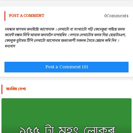
0Comments
POST A COMMENT
নমস্কাৰ স্বাগতম জনাইছোঁ আপোনাক । লেখাটো বা সংখ্যাটো পঢ়ি কেনেকুৱা পাইছে তলত
কমেন্ট বক্সত লিখি আমাক জনাবলৈ নাপাহৰিব । লগতে লেখাটোৰ তলত দিয়া হোৱাটচএপ,
ফেচবুক বুটামত টিপি লেখাটো আপোনাৰ শুভাংকাশী সকলৰ সৈতে শ্বেয়াৰ কৰি দিব ।
ধন্যবাদ
Post a Comment (0)
জনপ্রিয় লেখা