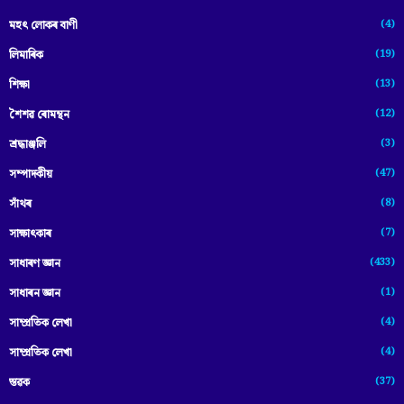
(4)
মহৎ লোকৰ বাণী
(19)
লিমাৰিক
(13)
শিক্ষা
(12)
শৈশৱ ৰোমন্থন
(3)
শ্ৰদ্ধাঞ্জলি
(47)
সম্পাদকীয়
(8)
সাঁথৰ
(7)
সাক্ষাৎকাৰ
(433)
সাধাৰণ জ্ঞান
(1)
সাধাৰন জ্ঞান
(4)
সাম্প্রতিক লেখা
(4)
সাম্প্ৰতিক লেখা
(37)
স্তৱক