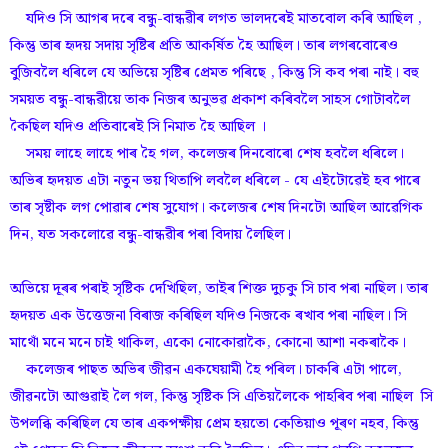
যদিও সি আগৰ দৰে বন্ধু-বান্ধৱীৰ লগত ভালদৰেই মাতবোল কৰি আছিল ,
কিন্তু তাৰ হৃদয় সদায় সৃষ্টিৰ প্ৰতি আকৰ্ষিত হৈ আছিল। তাৰ লগৰবোৰেও
বুজিবলৈ ধৰিলে যে অভিয়ে সৃষ্টিৰ প্ৰেমত পৰিছে , কিন্তু সি কব পৰা নাই। বহু
সময়ত বন্ধু-বান্ধৱীয়ে তাক নিজৰ অনুভৱ প্ৰকাশ কৰিবলৈ সাহস গোটাবলৈ
কৈছিল যদিও প্ৰতিবাৰেই সি নিমাত হৈ আছিল ।
সময় লাহে লাহে পাৰ হৈ গল, কলেজৰ দিনবোৰো শেষ হবলৈ ধৰিলে।
অভিৰ হৃদয়ত এটা নতুন ভয় থিতাপি লবলৈ ধৰিলে - যে এইটোৱেই হব পাৰে
তাৰ সৃষ্টীক লগ পোৱাৰ শেষ সুযোগ। কলেজৰ শেষ দিনটো আছিল আৱেগিক
দিন, যত সকলোৱে বন্ধু-বান্ধৱীৰ পৰা বিদায় লৈছিল।
অভিয়ে দূৰৰ পৰাই সৃষ্টিক দেখিছিল, তাইৰ শিক্ত দুচকু সি চাব পৰা নাছিল। তাৰ
হৃদয়ত এক উত্তেজনা বিৰাজ কৰিছিল যদিও নিজকে ৰখাব পৰা নাছিল। সি
মাথোঁ মনে মনে চাই থাকিল, একো নোকোৱাকৈ, কোনো আশা নকৰাকৈ।
কলেজৰ পাছত অভিৰ জীৱন একঘেয়ামী হৈ পৰিল। চাকৰি এটা পালে,
জীৱনটো আগুৱাই লৈ গল, কিন্তু সৃষ্টিক সি এতিয়লৈকে পাহৰিব পৰা নাছিল সি
উপলব্ধি কৰিছিল যে তাৰ একপক্ষীয় প্ৰেম হয়তো কেতিয়াও পূৰণ নহব, কিন্তু