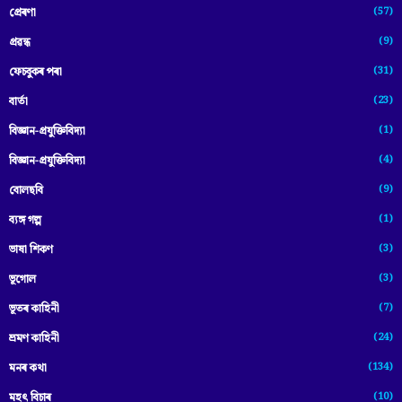
(57)
প্ৰেৰণা
(9)
প্ৰৱন্ধ
(31)
ফেচবুকৰ পৰা
(23)
বাৰ্তা
(1)
বিজ্ঞান-প্রযুক্তিবিদ্যা
(4)
বিজ্ঞান-প্ৰযুক্তিবিদ্যা
(9)
বোলছবি
(1)
ব্যঙ্গ গল্প
(3)
ভাষা শিকণ
(3)
ভূগোল
(7)
ভূতৰ কাহিনী
(24)
ভ্ৰমণ কাহিনী
(134)
মনৰ কথা
(10)
মহৎ বিচাৰ