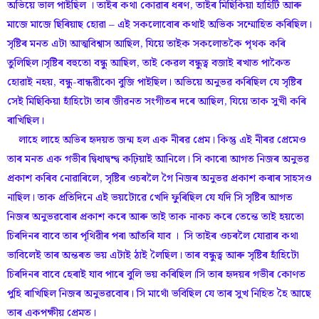
অভিয়ে ভাল পাইছিল । তাইৰ কথা কোৱাৰ ধৰণ, তাইৰ মিছিকিয়া হাহিটি আৰু
মাজে মাজে ছিৰিয়াছ হোৱা – এই সকলোবোৰ কথাই অভিক সম্মোহিত কৰিছিল।
সৃষ্টিৰ মনত এটা আত্মবিশ্বাস আছিল, যিয়ে তাইক সকলোতকৈ পৃথক কৰি
তুলিছিল।সৃষ্টিৰ বহুতো বন্ধু আছিল, তাই কেৱল বন্ধুত্ব বজাই ৰখাত পাকৈত
হোৱাই নহয়, বন্ধু-বান্ধৱীকো বুজি পাইছিল। অভিয়ে অনুভৱ কৰিছিল যে সৃষ্টিৰ
সেই মিছিকিয়া হাঁহিটো তাৰ জীৱনত সংগীতৰ দৰে আছিল, যিয়ে তাক সুখী কৰি
ৰাখিছিল।
লাহে লাহে অভিৰ হৃদয়ত জন্ম হল এক নীৰৱ প্ৰেম। কিন্তু এই নীৰৱ প্ৰেমেও
তাৰ মনত এক গভীৰ দ্বিধাদ্বন্দ্ব কঢ়িয়াই আনিলে। সি কাৰো আগত নিজৰ অনুভৱ
প্ৰকাশ কৰিব নোৱাৰিলে, সৃষ্টিৰ ওচৰলৈ গৈ নিজৰ অনুভৱ প্ৰকাশ কৰাৰ সাহসও
নাছিল। তাক প্ৰতিদিনে এই ভয়টোৱে খেদি ফুৰিছিল যে যদি সি সৃষ্টিৰ আগত
নিজৰ অনুভৱবোৰ প্ৰকাশ কৰে আৰু তাই তাক নাকচ কৰে তেন্তে তাই হয়তো
চিৰদিনৰ বাবে তাৰ পৃথিৱীৰ পৰা আঁতৰি যাব । সি তাইৰ ওচৰলৈ যোৱাৰ কথা
ভাবিলেই তাৰ অন্তৰত ভয় এটাই ঠাই লৈছিল। তাৰ বন্ধুত্ব আৰু সৃষ্টিৰ হাঁহিটো
চিৰদিনৰ বাবে হেৰাই যাব পাৰে বুলি ভয় কৰিছিল।সি তাৰ হৃদয়ৰ গভীৰ কোণত
পুহি ৰাখিছিল নিজৰ অনুভৱবোৰ। সি মাথোঁ ভবিছিল যে তাৰ সুখ নিহিত হৈ আছে
তাৰ একপক্ষীয় প্ৰেমত।