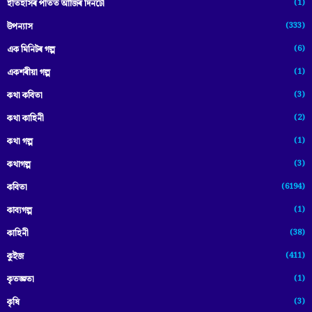
(1)
ইতিহাসৰ পাতত আজিৰ দিনটো
(333)
উপন্যাস
(6)
এক মিনিটৰ গল্প
(1)
একশৰীয়া গল্প
(3)
কথা কবিতা
(2)
কথা কাহিনী
(1)
কথা গল্প
(3)
কথাগল্প
(6194)
কবিতা
(1)
কাব্যগল্প
(38)
কাহিনী
(411)
কুইজ
(1)
কৃতজ্ঞতা
(3)
কৃষি