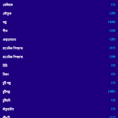
(1)
কেৰিয়াৰ
(29)
কৌতুক
(420)
গল্প
(10)
গীত
(23)
গ্ৰন্থালোচনা
(57)
চানেকিৰ শিশুচ'ৰা
(18)
চানেকিৰ শিশুচ’ৰা
(3)
চিঠি
(5)
চিন্তন
(1)
চুটি গল্প
(183)
চুটিগল্প
(2)
চুটিছবি
(1)
জঁতুৱাঠাঁচ
(17)