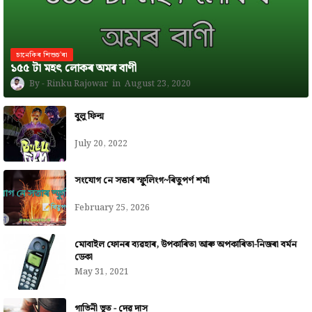
চানেকিৰ শিশুচ'ৰা
১৫৫ টা মহৎ লোকৰ অমৰ বাণী
Rinku Rajowar
August 23, 2020
বুলু ফিল্ম
July 20, 2022
সংযোগ নে সত্তাৰ স্ফুলিংগ~ৰিতুপৰ্ণ শৰ্মা
February 25, 2026
মোবাইল ফোনৰ ব্যৱহাৰ, উপকাৰিতা আৰু অপকাৰিতা-নিজৰা বৰ্মন
ডেকা
May 31, 2021
গাভিনী ভূত - দেৱ দাস