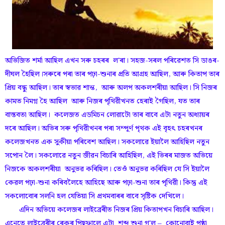
অভিজিত শৰ্মা আছিল এখন সৰু চহৰৰ ল'ৰা। সহজ-সৰল পৰিৱেশত সি ডাঙৰ-
দীঘল হৈছিল।সৰুৰে পৰা তাৰ পঢ়া-শুনাৰ প্ৰতি আগ্ৰহ আছিল, আৰু কিতাপ তাৰ
প্ৰিয় বন্ধু আছিল। তাৰ স্বভাৱ শান্ত, আৰু অলপ অকলশৰীয়া আছিল। সি নিজৰ
কামত নিমগ্ন হৈ আছিল আৰু নিজৰ পৃথিৱীখনত হেৰাই গৈছিল, যত তাৰ
বাস্তবতা আছিল। কলেজত এডমিচন লোৱাটো তাৰ বাবে এটা নতুন অধ্যায়ৰ
দৰে আছিল। অভিৰ সৰু পৃথিৱীখনৰ পৰা সম্পূৰ্ণ পৃথক এই বৃহৎ চহৰখনৰ
কলেজখনত এক সুকীয়া পৰিবেশ আছিল। সকলোৱে ইয়ালৈ আহিছিল নতুন
সপোন লৈ। সকলোৱে নতুন জীৱন বিচাৰি আহিছিল, এই ভিৰৰ মাজত অভিয়ে
নিজকে অকলশৰীয়া অনুভৱ কৰিছিল। তেওঁ অনুভৱ কৰিছিল যে সি ইয়ালৈ
কেৱল পঢ়া-শুনা কৰিবলৈহে আহিছে আৰু পঢ়া-শুনা তাৰ পৃথিৱী। কিন্তু এই
সকলোবোৰ সলনি হল যেতিয়া সি প্ৰথমবাৰৰ বাবে সৃষ্টিক দেখিলে।
এদিন অভিয়ে কলেজৰ লাইব্ৰেৰীত নিজৰ প্ৰিয় কিতাপখন বিচাৰি আছিল।
এনেতে লাইব্ৰেৰীৰ ৰেকৰ পিছফালে এটা শব্দ শুনা গ'ল – কোনোবাই পৃষ্ঠা