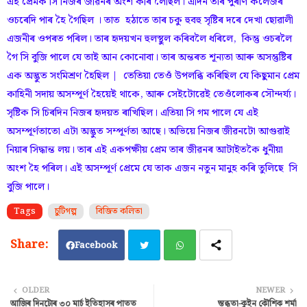
এই প্ৰেমক সি নিজৰ জীৱনৰ অংশ কৰি লৈছিল। এদিন তাৰ পুৰণি কলেজৰ
ওচৰেদি পাৰ হৈ গৈছিল । তাত হঠাতে তাৰ চকু হুবহু সৃষ্টিৰ দৰে দেখা ছোৱালী
এজনীৰ ওপৰত পৰিল। তাৰ হৃদয়খন হুলস্থুল কৰিবলৈ ধৰিলে, কিন্তু ওচৰলৈ
গৈ সি বুজি পালে যে তাই আন কোনোবা। তাৰ অন্তৰত শূন্যতা আৰু অসন্তুষ্টিৰ
এক অদ্ভুত সংমিশ্ৰণ হৈছিল | তেতিয়া তেওঁ উপলব্ধি কৰিছিল যে কিছুমান প্ৰেম
কাহিনী সদায় অসম্পূৰ্ণ হৈয়েই থাকে, আৰু সেইটোৱেই তেওঁলোকৰ সৌন্দৰ্য্য।
সৃষ্টিক সি চিৰদিন নিজৰ হৃদয়ত ৰাখিছিল। এতিয়া সি গম পালে যে এই
অসম্পূৰ্ণতাতো এটা অদ্ভুত সম্পূৰ্ণতা আছে। অভিয়ে নিজৰ জীৱনটো আগুৱাই
নিয়াৰ সিদ্ধান্ত লয়। তাৰ এই একপক্ষীয় প্ৰেম তাৰ জীৱনৰ আটাইতকৈ ধুনীয়া
অংশ হৈ পৰিল। এই অসম্পূৰ্ণ প্ৰেমে যে তাক এজন নতুন মানুহ কৰি তুলিছে সি
বুজি পালে।
Tags
চুটিগল্প
বিজিত কলিতা
Facebook
Twi
Wh
OLDER
NEWER
আজিৰ দিনটোৰ ৩০ মাৰ্চ ইতিহাসৰ পাতত
স্তব্ধতা-কুইন কৌশিক শৰ্মা