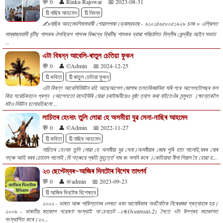
💬 0
👤 Rinku Rajowar
📅 2023-08-31
🔖নাছিৰ আহমেদ
🔖নিবন্ধ
✍️নাছিৰ আহমেদশিমলাবাৰী গোৱালপাৰা।ভ্ৰাম্যভাষ:- ৯১০১৪৬৫৮০৫১৯২৯ চনৰ ৮ এপ্ৰিলত
সাম্ৰাজ্যবাদী বৃটিছ শাসকৰ ঔপনিৱেশ শাসনৰ বিৰুদ্ধে ব্ৰিটিছ শাসকৰ দ্বাৰা পৰিচালিত দিল্লীৰ কেন্দ্ৰীয় আইন সভাত
...
এটা বিষন্ন আবেলি-ৰাতুল চেতিয়া ফুকন
💬 0
👤 ©Admin
📅 2024-12-25
🔖কবিতা
🔖ৰাতুল চেতিয়া ফুকন
এটা বিষণ্ণ আবেলিনিউটন বহি আছেআপেল জোপাৰ তলতকিজানিবা সৰি পৰে আপেলটোগছৰ ফল
কিয় সৰেচিৰন্তন প্ৰশ্ন ।আপেলতো বাদেইউৰি যোৱা চৰাইজনীয়েও বৃষ্ঠা ত্যাগ কৰা নাইতেওঁৰ সন্মুখত ।ক্ষন্তেকলৈ
মইও নিউটন হলোবহিৰলো ...
লাচিতৰ হেংদাং তুলি লোৱা হে অসমীয়া যুৱ‌ সেনা-নাছিৰ আহমেদ
💬 0
👤 ©Admin
📅 2022-11-27
🔖কবিতা
🔖নাছিৰ আহমেদ
লাচিতৰ হেংদাং তুলি লোৱা হে অসমীয়া যুৱ‌ সেনা।অসমীয়াৰ জোৰ পুৰি হাত পালেহি,ঘৰৰ ঘোৰ
শত্ৰু আহি ঘৰৰ চোতাল পালেহি ;যি শত্ৰুয়ে প্ৰতি মুহূৰ্ত্তে গাৰ ৰং সলনি কৰে ।কেতিয়াবা নীলা শিয়াল হৈ হোৱা হ...
২৩ ছেপ্টেম্বৰ~আজিৰ দিনটোৰ বিশেষ তাৎপৰ্য
💬 0
👤 @admin
📅 2023-09-23
🔖আজিৰ দিনটোৰ বিশেষত্ব
২০০১ - ভাৰত আৰু পাকিস্তানৰ ওপৰত থকা আমেৰিকাৰ অৰ্থনৈতিক নিষেধাজ্ঞা প্ৰত্যাহাৰ হয়।
২০০৯ - ভাৰতীয় মহাকাশ গৱেষণা সংস্থাই অ'চেনচেট -২ৰ(Oceansat-2) সৈতে ৭টা উপগ্ৰহ মহাকাশত
সংস্থাপিত কৰে।২০...