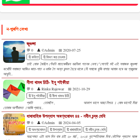
ন-পুৰণি লেখা
জুগুপ্সা
💬 0
👤 ©Admin
📅 2020-07-25
🔖কবিতা
🔖কিৰণ জয় চাওদাং
তাই মোক কৈছিল গেঁথনি মাতৰেজীৱন যৱনিকা পতনৰ বেলা।"সোণাই মই এই সমাজক জুগুপ্সা
কৰোঁযি সমাজত আজিও জাত-পাত ও ধৰ্মক লৈ অন্ত কন্দল হৈয়ে থাকে।যি সমাজে বুজি নাপায় আমাৰ দৰে নৱ প্ৰজন্মৰ
আধুনি...
নীলা খামৰ চিঠি- ইনু শইকীয়া
💬 0
👤 Rinku Rajowar
📅 2021-10-29
🔖ইনু শইকীয়া
🔖নীলা খামৰ চিঠি
প্ৰতি তোমালৈ , আকাশ ভালে আছা নিশ্চয় । মোৰ ভালেই দিয়া
তোমাৰ আৰ্শীবাদত ।আজি প্ৰায়ে...
ধাৰাবাহিক উপন্যাস অৰণ্যৰোদন ৪৪ - নবীন চন্দ্ৰ মেধি
💬 0
👤 ©Admin
📅 2024-04-05
🔖অৰণ্যৰোদন
🔖উপন্যাস
🔖ধাৰাবাহিক
🔖নবীন চন্দ্ৰ মেধি
অৱশেষত এটা ভাল দিন বাৰ চাই ২৮ মাৰ্চ , ২০২৪ বৃহস্পতিবাৰৰ দিনা কৌশিক প্ৰতাপ আৰু