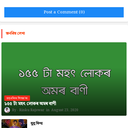
Post a Comment (0)
জনপ্রিয় লেখা
চানেকিৰ শিশুচ'ৰা
১৫৫ টা মহৎ লোকৰ অমৰ বাণী
Rinku Rajowar
August 23, 2020
বুলু ফিল্ম