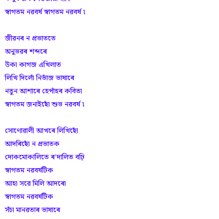
স্বাগতম নৱবৰ্ষ স্বাগতম নৱবৰ্ষ ৷
জীৱনৰ ন প্ৰভাততে
অনুভৱৰ শব্দৰে
উকা কাগজ এখিলাত
লিখি দিলোঁ নিভাঁজ ভাষাৰে
নতুন আশাৰে হেপাঁহৰ কবিতা
স্বাগতম জনাইছোঁ শুভ নৱবৰ্ষ ৷
সোণোৱালী আখৰে লিখিছোঁ
আদৰিছোঁ ন প্ৰভাতক
দোকমোকালিতে ৰ’দালিত বঢ়ি
স্বাগতম নৱবৰ্ষটিক
আহা সৱে মিলি আদৰো
স্বাগতম নৱবৰ্ষটিক
সঁচা মানৱতাৰ ভাষাৰে