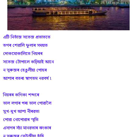
এটি নিভাঁজ সতেজ প্ৰভাততে
তগৰ শেৱালি ফুলাৰ সময়ত
দোকমোকালিতে নিয়ৰৰ
সতেজ টোপালে কঢ়িয়াই আনে
ন সূৰুজৰ হেঙুলীয়া পোহৰ
আশাৰ বতৰা স্বাগতম নৱবৰ্ষ ৷
নিয়ৰৰ কণিকা শব্দৰে
ভাল লগাৰ পৰা ভাল পোৱালৈ
সুখ-দুখ আশা নীৰৱতা
পোৱা নোপোৱাৰ স্মৃতি
এসাগৰ সঁচা মানৱতাৰ ঝংকাৰ
ন সুৰুজৰ সেউজীয়া হাঁহি