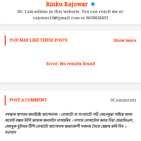
Rinku Rajowar
Hi, I am admin in this website. You can reach me at-
rajowar10@gmaiI.com or 8638826833
YOU MAY LIKE THESE POSTS
Show more
Error:
No results found
0Comments
POST A COMMENT
নমস্কাৰ স্বাগতম জনাইছোঁ আপোনাক । লেখাটো বা সংখ্যাটো পঢ়ি কেনেকুৱা পাইছে তলত
কমেন্ট বক্সত লিখি আমাক জনাবলৈ নাপাহৰিব । লগতে লেখাটোৰ তলত দিয়া হোৱাটচএপ,
ফেচবুক বুটামত টিপি লেখাটো আপোনাৰ শুভাংকাশী সকলৰ সৈতে শ্বেয়াৰ কৰি দিব ।
ধন্যবাদ