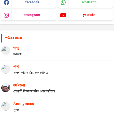
facebook
whatsapp
instagram
youtube
পাঠকৰ মন্তব্য
পাপু
ধন্যবাদ
পাপু
সুন্দৰ, পঢ়ি আছোঁ, ভাল লাগিছে।
ধৰ্ম ডেকা
ভোগালী বিহুৰ আন্তৰিক ওলগ যাচিলোঁ।
Anonymous
সুন্দৰ