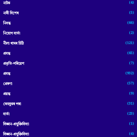
(4)
নাটক
(5)
নাৰী বিশেষ
(66)
নিবন্ধ
(2)
নিয়োগ বাৰ্তা
(121)
নীলা খামৰ চিঠি
(65)
প্রবন্ধ
(7)
প্ৰকৃতি-পৰিৱেশ
(932)
প্ৰবন্ধ
(57)
প্ৰেৰণা
(9)
প্ৰৱন্ধ
(31)
ফেচবুকৰ পৰা
(23)
বাৰ্তা
(1)
বিজ্ঞান-প্রযুক্তিবিদ্যা
(4)
বিজ্ঞান-প্ৰযুক্তিবিদ্যা