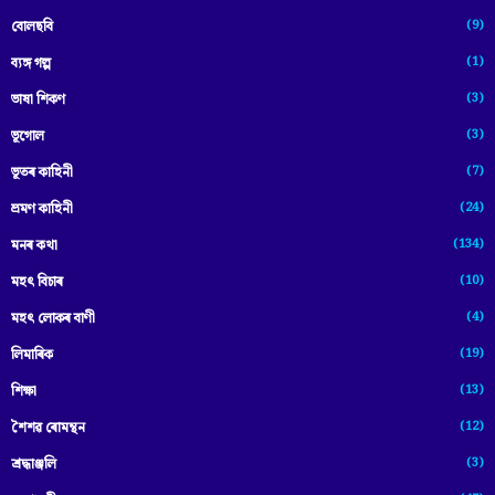
(9)
বোলছবি
(1)
ব্যঙ্গ গল্প
(3)
ভাষা শিকণ
(3)
ভূগোল
(7)
ভূতৰ কাহিনী
(24)
ভ্ৰমণ কাহিনী
(134)
মনৰ কথা
(10)
মহৎ বিচাৰ
(4)
মহৎ লোকৰ বাণী
(19)
লিমাৰিক
(13)
শিক্ষা
(12)
শৈশৱ ৰোমন্থন
(3)
শ্ৰদ্ধাঞ্জলি