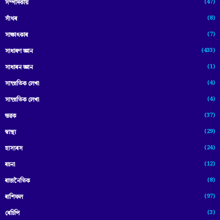
(47)
সম্পাদকীয়
(8)
সাঁথৰ
(7)
সাক্ষাৎকাৰ
(433)
সাধাৰণ জ্ঞান
(1)
সাধাৰন জ্ঞান
(4)
সাম্প্রতিক লেখা
(4)
সাম্প্ৰতিক লেখা
(37)
স্তৱক
(29)
স্বাস্থ্য
(24)
হাস্যৰস
(12)
ৰচনা
(8)
ৰাজনৈতিক
(97)
ৰাশিফল
(3)
ৰেচিপি