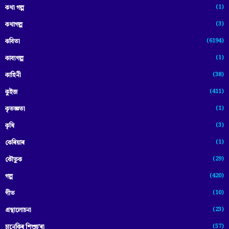
(1)
কথা গল্প
(3)
কথাগল্প
(6194)
কবিতা
(1)
কাব্যগল্প
(38)
কাহিনী
(411)
কুইজ
(1)
কৃতজ্ঞতা
(3)
কৃষি
(1)
কেৰিয়াৰ
(29)
কৌতুক
(420)
গল্প
(10)
গীত
(23)
গ্ৰন্থালোচনা
(57)
চানেকিৰ শিশুচ'ৰা