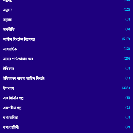
(12)
অনুগল্প
(12)
অনুবাদ
(3)
অনুভৱ
(6)
অৰ্থনীতি
(517)
আজিৰ দিনটোৰ বিশেষত্ব
(12)
আধ্যাত্মিক
(20)
আমাৰ গাওঁ আমাৰ চহৰ
(3)
ইতিহাস
(1)
ইতিহাসৰ পাতত আজিৰ দিনটো
(333)
উপন্যাস
(6)
এক মিনিটৰ গল্প
(1)
একশৰীয়া গল্প
(3)
কথা কবিতা
(2)
কথা কাহিনী