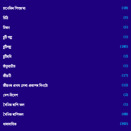
(18)
চানেকিৰ শিশুচ’ৰা
(3)
চিঠি
(5)
চিন্তন
(1)
চুটি গল্প
(183)
চুটিগল্প
(2)
চুটিছবি
(1)
জঁতুৱাঠাঁচ
(17)
জীৱনী
(12)
জীৱনৰ প্ৰথম লেখা প্ৰকাশৰ দিনটো
(2)
দেশ-বিদেশ
(1)
দৈনিক ৰাশি ফল
(68)
দৈনিক ৰাশিফল
(363)
ধাৰাবাহিক