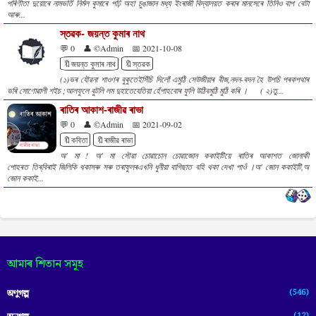
পৰিণীতা দুয়োৰে নামভৰ্তি নিৰ্মল কুমাৰে পঢ়ি অহা চুঙাজান মধ্য ইংৰাজী বিদ্যালয়ত কৰাৰ মানসেৰে তিনিও বাপ বেটা
আৰু...
স্তৱক- জয়ন্ত কুমাৰ নাথ
💬 0
👤 ©Admin
📅 2021-10-08
🔖জয়ন্ত কুমাৰ নাথ
🔖স্তৱক
(১)ভৰ যৌৱনা শাওণৰ বুকুতেইসিঁচি দিলোঁ এমুঠি সেউজীয়াৰ বীজ,নদন-বদন হৈ উপচি পৰকপথাৰ
ভৰি সোণোৱালী শইচ ;আলফুলে বুটলি লম দুহাতেযেতিয়া হেঁপাহবোৰ ফুলি উঠিবমুঠি মুঠি কৰি । ( ২)তু...
ৰাতিৰ আকাশ-ৰাজীৱ ৰাভা
💬 0
👤 ©Admin
📅 2021-09-02
🔖কবিতা
🔖ৰাজীৱ ৰাভা
অ' মা ! অ' মা সৌৱা চোৱাচোন চোৱাজোন ককাইটিয়ে ৰাতিৰ আকাশত জোনাকী
পোহৰত তিৰ্‌বিৰাই জিলিকি থকাসৰু সৰু তৰাফুলৰএখনি ধুনীয়া বাগিছাত বহি থকা দেখা পাওঁ ।অ' জোন ককাইটি,অ
জোন ককাই...
আমাৰ শিতান সমূহ
(546)
অণুগল্প