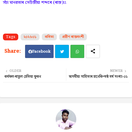
সঁচা মানৱতাৰ সেউজীয়া শব্দৰে (ৰাজ)৷৷
Tags
২০২৬০১
কবিতা
প্ৰৱীণ ৰাজবংশী
Facebook
Twi
Wh
OLDER
NEWER
কৰ্মফল-ৰাতুল চেতিয়া ফুকন
অসমীয়া সাহিত্যৰ চানেকি•ষষ্ঠ বৰ্ষ সংখ্যা-০১
tter
ats
ap
p