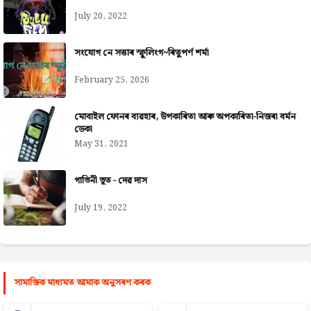
July 20, 2022
সংযোগ নে সত্তাৰ স্ফুলিংগ~ৰিতুপৰ্ণ শৰ্মা
February 25, 2026
মোবাইল ফোনৰ ব্যৱহাৰ, উপকাৰিতা আৰু অপকাৰিতা-নিজৰা বৰ্মন
ডেকা
May 31, 2021
গাভিনী ভূত - দেৱ দাস
July 19, 2022
সামাজিক মাধ্যমত আমাক অনুসৰণ কৰক