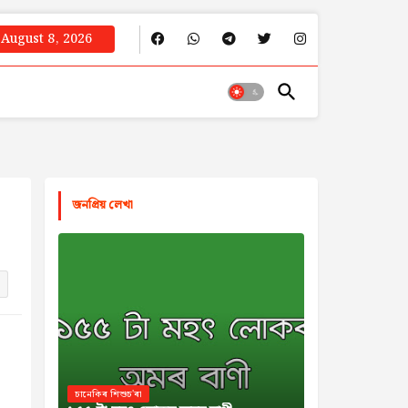
August 8, 2026
জনপ্রিয় লেখা
চানেকিৰ শিশুচ'ৰা