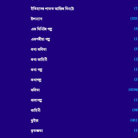
(1
ইতিহাসৰ পাতত আজিৰ দিনটো
(333
উপন্যাস
(6
এক মিনিটৰ গল্প
(1
একশৰীয়া গল্প
(3
কথা কবিতা
(2
কথা কাহিনী
(1
কথা গল্প
(3
কথাগল্প
(6194
কবিতা
(1
কাব্যগল্প
(38
কাহিনী
(411
কুইজ
(1
কৃতজ্ঞতা