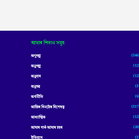
আমাৰ শিতান সমূহ
(546
অণুগল্প
(12
অনুগল্প
(12
অনুবাদ
(3
অনুভৱ
(6
অৰ্থনীতি
(517
আজিৰ দিনটোৰ বিশেষত্ব
(12
আধ্যাত্মিক
(20
আমাৰ গাওঁ আমাৰ চহৰ
(3
ইতিহাস