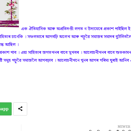
এক ঐতিহাসিক আৰু অপ্ৰতিদণ্ডী লগত ন উদ্যমেৰে প্ৰকাশ পাইছিল ই
হিত্যৰ চানেকি । সফলতাৰে আগবঢ়ি অলেখ আৰু পঢ়ুৱৈ সমাজৰ সমাদৰ বুটলিবল
ন্ধ আছিল ।
 প্ৰকাশ পাব । এয়া সাহিত্যৰ জগতখনৰ বাবে সুখবৰ । আলোচনীখনৰ বাবে শুভকামন
টি সমূহ পঢ়ুৱৈ সমাজলৈ আগবঢ়াব । আলোচনীখনে পুনৰ আগৰ গৰিমা ঘুৰাই আনিব 
sapp
NEWER