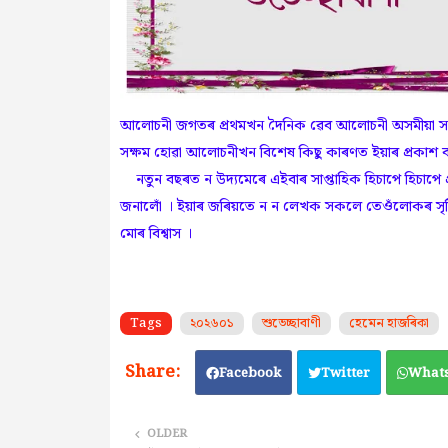
আলোচনী জগতৰ প্ৰথমখন দৈনিক ৱেব আলোচনী অসমীয়া সা
সক্ষম হোৱা আলোচনীখন বিশেষ কিছু কাৰণত ইয়াৰ প্ৰকাশ ব
নতুন বছৰত ন উদ্যমেৰে এইবাৰ সাপ্তাহিক হিচাপে হিচাপে
জনালোঁ । ইয়াৰ জৰিয়তে ন ন লেখক সকলে তেওঁলোকৰ সৃষ্
মোৰ বিশ্বাস ।
Tags
২০২৬০১
শুভেচ্ছাবাণী
হেমেন হাজৰিকা
Facebook
Twitter
What
OLDER