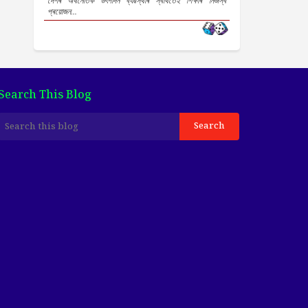
দেশৰ অৰ্থনৈতিক উৎপাদন ব্যৱস্থাৰ স্বাৰ্থতেই শিক্ষাৰ নিজস্ব
প্ৰয়োজন...
Search This Blog