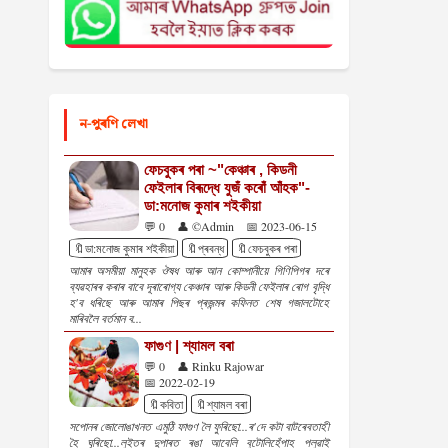
ন-পুৰণি লেখা
ফেচবুকৰ পৰা ~"কেঞ্চাৰ , কিডনী
ফেইলাৰ বিৰূদ্ধে যুজঁ কৰোঁ আঁহক‌"-
ডা:মনোজ কুমাৰ শইকীয়া
💬 0
👤 ©Admin
📅 2023-06-15
🔖ডা:মনোজ কুমাৰ শইকীয়া
🔖প্ৰবন্ধ
🔖ফেচবুকৰ পৰা
আমাৰ অসমীয়া মানুহক ঔষধ আৰু আন কোম্পানীয়ে গিণিপিগৰ দৰে
ব্যৱহাৰৰ কৰাৰ বাবে দূৰাৰোগ্য কেঞ্চাৰ আৰু কিডনী ফেইলাৰ ৰোগ বৃদ্ধি
হ'ব ধৰিছে আৰু আমাৰ পিছৰ প্ৰজন্মৰ কফিনত শেষ গজালটোহে
মাৰিবলৈ বৰ্তমান ব...
ফাগুণ | শ্যামল বৰা
💬 0
👤 Rinku Rajowar
📅 2022-02-19
🔖কবিতা
🔖শ্যামল বৰা
সপোনৰ জোলোঙাখনত এমুঠি ফাগুণ লৈ ফুৰিছো...ৰ'দে কটা বাটৰেবতাহী
হৈ ঘূৰিছো...লুইতৰ দুপাৰত ৰঙা আবেলি বুটোলিহেঁপাহ পলুৱাই