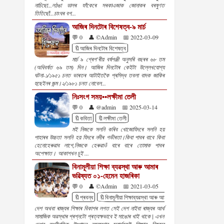
নাচিছো...লঠঙা ডালৰ ফাঁকেৰে সৰকাএজাক জোনাকৰ বৰষুণত
তিতিছোঁ...চাংঘৰ বগ...
আজিৰ দিনটোৰ বিশেষত্ব-৯ মাৰ্চ
💬 0
👤 ©Admin
📅 2022-03-09
🔖আজিৰ দিনটোৰ বিশেষত্ব
মাৰ্চ ৯ গ্ৰেগ'ৰীয় বৰ্ষপঞ্জী অনুসৰি বছৰৰ ৬৮ তম
(অধিবৰ্ষত ৬৯ তম) দিন। আজিৰ দিনটোৰ কেইটা উল্লেখযোগ্য
ঘটনা-১/১৯৫১ চনত ভাৰতৰ আটাইতকৈ প্ৰসিদ্ধ তবলা বাদক জাকিৰ
হুছেইনৰ জন্ম।২/১৯৮১ চনত নোবেল...
নিঃসংগ সময়••লক্ষীমা তেলী
💬 0
👤 @admin
📅 2025-03-14
🔖কবিতা
🔖লক্ষীমা তেলী
মই নিজকে সলনি কৰিব খোজোযিদৰে সলনি হয়
পাহাৰৰ উচ্চতা সলনি হয় যিদৰে নদীৰ গভীৰতা।কিবা পাবৰ বাবে কিবা
হেনোহেৰুৱাব লাগে,নিজকে হেৰুৱাওঁ বাৰে বাৰে তোমাক পাবৰ
অপেক্ষাত। আকাশখন চুই ...
বিনামূলীয়া শিক্ষা ব্যৱস্থা আৰু আমাৰ
ভৱিষ্যত ০১-হেমেন হাজৰিকা
💬 0
👤 ©Admin
📅 2021-03-05
🔖প্ৰবন্ধ
🔖বিনামূলীয়া শিক্ষাব্যৱস্থা আৰু আমাৰ ভৱিষ্যত
🔖হেমেন হাজৰ
দেশ অথবা ৰাজ্যৰ শিক্ষাৰ বিকাশৰ লগত সেই দেশ নাইবা ৰাজ্যৰ আৰ্থ
সামাজিক অৱস্থাৰ প্ৰশ্নটো প্ৰত্যক্ষভাবে ই সাঙোৰ খাই থাকে | এখন