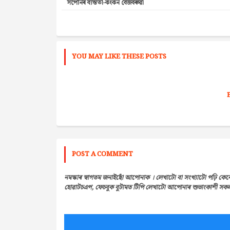
সপোনৰ ব্যস্ততা-কংকন বেজবৰুৱা
YOU MAY LIKE THESE POSTS
POST A COMMENT
নমস্কাৰ স্বাগতম জনাইছোঁ আপোনাক । লেখাটো বা সংখ্যাটো পঢ়ি কেন
হোৱাটচএপ, ফেচবুক বুটামত টিপি লেখাটো আপোনাৰ শুভাংকাশী সকলৰ 