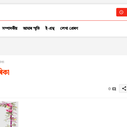
সম্পাদকীয়
আমাৰ স্মৃতি
ই-গ্ৰন্থ
লেখা প্ৰেৰণ
িকা
ৰিকা
0
share