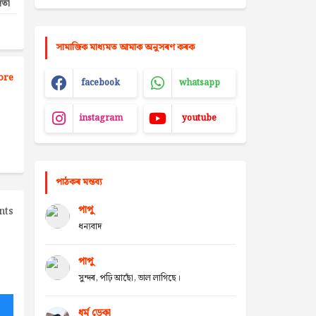
িতা
সামাজিক মাধ্যমত আমাক অনুসৰণ কৰক
ore
facebook
whatsapp
instagram
youtube
পাঠকৰ মন্তব্য
পাপু
nts
ধন্যবাদ
পাপু
সুন্দৰ, পঢ়ি আছোঁ, ভাল লাগিছে।
ধৰ্ম ডেকা