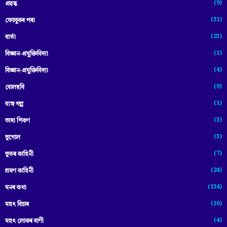
(9)
প্ৰৱন্ধ
(31)
ফেচবুকৰ পৰা
(23)
বাৰ্তা
(1)
বিজ্ঞান-প্রযুক্তিবিদ্যা
(4)
বিজ্ঞান-প্ৰযুক্তিবিদ্যা
(9)
বোলছবি
(1)
ব্যঙ্গ গল্প
(3)
ভাষা শিকণ
(3)
ভূগোল
(7)
ভূতৰ কাহিনী
(24)
ভ্ৰমণ কাহিনী
(134)
মনৰ কথা
(10)
মহৎ বিচাৰ
(4)
মহৎ লোকৰ বাণী