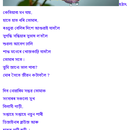
হঠাৎ
কেতিয়াবা মন যায়,
হাতে হাত ধৰি তোমাৰ,
ৰঙচুৱা বেলিৰ দিশে আগুৱাই যাবলৈ
সুগন্ধি সন্ধিয়াৰ সুভাষ ল'বলৈ
শুৱলা আবেগ ঢালি
শান্ত মনেৰে খোজকাঢ়ি যাবলৈ
তোমাৰ সতে।
তুমি জানো ভাল পাবা?
মোৰ সৈতে জীৱন কটাবলৈ ?
দিব নোৱাৰিম সম্ভৱ তোমাক
সংসাৰৰ সকলো সুখ
বিলাসী গাড়ী,
সপ্তাহে সপ্তাহে নতুন শাৰী
ডিজাইনাৰ ব্লাউজ আৰু