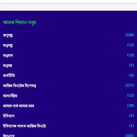
আমাৰ শিতান সমূহ
(546)
অণুগল্প
(12)
অনুগল্প
(12)
অনুবাদ
(3)
অনুভৱ
(6)
অৰ্থনীতি
(517)
আজিৰ দিনটোৰ বিশেষত্ব
(12)
আধ্যাত্মিক
(20)
আমাৰ গাওঁ আমাৰ চহৰ
(3)
ইতিহাস
(1)
ইতিহাসৰ পাতত আজিৰ দিনটো
(333)
উপন্যাস