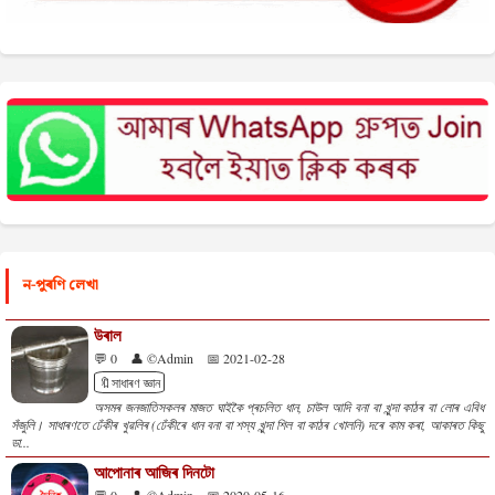
ন-পুৰণি লেখা
উৰাল
💬 0
👤 ©Admin
📅 2021-02-28
🔖সাধাৰণ জ্ঞান
অসমৰ জনজাতিসকলৰ মাজত ঘাইকৈ প্ৰচলিত ধান, চাউল আদি বনা বা খুন্দা কাঠৰ বা লোৰ এবিধ
সঁজুলি। সাধাৰণতে ঢেঁকীৰ খুৱলিৰ (ঢেঁকীৰে ধান বনা বা শস্য খুন্দা শিল বা কাঠৰ খোলনি) দৰে কাম কৰা, আকাৰত কিছু
ডা...
আপোনাৰ আজিৰ দিনটো
💬 0
👤 ©Admin
📅 2020-05-16