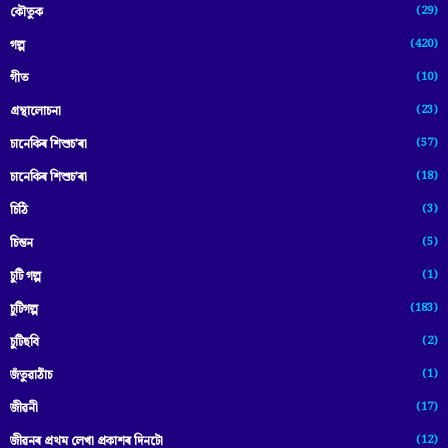
(29)
কৌতুক
(420)
গল্প
(10)
গীত
(23)
গ্ৰন্থালোচনা
(57)
চানেকিৰ শিশুচ'ৰা
(18)
চানেকিৰ শিশুচ’ৰা
(3)
চিঠি
(5)
চিন্তন
(1)
চুটি গল্প
(183)
চুটিগল্প
(2)
চুটিছবি
(1)
জঁতুৱাঠাঁচ
(17)
জীৱনী
(12)
জীৱনৰ প্ৰথম লেখা প্ৰকাশৰ দিনটো