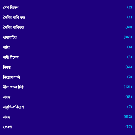
(2)
দেশ-বিদেশ
(1)
দৈনিক ৰাশি ফল
(68)
দৈনিক ৰাশিফল
(363)
ধাৰাবাহিক
(4)
নাটক
(5)
নাৰী বিশেষ
(66)
নিবন্ধ
(2)
নিয়োগ বাৰ্তা
(121)
নীলা খামৰ চিঠি
(65)
প্রবন্ধ
(7)
প্ৰকৃতি-পৰিৱেশ
(932)
প্ৰবন্ধ
(57)
প্ৰেৰণা