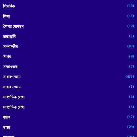
(19)
লিমাৰিক
(13)
শিক্ষা
(12)
শৈশৱ ৰোমন্থন
(3)
শ্ৰদ্ধাঞ্জলি
(47)
সম্পাদকীয়
(8)
সাঁথৰ
(7)
সাক্ষাৎকাৰ
(433)
সাধাৰণ জ্ঞান
(1)
সাধাৰন জ্ঞান
(4)
সাম্প্রতিক লেখা
(4)
সাম্প্ৰতিক লেখা
(37)
স্তৱক
(29)
স্বাস্থ্য