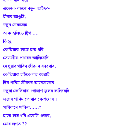
হাতত দামী ঘড়ী ।
প্ৰত্যেক বছৰে নতুন আইফ'ন
হীৰাৰ আঙুঠি,
নতুন নেকলেচ
আৰু হলিডে ট্ৰিপ ....
কিন্তু,
কেতিয়াবা হাতে হাত ধৰি
সেউজীয়া পথাৰৰ আলিয়েদি
দেখুৱাব পাৰিম জীৱনৰ ৰঙবোৰ,
কেতিয়াবা চাইকেলত বহুৱাই
দিব পাৰিম জীৱনৰ আমেজবোৰ
নতুবা কেতিয়াবা গোলাপ ফুলৰ কলিয়েদি
সজাব পাৰিম তোমাৰ কেশযোৰ ।
পাৰিবানে থাকিব......?
হাতে হাত ধৰি এবেলি ওলাব,
মোৰ লগত ??