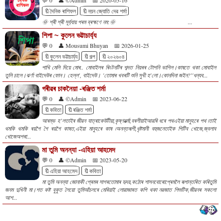
🔖দৈনিক ৰাশিফল
🔖নয়ন জ্যোতি দেৱ শৰ্মা
🌞 শ্ৰী শ্ৰী সূৰ্য্যায় পৰম ব্ৰহ্মণে নম:🌞 ...
শিপা ~ কুলেন ভট্টাচাৰ্য্য
💬 0
👤 Mousumi Bhuyan
📅 2026-01-25
🔖কুলেন ভট্টাচাৰ্য্য
🔖গল্প
🔖২০২৬০৪
পাখি মেলি দিয়ে মোৰ.. মোবাইলৰ ৰিংটনটিৰ শব্দত নিয়ৰৰ টোপনি ভাগিল।কাষতে থকা মোবাইল
তুলি চালে।ঝৰ্ণা বাইদেউৰ ফোন। হেল্ল', বাইদেউ। 'তোমাৰ খবৰটি শুনি সুখী হ'লো।কোনদিনা জইন?''ধন্যব...
গৰীৱৰ চাকনৈয়া -ৰঞ্জিত শৰ্মা
💬 0
👤 ©Admin
📅 2023-06-22
🔖কবিতা
🔖ৰঞ্জিত শৰ্মা
আৰম্ভ হ’লতাইৰ জীৱন যাত্ৰাকেউটীয়া,কৃষ্ণৱৰ্ত্মা,বৰলীয়াইআৱৰি ধৰে পথএইয়া মানুহৰে পথ ৷তাই
থমকি থমকি ৰয়গৈ গৈ ৰয়গৈ কাষত,এইয়া মানুহৰে কাষ ৷অনন্তৰূপী,ধৃষ্টমানী বহুজনেতাইক পিটিব খোজে,জ্বলাব
খোজেঅপৰা...
মা তুমি অনন্যা -এহিয়া আহমেদ
💬 0
👤 ©Admin
📅 2023-05-20
🔖এহিয়া আহমেদ
🔖কবিতা
মা তুমি অনন্যা জোনাকী প্ৰেমৰ সাগৰতোমাৰ হৃদয়,কঠোৰ শাসনবোৰোপ্ৰেমলৈ ৰূপান্তৰিত কৰিতুমি
জনম দুখিনী মা।শত কষ্ট বুকুত লৈয়ো তুমিআঁচলৰে মেৰিয়াই লোৱাজাৰত কপি থকা নৱজাত শিশুটিক,জীৱনৰ সকলো
আশ...