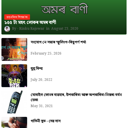
চানেকিৰ শিশুচ'ৰা
১৫৫ টা মহৎ লোকৰ অমৰ বাণী
Rinku Rajowar
August 23, 2020
সংযোগ নে সত্তাৰ স্ফুলিংগ~ৰিতুপৰ্ণ শৰ্মা
February 25, 2026
বুলু ফিল্ম
July 20, 2022
মোবাইল ফোনৰ ব্যৱহাৰ, উপকাৰিতা আৰু অপকাৰিতা-নিজৰা বৰ্মন
ডেকা
May 31, 2021
গাভিনী ভূত - দেৱ দাস