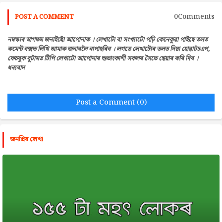
0Comments
POST A COMMENT
নমস্কাৰ স্বাগতম জনাইছোঁ আপোনাক । লেখাটো বা সংখ্যাটো পঢ়ি কেনেকুৱা পাইছে তলত
কমেন্ট বক্সত লিখি আমাক জনাবলৈ নাপাহৰিব । লগতে লেখাটোৰ তলত দিয়া হোৱাটচএপ,
ফেচবুক বুটামত টিপি লেখাটো আপোনাৰ শুভাংকাশী সকলৰ সৈতে শ্বেয়াৰ কৰি দিব ।
ধন্যবাদ
Post a Comment (0)
জনপ্রিয় লেখা