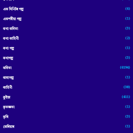
(6)
এক মিনিটৰ গল্প
(1)
একশৰীয়া গল্প
(3)
কথা কবিতা
(2)
কথা কাহিনী
(1)
কথা গল্প
(3)
কথাগল্প
(6194)
কবিতা
(1)
কাব্যগল্প
(38)
কাহিনী
(411)
কুইজ
(1)
কৃতজ্ঞতা
(3)
কৃষি
(1)
কেৰিয়াৰ