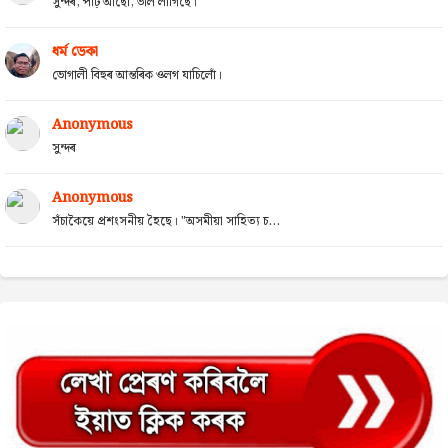
সুন্দৰ, পঢ়ি আছোঁ, ভাল লাগিছে।
ধৰ্ম ডেকা
ভোগালী বিহুৰ আন্তৰিক ওলগ যাচিলোঁ।
Anonymous
সুন্দৰ
Anonymous
সঁচাকৈয়ে প্ৰশংসনীয় হৈছে। "অসমীয়া সাহিত্য চ...