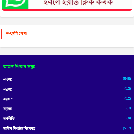
ন-পুৰণি লেখা
আমাৰ শিতান সমূহ
(546)
অণুগল্প
(12)
অনুগল্প
(12)
অনুবাদ
(3)
অনুভৱ
(6)
অৰ্থনীতি
(517)
আজিৰ দিনটোৰ বিশেষত্ব