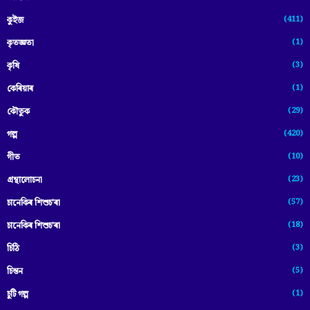
(411)
কুইজ
(1)
কৃতজ্ঞতা
(3)
কৃষি
(1)
কেৰিয়াৰ
(29)
কৌতুক
(420)
গল্প
(10)
গীত
(23)
গ্ৰন্থালোচনা
(57)
চানেকিৰ শিশুচ'ৰা
(18)
চানেকিৰ শিশুচ’ৰা
(3)
চিঠি
(5)
চিন্তন
(1)
চুটি গল্প