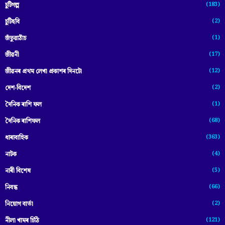
(183)
চুটিগল্প
(2)
চুটিছবি
(1)
জঁতুৱাঠাঁচ
(17)
জীৱনী
(12)
জীৱনৰ প্ৰথম লেখা প্ৰকাশৰ দিনটো
(2)
দেশ-বিদেশ
(1)
দৈনিক ৰাশি ফল
(68)
দৈনিক ৰাশিফল
(363)
ধাৰাবাহিক
(4)
নাটক
(5)
নাৰী বিশেষ
(66)
নিবন্ধ
(2)
নিয়োগ বাৰ্তা
(121)
নীলা খামৰ চিঠি