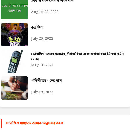
১৫৫ টা মহৎ লোকৰ অমৰ বাণী
August 23, 2020
বুলু ফিল্ম
July 20, 2022
মোবাইল ফোনৰ ব্যৱহাৰ, উপকাৰিতা আৰু অপকাৰিতা-নিজৰা বৰ্মন
ডেকা
May 31, 2021
গাভিনী ভূত - দেৱ দাস
July 19, 2022
সামাজিক মাধ্যমত আমাক অনুসৰণ কৰক