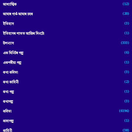
(12)
আধ্যাত্মিক
(20)
আমাৰ গাওঁ আমাৰ চহৰ
(3)
ইতিহাস
(1)
ইতিহাসৰ পাতত আজিৰ দিনটো
(333)
উপন্যাস
(6)
এক মিনিটৰ গল্প
(1)
একশৰীয়া গল্প
(3)
কথা কবিতা
(2)
কথা কাহিনী
(1)
কথা গল্প
(3)
কথাগল্প
(6194)
কবিতা
(1)
কাব্যগল্প
(38)
কাহিনী