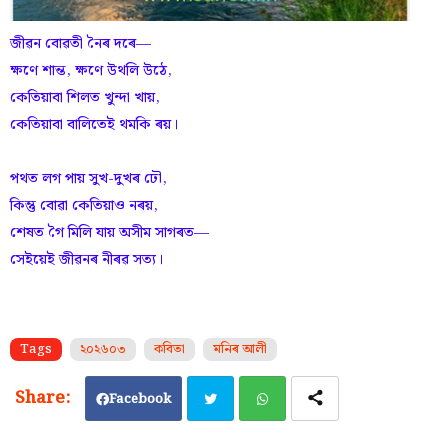
জীৱন বোৱতী নৈৰ দৰে—
ক্ষণে শান্ত, ক্ষণে উথলি উঠে,
কেতিয়াবা শিলত খুন্দা খায়,
কেতিয়াবা বালিতেই থমকি ৰয়।
পথত লগ পায় সুখ-দুখৰ ঢৌ,
কিন্তু বোৱা কেতিয়াও নৰয়,
শেষত গৈ মিলি যায় অসীম সাগৰত—
সেইয়েই জীৱনৰ নীৰৱ সত্য।
Tags
২০২৬০৩
কবিতা
মনিৰ আলী
Facebook
Twi
Wh