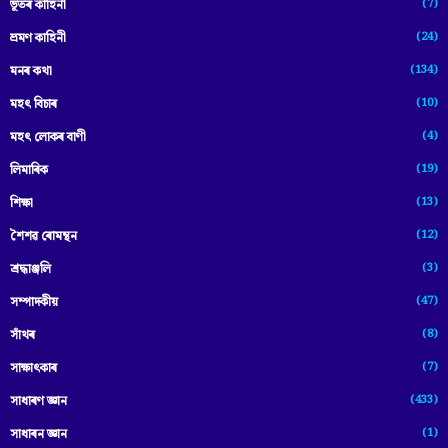
(7)
ভূতৰ কাহিনী
(24)
ভ্ৰমণ কাহিনী
(134)
মনৰ কথা
(10)
মহৎ বিচাৰ
(4)
মহৎ লোকৰ বাণী
(19)
লিমাৰিক
(13)
শিক্ষা
(12)
শৈশৱ ৰোমন্থন
(3)
শ্ৰদ্ধাঞ্জলি
(47)
সম্পাদকীয়
(8)
সাঁথৰ
(7)
সাক্ষাৎকাৰ
(433)
সাধাৰণ জ্ঞান
(1)
সাধাৰন জ্ঞান