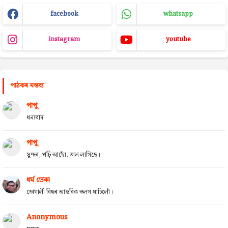
facebook
whatsapp
instagram
youtube
পাঠকৰ মন্তব্য
পাপু
ধন্যবাদ
পাপু
সুন্দৰ, পঢ়ি আছোঁ, ভাল লাগিছে।
ধৰ্ম ডেকা
ভোগালী বিহুৰ আন্তৰিক ওলগ যাচিলোঁ।
Anonymous