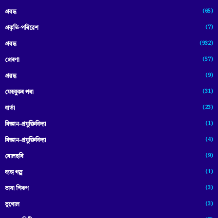
(65)
প্রবন্ধ
(7)
প্ৰকৃতি-পৰিৱেশ
(932)
প্ৰবন্ধ
(57)
প্ৰেৰণা
(9)
প্ৰৱন্ধ
(31)
ফেচবুকৰ পৰা
(23)
বাৰ্তা
(1)
বিজ্ঞান-প্রযুক্তিবিদ্যা
(4)
বিজ্ঞান-প্ৰযুক্তিবিদ্যা
(9)
বোলছবি
(1)
ব্যঙ্গ গল্প
(3)
ভাষা শিকণ
(3)
ভূগোল