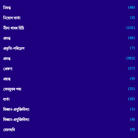
(66)
নিবন্ধ
(2)
নিয়োগ বাৰ্তা
(121)
নীলা খামৰ চিঠি
(65)
প্রবন্ধ
(7)
প্ৰকৃতি-পৰিৱেশ
(932)
প্ৰবন্ধ
(57)
প্ৰেৰণা
(9)
প্ৰৱন্ধ
(31)
ফেচবুকৰ পৰা
(23)
বাৰ্তা
(1)
বিজ্ঞান-প্রযুক্তিবিদ্যা
(4)
বিজ্ঞান-প্ৰযুক্তিবিদ্যা
(9)
বোলছবি