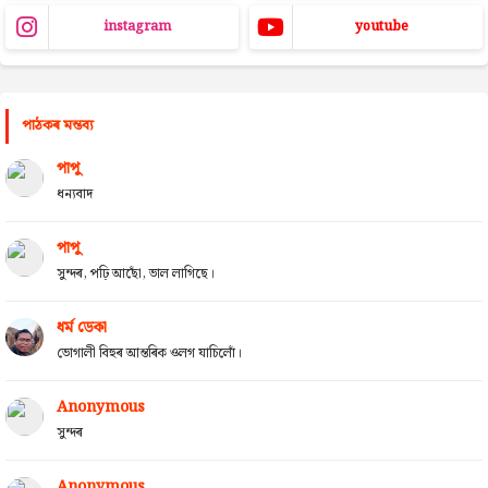
instagram
youtube
পাঠকৰ মন্তব্য
পাপু
ধন্যবাদ
পাপু
সুন্দৰ, পঢ়ি আছোঁ, ভাল লাগিছে।
ধৰ্ম ডেকা
ভোগালী বিহুৰ আন্তৰিক ওলগ যাচিলোঁ।
Anonymous
সুন্দৰ
Anonymous