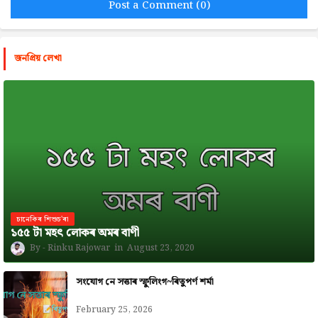
Post a Comment (0)
জনপ্রিয় লেখা
চানেকিৰ শিশুচ'ৰা
১৫৫ টা মহৎ লোকৰ অমৰ বাণী
Rinku Rajowar
August 23, 2020
সংযোগ নে সত্তাৰ স্ফুলিংগ~ৰিতুপৰ্ণ শৰ্মা
February 25, 2026