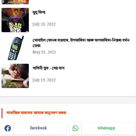
বুলু ফিল্ম
July 20, 2022
মোবাইল ফোনৰ ব্যৱহাৰ, উপকাৰিতা আৰু অপকাৰিতা-নিজৰা বৰ্মন
ডেকা
May 31, 2021
গাভিনী ভূত - দেৱ দাস
July 19, 2022
সামাজিক মাধ্যমত আমাক অনুসৰণ কৰক
facebook
whatsapp