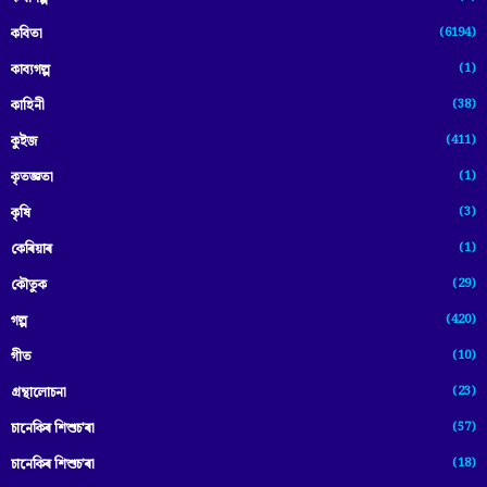
(6194)
কবিতা
(1)
কাব্যগল্প
(38)
কাহিনী
(411)
কুইজ
(1)
কৃতজ্ঞতা
(3)
কৃষি
(1)
কেৰিয়াৰ
(29)
কৌতুক
(420)
গল্প
(10)
গীত
(23)
গ্ৰন্থালোচনা
(57)
চানেকিৰ শিশুচ'ৰা
(18)
চানেকিৰ শিশুচ’ৰা