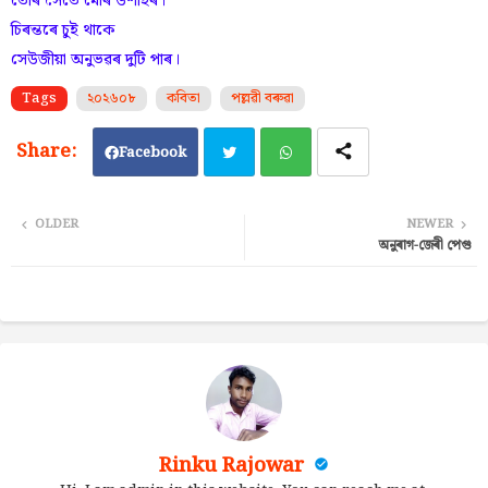
তোৰ সৈতে মোৰ উশাহৰ।
চিৰন্তৰে চুই থাকে
সেউজীয়া অনুভৱৰ দুটি পাৰ।
Tags
২০২৬০৮
কবিতা
পল্লৱী বৰুৱা
Facebook
Twi
Wh
OLDER
NEWER
অনুৰাগ-জেৰী পেগু
tter
ats
ap
p
Rinku Rajowar