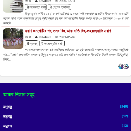
💬 0
👤 ©Admin
📅 2020-12-31
🔖সচেতনতা বাৰ্তা
🔖হেমেন হাজৰিকা
বিশ্ব ত্ৰাস ক'ভিড ১৯ ( ক'ৰণা ভাইৰাচ) এ কোঙা কৰি পেলোৱা বছৰটোৰ বিদায় ক্ষণত আৰু এটা
নতুনৰ আশা আৰু সম্ভাৱনাৰ বিপুল প্ৰতিশ্ৰুতি লৈ যাব ধৰা বছৰটোৰ বিদায় ক্ষণত অহা ৩০ ডিচেম্বৰ ২০২০ ৰ পৰা
গুৱাহাট...
মৰাণ জনগোষ্ঠীৰ গছ তলৰ বিহু আৰু ৰাতি বিহু-লহৰজ্যোতি মৰাণ
💬 0
👤 ©Admin
📅 2023-05-02
🔖প্রবন্ধ
🔖লহৰজ্যোতি মৰাণ
“গেৰগুৱা পাতেৰে অ’ হই ৰামবিহুঘৰ সাজিলোং অ’ হই ৰামমাৰলি নেখালে জোৰা;গোপাল গোবিন্দাই
ৰাম....”মৰাণ জনগোষ্ঠীৰ অসমৰ ভূমিপুত্র অন্যতম এটা জনগোষ্ঠীৰ। তেওঁলোকে বিশেষকৈ উজনি অসমৰ তিনিচুকীয়া,
ডিব্ৰ...
আমাৰ শিতান সমূহ
(546)
অণুগল্প
(12)
অনুগল্প
(12)
অনুবাদ