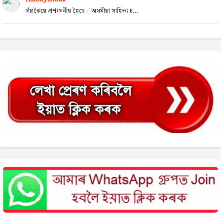
সঁচাকৈয়ে প্ৰশংসনীয় হৈছে। "অসমীয়া সাহিত্য চ...