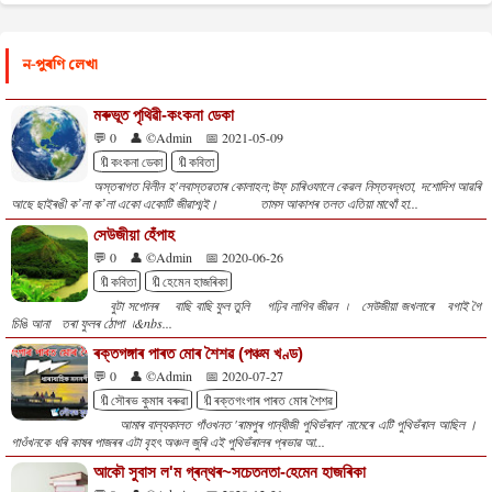
ন-পুৰণি লেখা
মৰুভূত পৃথিৱী-কংকনা ডেকা
💬 0
👤 ©Admin
📅 2021-05-09
🔖কংকনা ডেকা
🔖কবিতা
অস্তৰাগত বিলীন হ'লবাস্তৱতাৰ কোলাহল;উফ্ চাৰিওফালে কেৱল নিস্তবদ্ধতা, দশোদিশ আৱৰি
আছে ছাইৰঙী কʼলা কʼলা একো একোটি জীৱাশ্মই। তামস আকাশৰ তলত এতিয়া মাথোঁ হা...
সেউজীয়া হেঁপাহ
💬 0
👤 ©Admin
📅 2020-06-26
🔖কবিতা
🔖হেমেন হাজৰিকা
বুটা সপোনৰ বাছি বাছি ফুল তুলি গঢ়িব লাগিব জীৱন ৷ সেউজীয়া জখলাৰে বগাই গৈ
চিঙি আনা তৰা ফুলৰ ঠোপা ৷&nbs...
ৰক্তগঙ্গাৰ পাৰত মোৰ শৈশৱ (পঞ্চম খণ্ড)
💬 0
👤 ©Admin
📅 2020-07-27
🔖সৌৰভ কুমাৰ বৰুৱা
🔖ৰক্তগংগাৰ পাৰত মোৰ শৈশৱ
আমাৰ বাল্যকালত গাঁওখনত 'ৰামপুৰ গান্ধীজী পুথিভঁৰাল' নামেৰে এটি পুথিভঁৰাল আছিল ।
গাওঁখনকে ধৰি কাষৰ পাজৰৰ এটা বৃহৎ অঞ্চল জুৰি এই পুথিভঁৰালৰ প্ৰভাৱ আ...
আকৌ সুবাস ল'ম গ্ৰন্থৰ~সচেতনতা-হেমেন হাজৰিকা