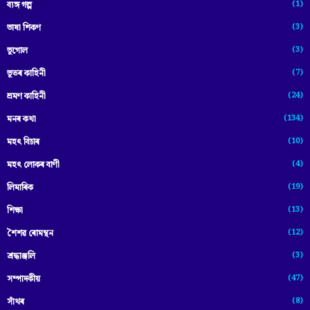
(1)
ব্যঙ্গ গল্প
(3)
ভাষা শিকণ
(3)
ভূগোল
(7)
ভূতৰ কাহিনী
(24)
ভ্ৰমণ কাহিনী
(134)
মনৰ কথা
(10)
মহৎ বিচাৰ
(4)
মহৎ লোকৰ বাণী
(19)
লিমাৰিক
(13)
শিক্ষা
(12)
শৈশৱ ৰোমন্থন
(3)
শ্ৰদ্ধাঞ্জলি
(47)
সম্পাদকীয়
(8)
সাঁথৰ