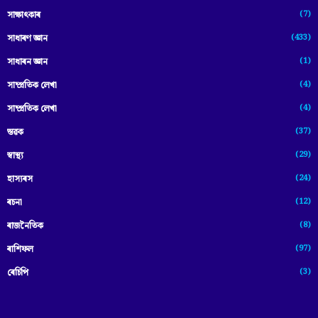
(7)
সাক্ষাৎকাৰ
(433)
সাধাৰণ জ্ঞান
(1)
সাধাৰন জ্ঞান
(4)
সাম্প্রতিক লেখা
(4)
সাম্প্ৰতিক লেখা
(37)
স্তৱক
(29)
স্বাস্থ্য
(24)
হাস্যৰস
(12)
ৰচনা
(8)
ৰাজনৈতিক
(97)
ৰাশিফল
(3)
ৰেচিপি