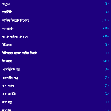
(3)
অনুভৱ
(6)
অৰ্থনীতি
(517)
আজিৰ দিনটোৰ বিশেষত্ব
(12)
আধ্যাত্মিক
(20)
আমাৰ গাওঁ আমাৰ চহৰ
(3)
ইতিহাস
(1)
ইতিহাসৰ পাতত আজিৰ দিনটো
(333)
উপন্যাস
(6)
এক মিনিটৰ গল্প
(1)
একশৰীয়া গল্প
(3)
কথা কবিতা
(2)
কথা কাহিনী
(1)
কথা গল্প
(3)
কথাগল্প