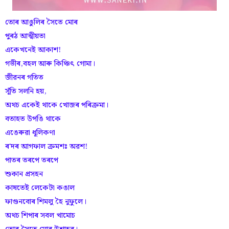
তোৰ আঙুলিৰ সৈতে মোৰ
পুৰঠ আত্মীয়তা
একেখনেই আকাশ!
গভীৰ,বহল আৰু কিঞ্চিৎ গোমা।
জীৱনৰ গতিত
সূঁতি সলনি হয়,
অথচ একেই থাকে খোজৰ পৰিক্ৰমা।
বতাহত উপঙি থাকে
এঙেৰুৱা ধূলিকণা
ৰ'দৰ আগফাল ক্ৰমশঃ অৱশ!
পাতৰ তৰপে তৰপে
শুকান প্ৰসহন
কাষতেই লেকেটা কঙাল
ফাগুনবোৰ শিমলু হৈ নুফুলে।
অথচ শিপাৰ সবল খামোচ