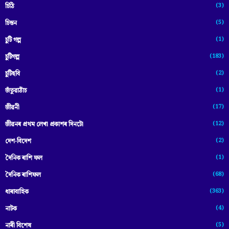
(3)
চিঠি
(5)
চিন্তন
(1)
চুটি গল্প
(183)
চুটিগল্প
(2)
চুটিছবি
(1)
জঁতুৱাঠাঁচ
(17)
জীৱনী
(12)
জীৱনৰ প্ৰথম লেখা প্ৰকাশৰ দিনটো
(2)
দেশ-বিদেশ
(1)
দৈনিক ৰাশি ফল
(68)
দৈনিক ৰাশিফল
(363)
ধাৰাবাহিক
(4)
নাটক
(5)
নাৰী বিশেষ