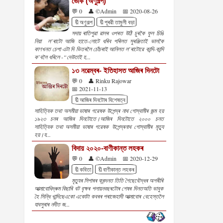
ভোক (অণুগল্প)
💬 0
👤 ©Admin
📅 2020-08-26
🔖অণুগল্প
🔖পূৰৱী তামুলী বড়া
সদায় ৰাতিপুৱা ৱালৰ ওপৰত উঠি চুৰকৈ ফুল চিঙি
নিয়া ল’ৰাটো আজি হাতে-লোটে ধৰিব পৰিলত সুৰঞ্জিতাই ভালকৈ
কাণখনত চেপা এটা দি ভিতৰলৈ চোঁচৰাই আনিলত ল’ৰাটোৱে কান্দি-কান্দি
ক’বলৈ ধৰিলে -“দেউতাই হ...
১৩ নৱেম্বৰ- ইতিহাসত আজিৰ দিনটো
💬 0
👤 Rinku Rajowar
📅 2021-11-13
🔖আজিৰ দিনটোৰ বিশেষত্ব
সাহিত্যিক তথা অসমীয়া ভাষাৰ গৱেষক উপেন্দ্ৰ নাথ গোস্বামীৰ জন্ম হয়
১৯২৩ চনৰ আজিৰ দিনটোতে।আজিৰ দিনটোতে ২০০০ চনত
সাহিত্যিক তথা অসমীয়া ভাষাৰ গৱেষক উপেন্দ্ৰনাথ গোস্বামীৰ মৃত্যু
হয়।য...
বিদায় ২০২০-বাণীকান্ত লহকৰ
💬 0
👤 ©Admin
📅 2020-12-29
🔖কবিতা
🔖বাণীকান্ত লহকৰ
মৃত্যুৰ সিপাৰৰ ক্ৰন্দনত তিতি গৈছেবৌদ্ধৰ অশৰীৰি
আত্মাবোধিদ্ৰুম বিছাৰি বট বৃক্ষৰ পলায়নবছৰটোৰ শেষৰ দিনতঅতি ভাবুক
হৈ সিন্ধি খান্দিছেএকো একোটা কবৰৰ পৰাজেহাদী আত্মাবোৰ বেহেস্তলৈ
যাবসুৰাৰ নদীত জ...