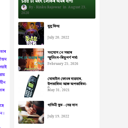
১৫৫ টা মহৎ লোকৰ অমৰ বাণী
Rinku Rajowar
August 23,
2020
বুলু ফিল্ম
July 20, 2022
লতাৰ
সংযোগ নে সত্তাৰ
স্ফুলিংগ~ৰিতুপৰ্ণ শৰ্মা
োত্তম
February 25, 2026
য়াই
ৱায়
মোবাইল ফোনৰ ব্যৱহাৰ,
হীন
উপকাৰিতা আৰু অপকাৰিতা-
নিজৰা বৰ্মন ডেকা
তাৰ
May 31, 2021
ৈছে
গাভিনী ভূত - দেৱ দাস
নে।
July 19, 2022