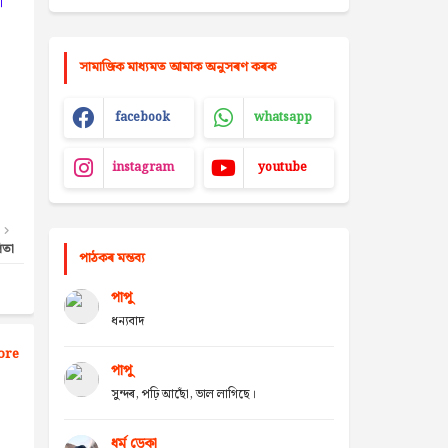
।
সামাজিক মাধ্যমত আমাক অনুসৰণ কৰক
facebook
whatsapp
instagram
youtube
িতা
পাঠকৰ মন্তব্য
পাপু
ধন্যবাদ
ore
পাপু
সুন্দৰ, পঢ়ি আছোঁ, ভাল লাগিছে।
ধৰ্ম ডেকা