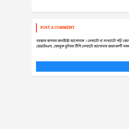
POST A COMMENT
নমস্কাৰ স্বাগতম জনাইছোঁ আপোনাক । লেখাটো বা সংখ্যাটো পঢ়ি কেন
হোৱাটচএপ, ফেচবুক বুটামত টিপি লেখাটো আপোনাৰ শুভাংকাশী সকলৰ 