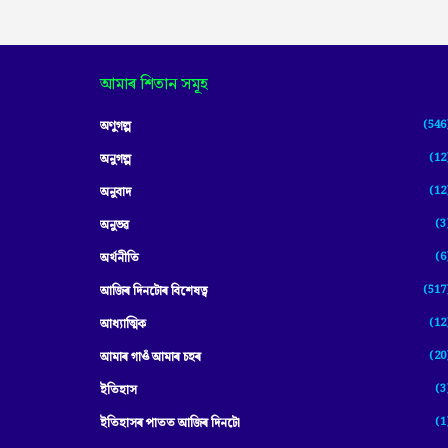
আমাৰ শিতান সমূহ
(546
অণুগল্প
(12
অনুগল্প
(12
অনুবাদ
(3
অনুভৱ
(6
অৰ্থনীতি
(517
আজিৰ দিনটোৰ বিশেষত্ব
(12
আধ্যাত্মিক
(20
আমাৰ গাওঁ আমাৰ চহৰ
(3
ইতিহাস
(1
ইতিহাসৰ পাতত আজিৰ দিনটো