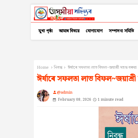
মুখ্য পৃষ্ঠা
আমাৰ বিষয়ে
যোগাযোগ
সম্পাদনা সমিতি
Home
নিবন্ধ
ঈৰ্ষাৰে সফলতা লাভ বিফল~জয়াশ্ৰী মহন্ত বৰুৱা
ঈৰ্ষাৰে সফলতা লাভ বিফল~জয়াশ্ৰী ম
@admin
person
February 08, 2026
1 minute read