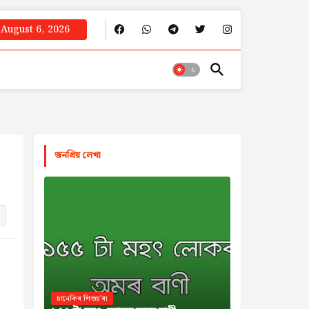
August 6, 2026
জনপ্রিয় লেখা
চানেকিৰ শিশুচ'ৰা