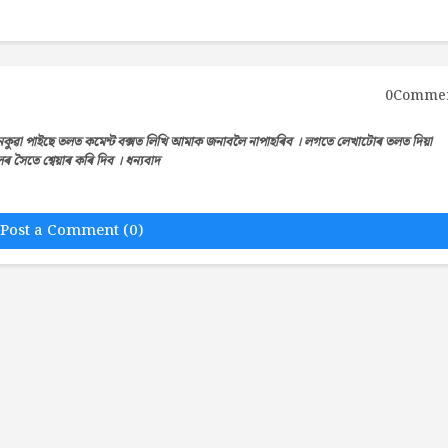
0Comme
েকুৱা পাইছে তলত কমেন্ট বক্সত লিখি আমাক জনাবলৈ নাপাহৰিব । লগতে লেখাটোৰ তলত দিয়া
সৈতে শ্বেয়াৰ কৰি দিব । ধন্যবাদ
Post a Comment (0)