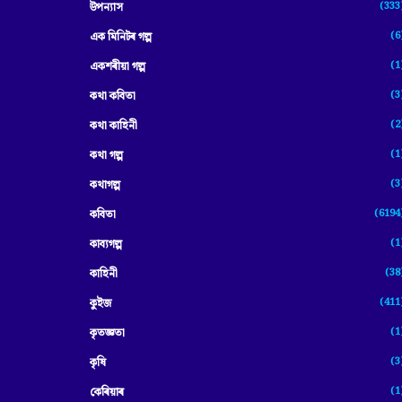
(333
উপন্যাস
(6
এক মিনিটৰ গল্প
(1
একশৰীয়া গল্প
(3
কথা কবিতা
(2
কথা কাহিনী
(1
কথা গল্প
(3
কথাগল্প
(6194
কবিতা
(1
কাব্যগল্প
(38
কাহিনী
(411
কুইজ
(1
কৃতজ্ঞতা
(3
কৃষি
(1
কেৰিয়াৰ