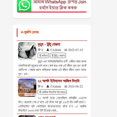
ন-পুৰণি লেখা
মৃত্যু - মিন্টু গোৱলা
💬 0
👤 ©Admin
📅 2022-07-19
🔖কবিতা
🔖মিন্টু গোৱলা
মৃত্যু এক অনিবাৰ্য্যনিয়তিৰ বাণী ।জীৱন নামৰ সাগৰ
খনৰসিপাৰেই মৃত্যুৱে বাস কৰে।নানা ৰঙে ভৰা এই জীৱন সুখ-দুখ কৰোঁ
আলিংগন ।মায়াৰ জালে বান্ধিৰখা আমাৰ এই জীৱন জীৱন পথত আছে
সুখ - দুখ...
২২ আগষ্ট ইতিহাসত আজিৰ দিনটো
💬 0
👤 ©Admin
📅 2024-08-22
🔖আজিৰ দিনটোৰ বিশেষত্ব
২২ আগষ্ট হৈছে গ্ৰেগৰিয়ান বৰ্ষপঞ্জীৰ ২৩৪তম
দিন। বছৰটো শেষ হ’বলৈ এই দিনৰ পৰা মুঠ ১৩১টা দিন বাকী থাকে।
এইদিনটোত ঘটা কেইটামান উল্লেখযোগ্য ঘটনা হ'ল -১/ আজিৰ
দিনটোতে ১৬৩৯ চনত ইষ্ট ইণ্ডিয়া কোম্...