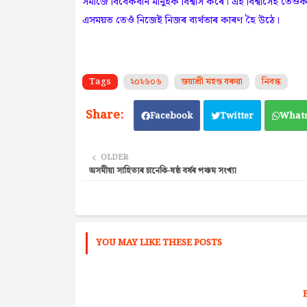
সমাজে বিবেকবান মানুহক বিশ্বাস কৰে। এই বিশ্বাসেই তেওঁক
এসময়ত তেওঁ নিজেই নিজৰ ব্যৰ্থতাৰ 
Tags
২০২৬০৬
জয়াশ্ৰী মহন্ত বৰুৱা
নিবন্ধ
Facebook
Twitter
What
OLDER
অসমীয়া সাহিত্যৰ চানেকি-ষষ্ঠ বৰ্ষৰ পঞ্চম সংখ্যা
YOU MAY LIKE THESE POSTS