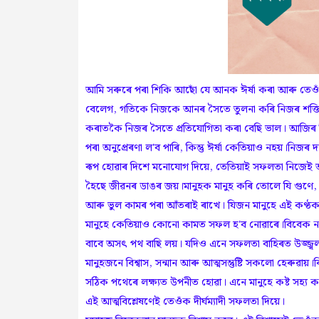
আমি সৰুৰে পৰা শিকি আছোঁ যে আনক ঈৰ্ষা কৰা আৰু তেওঁ
বেলেগ, গতিকে নিজকে আনৰ সৈতে তুলনা কৰি নিজৰ শক্তি আ
কৰাতকৈ নিজৰ সৈতে প্ৰতিযোগিতা কৰা বেছি ভাল। আজিৰ 
পৰা অনুপ্ৰেৰণা ল'ব পাৰি, কিন্তু ঈৰ্ষা কেতিয়াও নহয়।নিজৰ দক
ৰূপ হোৱাৰ দিশে মনোযোগ দিয়ে, তেতিয়াই সফলতা নিজেই 
হৈছে জীৱনৰ ডাঙৰ জয়।মানুহক মানুহ কৰি তোলে যি গুণে, 
আৰু ভুল কামৰ পৰা আঁতৰাই ৰাখে। যিজন মানুহে এই কণ্ঠক
মানুহে কেতিয়াও কোনো কামত সফল হ'ব নোৱাৰে।বিবেক নথকা
বাবে অসৎ পথ বাছি লয়। যদিও এনে সফলতা বাহিৰত উজ্জ্বল
মানুহজনে বিশ্বাস, সন্মান আৰু আত্মসন্তুষ্টি সকলো হেৰু
সঠিক পথেৰে লক্ষ্যত উপনীত হোৱা। এনে মানুহে কষ্ট সহ্
এই আত্মবিশ্লেষণেই তেওঁক দীৰ্ঘম্যাদী সফলতা দিয়ে।