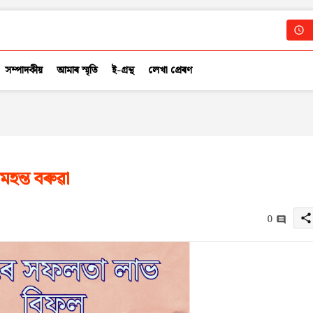
সম্পাদকীয়
আমাৰ স্মৃতি
ই-গ্ৰন্থ
লেখা প্ৰেৰণ
হন্ত বৰুৱা
0
share