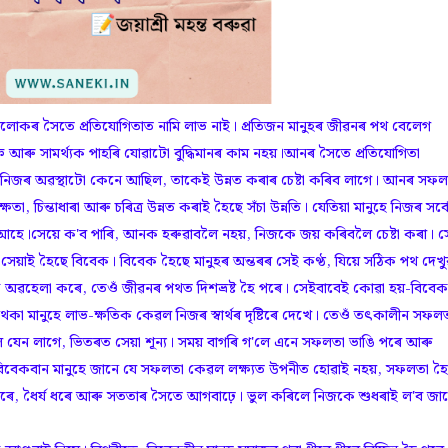
লোকৰ সৈতে প্ৰতিযোগিতাত নামি লাভ নাই। প্ৰতিজন মানুহৰ জীৱনৰ পথ বেলেগ
ৰু সামৰ্থ্যক পাহৰি যোৱাটো বুদ্ধিমানৰ কাম নহয়।আনৰ সৈতে প্ৰতিযোগিতা
নিজৰ অৱস্থাটো কেনে আছিল, তাকেই উন্নত কৰাৰ চেষ্টা কৰিব লাগে। আনৰ সফ
্ষতা, চিন্তাধাৰা আৰু চৰিত্ৰ উন্নত কৰাই হৈছে সঁচা উন্নতি। যেতিয়া মানুহে নিজৰ সৰ্ব
আহে।সেয়ে ক'ব পাৰি, আনক হৰুৱাবলৈ নহয়, নিজকে জয় কৰিবলৈ চেষ্টা কৰা। সে
সেয়াই হৈছে বিবেক। বিবেক হৈছে মানুহৰ অন্তৰৰ সেই কণ্ঠ, যিয়ে সঠিক পথ দেখু
 অৱহেলা কৰে, তেওঁ জীৱনৰ পথত দিশভ্রষ্ট হৈ পৰে। সেইবাবেই কোৱা হয়-বিবেক
 মানুহে লাভ-ক্ষতিক কেৱল নিজৰ স্বাৰ্থৰ দৃষ্টিৰে দেখে। তেওঁ তৎকালীন সফল
 যেন লাগে, ভিতৰত সেয়া শূন্য। সময় বাগৰি গ'লে এনে সফলতা ভাঙি পৰে আৰু
ৱায়।বিবেকবান মানুহে জানে যে সফলতা কেৱল লক্ষ্যত উপনীত হোৱাই নহয়, সফলতা হ
য কৰে, ধৈর্য ধৰে আৰু সততাৰ সৈতে আগবাঢ়ে। ভুল কৰিলে নিজকে শুধৰাই ল'ব জা