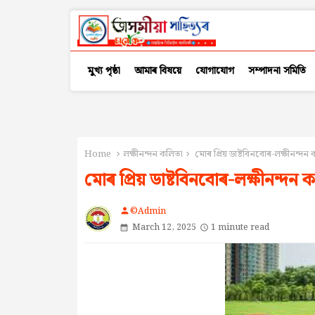
মুখ্য পৃষ্ঠা
আমাৰ বিষয়ে
যোগাযোগ
সম্পাদনা সমিতি
Home
লক্ষীনন্দন কলিতা
মোৰ প্ৰিয় ডাষ্টবিনবোৰ-লক্ষীনন্দন
মোৰ প্ৰিয় ডাষ্টবিনবোৰ-লক্ষীনন্দন 
©Admin
person
March 12, 2025
1 minute read