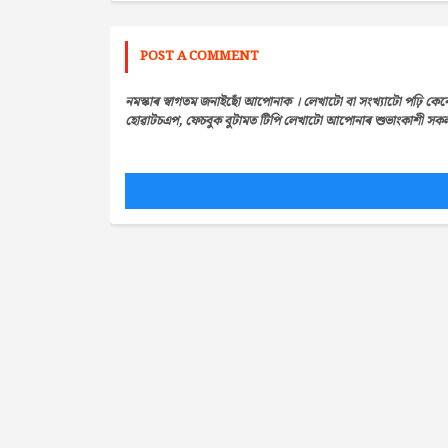
POST A COMMENT
নমস্কাৰ স্বাগতম জনাইছোঁ আপোনাক । লেখাটো বা সংখ্যাটো পঢ়ি কেন
হোৱাটচএপ, ফেচবুক বুটামত টিপি লেখাটো আপোনাৰ শুভাংকাশী সকলৰ 