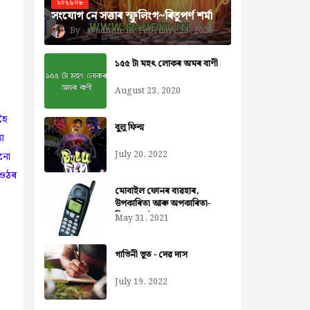
২০২৬০৮
সংযোগ নে সত্তাৰ স্ফুলিংগ~ৰিতুপৰ্ণ শৰ্মা
@admin
February 25, 2026
১৫৫ টা মহৎ লোকৰ অমৰ বাণী
August 23, 2020
হৈ
বুলু ফিল্ম
া
July 20, 2022
ানো
 ওঠৰ
মোবাইল ফোনৰ ব্যৱহাৰ,
উপকাৰিতা আৰু অপকাৰিতা-
নিজৰা বৰ্মন ডেকা
May 31, 2021
গাভিনী ভূত - দেৱ দাস
July 19, 2022