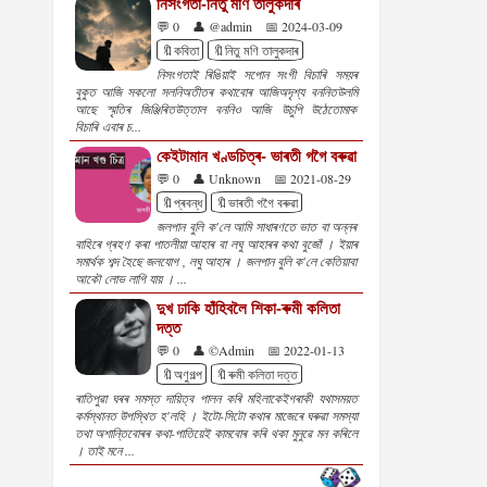
নিসংগতা-নিতু মণি তালুকদাৰ
💬 0
👤 @admin
📅 2024-03-09
🔖কবিতা
🔖নিতু মণি তালুকদাৰ
নিসংগতাই ৰিঙিয়াই সপোন সংগী বিচাৰি সময়ৰ
বুকুত আজি সকলো সলনিঅতীতৰ কথাবোৰ আজিঅদৃশ্য বননিতউলমি
আছে স্মৃতিৰ জিঞ্জিৰিতউত্তাল বননিও আজি উচুপি উঠেতোমাক
বিচাৰি এবাৰ চ...
কেইটামান খণ্ডচিত্ৰ- ভাৰতী গগৈ বৰুৱা
💬 0
👤 Unknown
📅 2021-08-29
🔖প্ৰবন্ধ
🔖ভাৰতী গগৈ বৰুৱা
জলপান বুলি ক'লে আমি সাধাৰণতে ভাত বা অন্নৰ
বাহিৰে গ্ৰহণ কৰা পাতলীয়া আহাৰ বা লঘু আহাৰৰ কথা বুজোঁ । ইয়াৰ
সমাৰ্থক শব্দ হৈছে জলযোগ , লঘু আহাৰ । জলপান বুলি ক'লে কেতিয়াবা
আকৌ লোভ লাগি যায় । ...
দুখ ঢাকি হাঁহিবলৈ শিকা-ৰুমী কলিতা
দত্ত
💬 0
👤 ©Admin
📅 2022-01-13
🔖অণুগল্প
🔖ৰুমী কলিতা দত্ত
ৰাতিপুৱা ঘৰৰ সমস্ত দায়িত্ব পালন কৰি মহিলাকেইগৰাকী যথাসময়ত
কৰ্মস্থানত উপস্থিত হ'লহি । ইটো-সিটো কথাৰ মাজেৰে ঘৰুৱা সমস্যা
তথা অশান্তিবোৰৰ কথা-পাতিয়েই কামবোৰ কৰি থকা মুনুৱে মন কৰিলে
। তাই মনে ...