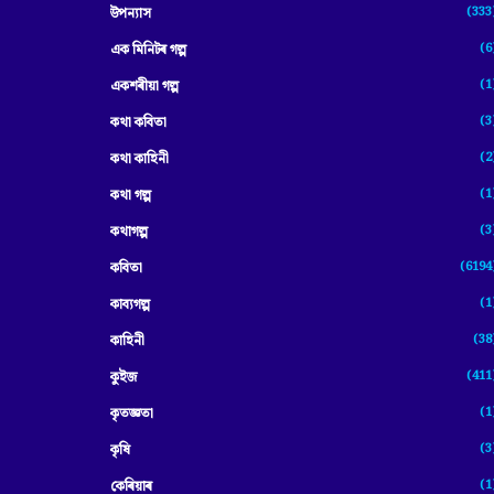
(333
উপন্যাস
(6
এক মিনিটৰ গল্প
(1
একশৰীয়া গল্প
(3
কথা কবিতা
(2
কথা কাহিনী
(1
কথা গল্প
(3
কথাগল্প
(6194
কবিতা
(1
কাব্যগল্প
(38
কাহিনী
(411
কুইজ
(1
কৃতজ্ঞতা
(3
কৃষি
(1
কেৰিয়াৰ