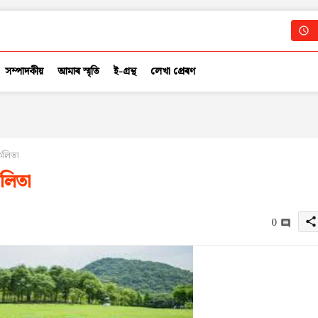
সম্পাদকীয়
আমাৰ স্মৃতি
ই-গ্ৰন্থ
লেখা প্ৰেৰণ
 কলিতা
কলিতা
0
share