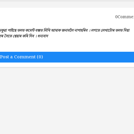
0Comme
েকুৱা পাইছে তলত কমেন্ট বক্সত লিখি আমাক জনাবলৈ নাপাহৰিব । লগতে লেখাটোৰ তলত দিয়া
সৈতে শ্বেয়াৰ কৰি দিব । ধন্যবাদ
Post a Comment (0)