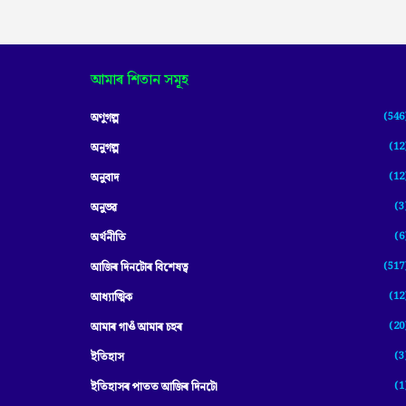
আমাৰ শিতান সমূহ
(546
অণুগল্প
(12
অনুগল্প
(12
অনুবাদ
(3
অনুভৱ
(6
অৰ্থনীতি
(517
আজিৰ দিনটোৰ বিশেষত্ব
(12
আধ্যাত্মিক
(20
আমাৰ গাওঁ আমাৰ চহৰ
(3
ইতিহাস
(1
ইতিহাসৰ পাতত আজিৰ দিনটো