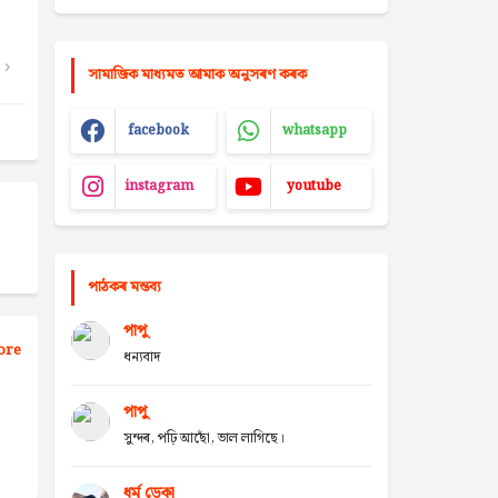
সামাজিক মাধ্যমত আমাক অনুসৰণ কৰক
facebook
whatsapp
instagram
youtube
পাঠকৰ মন্তব্য
পাপু
ore
ধন্যবাদ
পাপু
সুন্দৰ, পঢ়ি আছোঁ, ভাল লাগিছে।
ধৰ্ম ডেকা