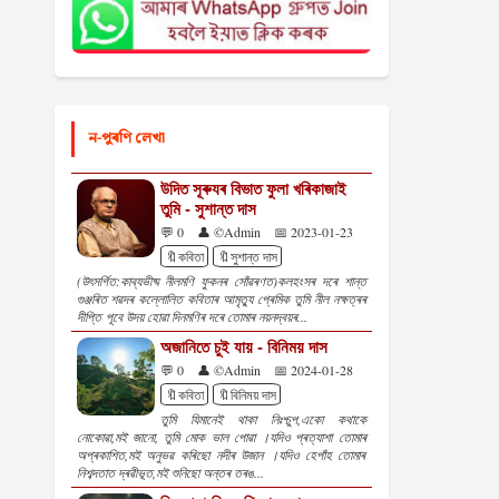
ন-পুৰণি লেখা
উদিত সূৰুযৰ বিভাত ফুলা খৰিকাজাই
তুমি - সুশান্ত দাস
💬 0
👤 ©Admin
📅 2023-01-23
🔖কবিতা
🔖সুশান্ত দাস
(উৎসৰ্গিত:কাব্যভীষ্ম নীলমণি ফুকনৰ সোঁৱৰণত)কলহংসৰ দৰে শান্ত
গুঞ্জৰিত শৱদৰ কল্লোলিত কবিতাৰ আমৃত্যু প্ৰেমিক তুমি নীল নক্ষত্ৰৰ
দীপ্তি পূবে উদয় হোৱা দিনমণিৰ দৰে তোমাৰ নয়নদ্বয়ৰ...
অজানিতে চুই যায় - বিনিময় দাস
💬 0
👤 ©Admin
📅 2024-01-28
🔖কবিতা
🔖বিনিময় দাস
তুমি যিমানেই থাকা নিঃশ্চু‍‍‍প,একো কথাকে
নোকোৱা,মই জানো, তুমি মোক ভাল পোৱা ।যদিও প্ৰত্যাশা তোমাৰ
অপ্ৰকাশিত,মই অনুভৱ কৰিছো নদীৰ উজান ।যদিও হেপাঁহ তোমাৰ
নিশব্দতাত দ্ৰৱীভূত,মই শুনিছো অন্তৰ তৰঙ...