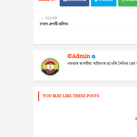
OLDER
ব'হাগ-প্রণামী কলিতা
©Admin
নমস্কাৰ অসমীয়া সাহিত্যৰ চানেকি দৈনিক ৱ
YOU MAY LIKE THESE POSTS