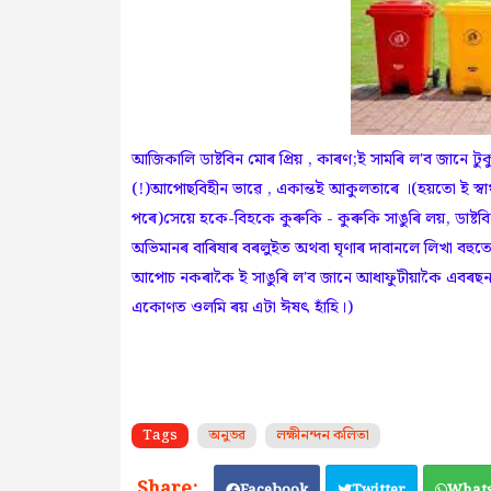
আজিকালি ডাষ্টবিন মোৰ প্ৰিয় , কাৰণ;ই সামৰি ল'ব জানে ট
(!)আপোছবিহীন ভাৱে , একান্তই আকুলতাৰে ।(হয়তো ই স্বাৰ
পৰে)সেয়ে হকে-বিহকে কুৰুকি - কুৰুকি সাঙুৰি লয়, ডাষ্টবি
অভিমানৰ বাৰিষাৰ বৰলুইত অথবা ঘৃণাৰ দাবানলে লিখা বহুতো
আপোচ নকৰাকৈ ই সাঙুৰি ল'ব জানে আধাফুটীয়াকৈ এবৰছন কৰ
একোণত ওলমি ৰয় এটা ঈষৎ হাঁহি।)
Tags
অনুভৱ
লক্ষীনন্দন কলিতা
Facebook
Twitter
What