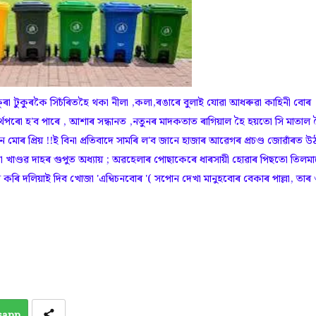
ুকুৰা টুকুৰকৈ সিচঁৰিতহৈ থকা নীলা ,কলা,ৰঙাৰে বুলাই যোৱা আধৰুৱা কাহিনী বোৰ
্থপৰো হ'ব পাৰে , আশাৰ সন্ধানত ,নতুনৰ মাদকতাত ৰাগিয়াল হৈ হয়তো সি মাতাল 
ন মোৰ প্ৰিয় !!ই বিনা প্ৰতিবাদে সামৰি ল'ব জানে হাজাৰ আৱেগৰ প্ৰচণ্ড জোৱাঁৰত উঠ
 খাণ্ডৱ দাহৰ গুপুত অধ্যায় ; অৱহেলাৰ পোছাকেৰে ধাৰসায়ী হোৱাৰ পিছতো তিলম
ি দলিয়াই দিব খোজা 'এম্বিচনবোৰ '( সপোন দেখা মানুহবোৰ বেকাৰ পাল্লা, তাৰ
sapp