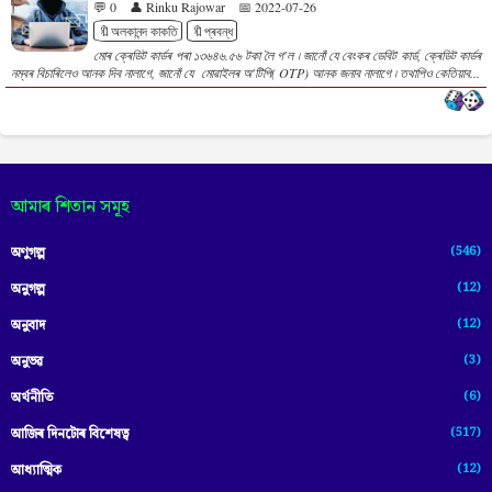
💬 0
👤 Rinku Rajowar
📅 2022-07-26
🔖অলকানন্দ কাকতি
🔖প্ৰবন্ধ
মোৰ ক্ৰেডিট কাৰ্ডৰ পৰা ১৩৬৪৬.৫৬ টকা লৈ গ'ল ৷ জানোঁ যে বেংকৰ ডেবিট কাৰ্ড, ক্ৰেডিট কাৰ্ডৰ
নম্বৰ বিচাৰিলেও আনক দিব নালাগে, জানোঁ যে মোৱাইলৰ অ'টিপি( OTP) আনক জনাব নালাগে ৷ তথাপিও কেতিয়াব...
আমাৰ শিতান সমূহ
(546)
অণুগল্প
(12)
অনুগল্প
(12)
অনুবাদ
(3)
অনুভৱ
(6)
অৰ্থনীতি
(517)
আজিৰ দিনটোৰ বিশেষত্ব
(12)
আধ্যাত্মিক