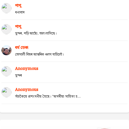
পাপু
ধন্যবাদ
পাপু
সুন্দৰ, পঢ়ি আছোঁ, ভাল লাগিছে।
ধৰ্ম ডেকা
ভোগালী বিহুৰ আন্তৰিক ওলগ যাচিলোঁ।
Anonymous
সুন্দৰ
Anonymous
সঁচাকৈয়ে প্ৰশংসনীয় হৈছে। "অসমীয়া সাহিত্য চ...