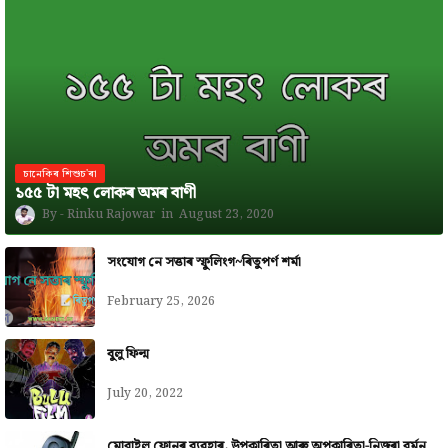
চানেকিৰ শিশুচ'ৰা
১৫৫ টা মহৎ লোকৰ অমৰ বাণী
Rinku Rajowar
August 23, 2020
সংযোগ নে সত্তাৰ স্ফুলিংগ~ৰিতুপৰ্ণ শৰ্মা
February 25, 2026
বুলু ফিল্ম
July 20, 2022
মোবাইল ফোনৰ ব্যৱহাৰ, উপকাৰিতা আৰু অপকাৰিতা-নিজৰা বৰ্মন