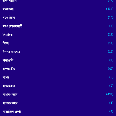
(24)
ভ্ৰমণ কাহিনী
(134)
মনৰ কথা
(10)
মহৎ বিচাৰ
(4)
মহৎ লোকৰ বাণী
(19)
লিমাৰিক
(13)
শিক্ষা
(12)
শৈশৱ ৰোমন্থন
(3)
শ্ৰদ্ধাঞ্জলি
(47)
সম্পাদকীয়
(8)
সাঁথৰ
(7)
সাক্ষাৎকাৰ
(433)
সাধাৰণ জ্ঞান
(1)
সাধাৰন জ্ঞান
(4)
সাম্প্রতিক লেখা