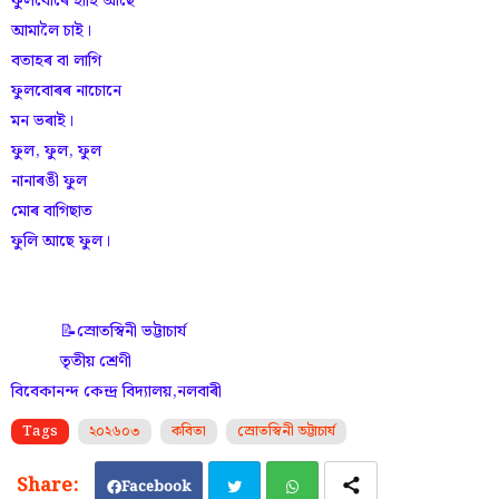
ফুলবোৰে হাঁহি আছে
আমালৈ চাই।
বতাহৰ বা লাগি
ফুলবোৰৰ নাচোনে
মন ভৰাই।
ফুল, ফুল, ফুল
নানাৰঙী ফুল
মোৰ বাগিছাত
ফুলি আছে ফুল।
📝স্ৰোতস্বিনী ভট্টাচাৰ্য
তৃতীয় শ্ৰেণী
বিবেকানন্দ কেন্দ্ৰ বিদ্যালয়,নলবাৰী
Tags
২০২৬০৩
কবিতা
স্ৰোতস্বিনী ভট্টাচাৰ্য
Facebook