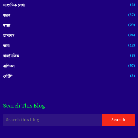
(4)
সাম্প্ৰতিক লেখা
(37)
স্তৱক
(29)
স্বাস্থ্য
(24)
হাস্যৰস
(12)
ৰচনা
(8)
ৰাজনৈতিক
(97)
ৰাশিফল
(3)
ৰেচিপি
Search This Blog