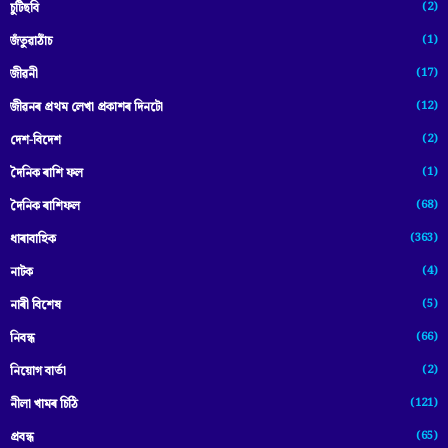
(2)
চুটিছবি
(1)
জঁতুৱাঠাঁচ
(17)
জীৱনী
(12)
জীৱনৰ প্ৰথম লেখা প্ৰকাশৰ দিনটো
(2)
দেশ-বিদেশ
(1)
দৈনিক ৰাশি ফল
(68)
দৈনিক ৰাশিফল
(363)
ধাৰাবাহিক
(4)
নাটক
(5)
নাৰী বিশেষ
(66)
নিবন্ধ
(2)
নিয়োগ বাৰ্তা
(121)
নীলা খামৰ চিঠি
(65)
প্রবন্ধ