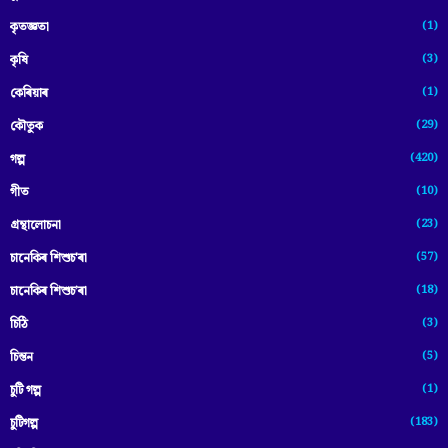
(1)
কৃতজ্ঞতা
(3)
কৃষি
(1)
কেৰিয়াৰ
(29)
কৌতুক
(420)
গল্প
(10)
গীত
(23)
গ্ৰন্থালোচনা
(57)
চানেকিৰ শিশুচ'ৰা
(18)
চানেকিৰ শিশুচ’ৰা
(3)
চিঠি
(5)
চিন্তন
(1)
চুটি গল্প
(183)
চুটিগল্প