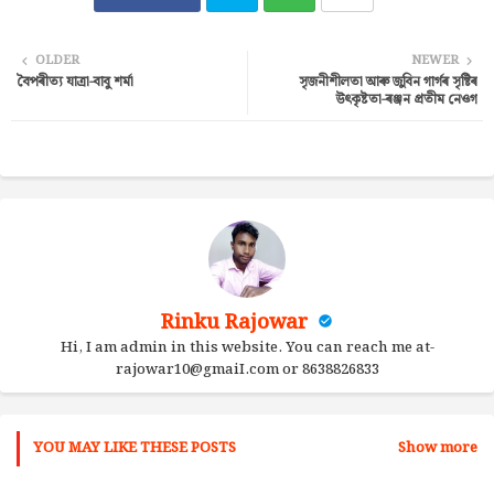
Twi
Wh
OLDER
NEWER
বৈপৰীত্য যাত্ৰা-বাবু শৰ্মা
সৃজনীশীলতা আৰু জুবিন গাৰ্গৰ সৃষ্টিৰ
tter
ats
উৎকৃষ্টতা-ৰঞ্জন প্ৰতীম নেওগ
ap
p
Rinku Rajowar
Hi, I am admin in this website. You can reach me at-
rajowar10@gmaiI.com or 8638826833
YOU MAY LIKE THESE POSTS
Show more