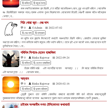
🔖কবিতা
🔖যমুনা বৈশ্য
মনৰ কৰণিতজোনাকৰ শব্দ বিচাৰি ,চ'ত মহীয়া আবেলিচঞ্চল মেঘে ;বুকু খন ছানি ধৰিলে ।আবেলিৰ
ৰঙ বিচাৰিহিয়াত অজস্ৰ লহৰ,প্ৰেমৰ এসাগৰ সুখৰ নিদ্ৰাসপোন বোৰেদোলা দিয়েহি।ৰাঙলী ডাৱৰৰ আঁৰে-আঁৰেশব্দৰ
খেলাত ;ন...
পিঠা খোৱা ভূত - দেৱ দাস
💬 0
👤 ©Admin
📅 2022-07-02
🔖দেৱ দাস
🔖হাস্যৰস
বন জুইৰ দৰে মূহুৰ্তৰ ভিতৰতেই কথাটো অঞ্চলটোত বিয়পি পৰিল। মোবাইল ফোনৰো ভূমিকা
অৱশ্যে কম নাছিল। গগন কলিতাৰ ঘৰলৈ মানুহৰ সোঁত ববলৈ ধৰিলে। তাৰে দুই একে আকৌ খবৰ লোৱা ছলেৰে ফটো
তুলিবলৈকে গৈছে। ফে...
পৰিধিৰ সিপাৰে-হেমেন হাজৰিকা
💬 0
👤 Rinku Rajowar
📅 2022-09-24
🔖কবিতা
🔖হেমেন হাজৰিকা
হিয়াৰ পৰিধি ভাঙি এটা লহপহীয়া সপোন আগবাঢ়ে ।। কি আছে পৰিধিৰ সিপাৰে
এটা অদেখা দৃশ্য ।। নেদেখাৰ আক...
আহ্বান
💬 0
👤 Rinku Rajowar
📅 2020-02-16
🔖কবিতা
🔖দুলাল ৰবিদাস
সেন্দূৰী সুৰুযে হাত বাউলি মোককিয় নাজানো মাতেউৰি উৰি যাওঁ মইতাৰ কাষলেসেন্দূৰী
সুৰুজৰকপালত মইৰামধেনু আঁকো সপোনৰ ৰঙৰেজগতে সুৱাস লবলে ৷ভাস্কৰ কায়স্থঅষ্টমমান শ্ৰেণী কুৰুৱাব...
চাইবাৰ অপৰাধীৰ লগত টেলিফোনত কথাবাৰ্তা