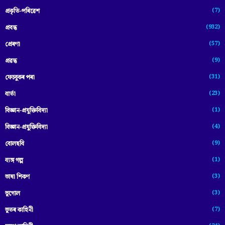
(7)
প্ৰকৃতি-পৰিৱেশ
(932)
প্ৰবন্ধ
(57)
প্ৰেৰণা
(9)
প্ৰৱন্ধ
(31)
ফেচবুকৰ পৰা
(23)
বাৰ্তা
(1)
বিজ্ঞান-প্রযুক্তিবিদ্যা
(4)
বিজ্ঞান-প্ৰযুক্তিবিদ্যা
(9)
বোলছবি
(1)
ব্যঙ্গ গল্প
(3)
ভাষা শিকণ
(3)
ভূগোল
(7)
ভূতৰ কাহিনী