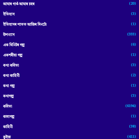
(20)
আমাৰ গাওঁ আমাৰ চহৰ
(3)
ইতিহাস
(1)
ইতিহাসৰ পাতত আজিৰ দিনটো
(333)
উপন্যাস
(6)
এক মিনিটৰ গল্প
(1)
একশৰীয়া গল্প
(3)
কথা কবিতা
(2)
কথা কাহিনী
(1)
কথা গল্প
(3)
কথাগল্প
(6194)
কবিতা
(1)
কাব্যগল্প
(38)
কাহিনী
(411)
কুইজ