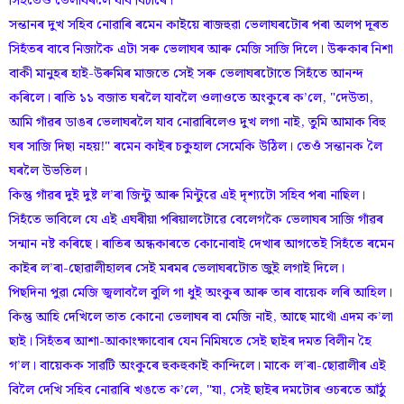
সিহঁতেও ভেলাঘৰলৈ যাব বিচাৰে।
সন্তানৰ দুখ সহিব নোৱাৰি ৰমেন কাইয়ে ৰাজহুৱা ভেলাঘৰটোৰ পৰা অলপ দূৰত
সিহঁতৰ বাবে নিজাকৈ এটা সৰু ভেলাঘৰ আৰু মেজি সাজি দিলে। উৰুকাৰ নিশা
বাকী মানুহৰ হাই-উৰুমিৰ মাজতে সেই সৰু ভেলাঘৰটোতে সিহঁতে আনন্দ
কৰিলে। ৰাতি ১১ বজাত ঘৰলৈ যাবলৈ ওলাওতে অংকুৰে ক’লে, "দেউতা,
আমি গাঁৱৰ ডাঙৰ ভেলাঘৰলৈ যাব নোৱাৰিলেও দুখ লগা নাই, তুমি আমাক বিহু
ঘৰ সাজি দিছা নহয়!" ৰমেন কাইৰ চকুহাল সেমেকি উঠিল। তেওঁ সন্তানক লৈ
ঘৰলৈ উভতিল।
কিন্তু গাঁৱৰ দুই দুষ্ট ল’ৰা জিন্টু আৰু মিন্টুৱে এই দৃশ্যটো সহিব পৰা নাছিল।
সিহঁতে ভাবিলে যে এই এঘৰীয়া পৰিয়ালটোৱে বেলেগকৈ ভেলাঘৰ সাজি গাঁৱৰ
সন্মান নষ্ট কৰিছে। ৰাতিৰ অন্ধকাৰতে কোনোবাই দেখাৰ আগতেই সিহঁতে ৰমেন
কাইৰ ল’ৰা-ছোৱালীহালৰ সেই মৰমৰ ভেলাঘৰটোত জুই লগাই দিলে।
পিছদিনা পুৱা মেজি জ্বলাবলৈ বুলি গা ধুই অংকুৰ আৰু তাৰ বায়েক লৰি আহিল।
কিন্তু আহি দেখিলে তাত কোনো ভেলাঘৰ বা মেজি নাই, আছে মাথোঁ এদম ক’লা
ছাই। সিহঁতৰ আশা-আকাংক্ষাবোৰ যেন নিমিষতে সেই ছাইৰ দমত বিলীন হৈ
গ’ল। বায়েকক সাৱটি অংকুৰে হুকহুকাই কান্দিলে। মাকে ল’ৰা-ছোৱালীৰ এই
বিলৈ দেখি সহিব নোৱাৰি খঙতে ক’লে, "যা, সেই ছাইৰ দমটোৰ ওচৰতে আঁঠু