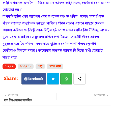
কাঢ়ি ভগৱানক জনাগৈ— যিয়ে আমাৰ আনন্দ কাঢ়ি নিলে, তেওঁৰো যেন আনন্দ
নোহোৱা হয়।"
কণমানি দুটিৰ সেই আৰ্তনাদ যেন ভগৱানৰ কাণত পৰিল। অলপ সময় পিছত
গাঁৱৰ ৰাজহুৱা অনুষ্ঠানত হুৱাদুৱা লাগিল। গাঁৱৰ ডেকা এজনে মাইক্ৰ’ফোনত
ঘোষণা কৰিলে যে জিন্টু আৰু মিন্টুৰ হঠাতে গুৰুতৰ পেটৰ বিষ উঠিছে, নাকে-
মুখে তেজ ওলাইছে। এম্বুলেন্স মাতিব লগা হৈছে। গোটেই গাঁৱৰ আনন্দ
মুহূৰ্ততে স্তব্ধ হৈ পৰিল। সকলোৱে বুজিলে যে নিস্পাপ শিশুৰ চকুপানী
কেতিয়াও বিফলে নাযায়। কাৰোবাৰ অন্তৰত আঘাত দি নিজে সুখী হোৱাটো
সম্ভৱ নহয়।
Tags
২০২৬০২
গল্প
নয়ন নাথ
Facebook
Twi
Wh
OLDER
NEWER
মাঘ বিহু-হেমেন হাজৰিকা
tter
ats