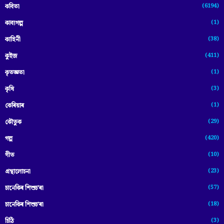
(6194)
কবিতা
(1)
কাব্যগল্প
(38)
কাহিনী
(411)
কুইজ
(1)
কৃতজ্ঞতা
(3)
কৃষি
(1)
কেৰিয়াৰ
(29)
কৌতুক
(420)
গল্প
(10)
গীত
(23)
গ্ৰন্থালোচনা
(57)
চানেকিৰ শিশুচ'ৰা
(18)
চানেকিৰ শিশুচ’ৰা
(3)
চিঠি