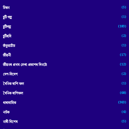
(5)
চিন্তন
(1)
চুটি গল্প
(183)
চুটিগল্প
(2)
চুটিছবি
(1)
জঁতুৱাঠাঁচ
(17)
জীৱনী
(12)
জীৱনৰ প্ৰথম লেখা প্ৰকাশৰ দিনটো
(2)
দেশ-বিদেশ
(1)
দৈনিক ৰাশি ফল
(68)
দৈনিক ৰাশিফল
(363)
ধাৰাবাহিক
(4)
নাটক
(5)
নাৰী বিশেষ