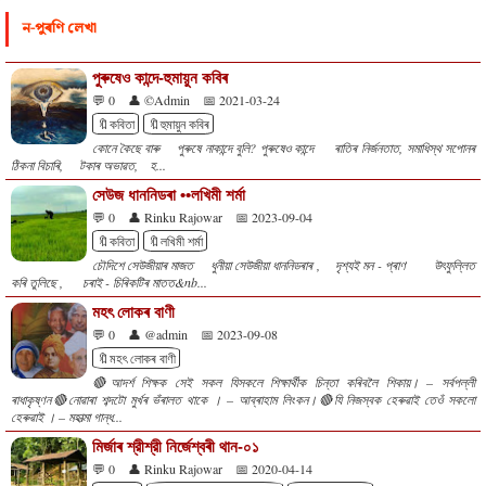
ন-পুৰণি লেখা
পুৰুষেও কান্দে-হুমায়ুন কবিৰ
💬 0
👤 ©Admin
📅 2021-03-24
🔖কবিতা
🔖হুমায়ুন কবিৰ
কোনে কৈছে বাৰু পুৰুষে নাকান্দে বুলি? পুৰুষেও কান্দে ৰাতিৰ নিৰ্জনতাত, সমাধিস্থ সপোনৰ
ঠিকনা বিচাৰি, টকাৰ অভাৱত, হ...
সেউজ ধাননিডৰা ••লখিমী শৰ্মা
💬 0
👤 Rinku Rajowar
📅 2023-09-04
🔖কবিতা
🔖লখিমী শৰ্মা
চৌদিশে সেউজীয়াৰ মাজত ধুনীয়া সেউজীয়া ধাননিডৰাৰ , দৃশ্যই মন - প্ৰাণ উৎফুল্লিত
কৰি তুলিছে , চৰাই - চিৰিকটিৰ মাতত&nb...
মহৎ লোকৰ বাণী
💬 0
👤 @admin
📅 2023-09-08
🔖মহৎ লোকৰ বাণী
🔴আদর্শ শিক্ষক সেই সকল যিসকলে শিক্ষার্থীক চিন্তা কৰিবলৈ শিকায়। – সৰ্বপল্লী
ৰাধাকৃষ্ণন🔴নোৱাৰা শব্দটো মুৰ্খৰ ভঁৰালত থাকে । – আব্ৰাহাম লিংকন।🔴যি নিজস্বক হেৰুৱাই তেওঁ সকলো
হেৰুৱাই । – মহাত্মা গান্ধ...
মিৰ্জাৰ শ্রীশ্রী নিৰ্জেশ্বৰী থান-০১
💬 0
👤 Rinku Rajowar
📅 2020-04-14