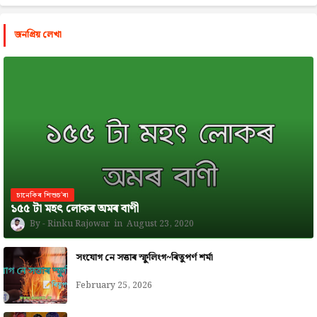
জনপ্রিয় লেখা
চানেকিৰ শিশুচ'ৰা
১৫৫ টা মহৎ লোকৰ অমৰ বাণী
Rinku Rajowar
August 23, 2020
সংযোগ নে সত্তাৰ স্ফুলিংগ~ৰিতুপৰ্ণ শৰ্মা
February 25, 2026