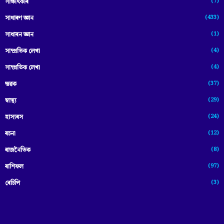
(7)
সাক্ষাৎকাৰ
(433)
সাধাৰণ জ্ঞান
(1)
সাধাৰন জ্ঞান
(4)
সাম্প্রতিক লেখা
(4)
সাম্প্ৰতিক লেখা
(37)
স্তৱক
(29)
স্বাস্থ্য
(24)
হাস্যৰস
(12)
ৰচনা
(8)
ৰাজনৈতিক
(97)
ৰাশিফল
(3)
ৰেচিপি