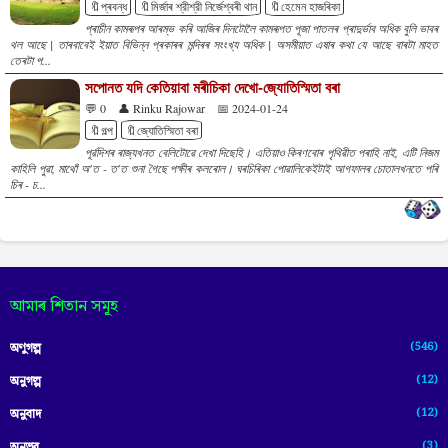
🔖প্ৰবন্ধ
🔖মিৰ্জাৰ শ্রীশ্রী নিৰ্জেশ্বৰী থান
🔖হেমেন হাজৰিকা
প্ৰাচীন কামৰূপৰ আৰম্ভ কৰি আজিৰ দিনটোলৈ কামৰূপত পূজা পাতলৰ প্ৰাদুৰ্ভাব অধিক বুলি ভাবৰ
থল আছে | তাৰবাবেই ইয়াত বিভিন্ন প্ৰকাৰৰ মন্দিৰৰ সংংখ্য অধিক | অসমীয়াত এষাৰ কথা যে আছে বাৰটা মাহত
তেৰটা প...
সপোনত যদি কেতিয়াবা মৰীচিকা দেখো-জ্যোতিস্মিতা বৰা
💬 0
👤 Rinku Rajowar
📅 2024-01-24
🔖গল্প
🔖জ্যোতিস্মিতা বৰা
পূৰ্ৱদিশৰ ৰাজ্যখনত বেলিটোৱে দেখা দিছেহি। এতিয়াও কিৰণবোৰ পৃথিৱীত পৰাহি নাই, এটি নিজম
কাহিলি পুৱা, মাথোঁ অ'ত - ত'ত শুনা গৈছে পক্ষীৰ কলৰোল। ঘৰচিৰিকা পোৱালিকেইটাই আগফালৰ চোতালখনতে পৰি
চিৰ - চ...
আমাৰ শিতান সমূহ
(546)
অণুগল্প
(12)
অনুগল্প
(12)
অনুবাদ
(3)
অনুভৱ