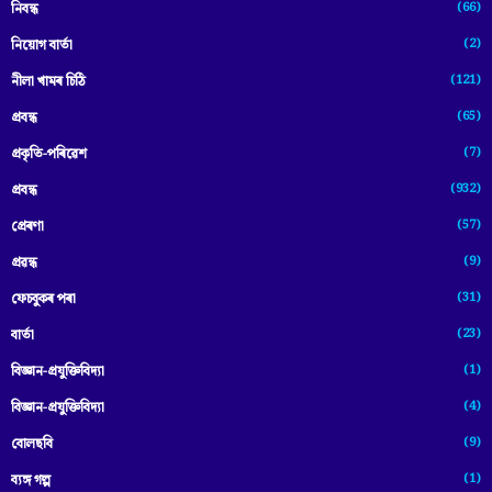
(66)
নিবন্ধ
(2)
নিয়োগ বাৰ্তা
(121)
নীলা খামৰ চিঠি
(65)
প্রবন্ধ
(7)
প্ৰকৃতি-পৰিৱেশ
(932)
প্ৰবন্ধ
(57)
প্ৰেৰণা
(9)
প্ৰৱন্ধ
(31)
ফেচবুকৰ পৰা
(23)
বাৰ্তা
(1)
বিজ্ঞান-প্রযুক্তিবিদ্যা
(4)
বিজ্ঞান-প্ৰযুক্তিবিদ্যা
(9)
বোলছবি
(1)
ব্যঙ্গ গল্প