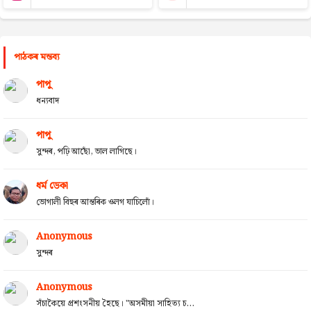
পাঠকৰ মন্তব্য
পাপু
ধন্যবাদ
পাপু
সুন্দৰ, পঢ়ি আছোঁ, ভাল লাগিছে।
ধৰ্ম ডেকা
ভোগালী বিহুৰ আন্তৰিক ওলগ যাচিলোঁ।
Anonymous
সুন্দৰ
Anonymous
সঁচাকৈয়ে প্ৰশংসনীয় হৈছে। "অসমীয়া সাহিত্য চ...