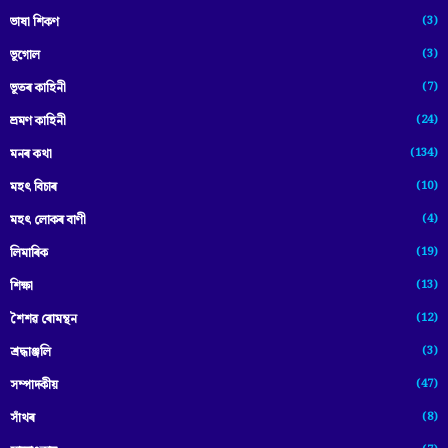
(3)
ভাষা শিকণ
(3)
ভূগোল
(7)
ভূতৰ কাহিনী
(24)
ভ্ৰমণ কাহিনী
(134)
মনৰ কথা
(10)
মহৎ বিচাৰ
(4)
মহৎ লোকৰ বাণী
(19)
লিমাৰিক
(13)
শিক্ষা
(12)
শৈশৱ ৰোমন্থন
(3)
শ্ৰদ্ধাঞ্জলি
(47)
সম্পাদকীয়
(8)
সাঁথৰ