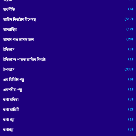
(6)
অৰ্থনীতি
(517)
আজিৰ দিনটোৰ বিশেষত্ব
(12)
আধ্যাত্মিক
(20)
আমাৰ গাওঁ আমাৰ চহৰ
(3)
ইতিহাস
(1)
ইতিহাসৰ পাতত আজিৰ দিনটো
(333)
উপন্যাস
(6)
এক মিনিটৰ গল্প
(1)
একশৰীয়া গল্প
(3)
কথা কবিতা
(2)
কথা কাহিনী
(1)
কথা গল্প
(3)
কথাগল্প