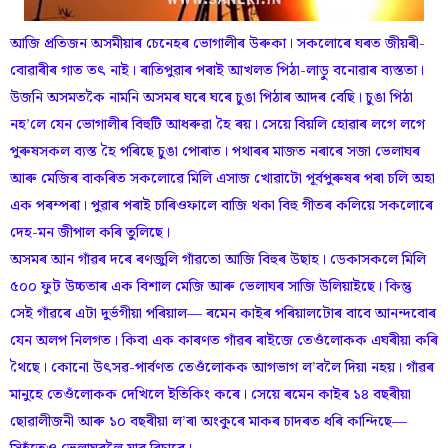
আজি প্ৰতিজন অসমীয়াৰ চেনেহৰ ভোগালীৰ উৰুকা। সকলোৰে ঘৰত জীয়ৰী-
বোৱাৰীৰ গাত তৎ নাই। ৰাতিপুৱাৰ পৰাই আখলত পিঠা-লাড়ু বনোৱাৰ ব্যস্ততা।
উজনি অসমতকৈ নামনি অসমৰ ঘৰে ঘৰে চুঙা পিঠাৰ আদৰ বেছি। চুঙা পিঠা
নহ’লে যেন ভোগালীৰ বিহুটি আধৰুৱা হৈ ৰয়। সেয়ে বিয়লি হোৱাৰ লগে লগে
পুৰুষসকল ব্যস্ত হৈ পৰিছে চুঙা পোৰাত। পথাৰৰ মাজত নৰাৰে সজা ভেলাঘৰ
আৰু মেজিৰ বাকৰিত সকলোৱে মিলি এসাজ খোৱাটো পূৰ্বপুৰুষৰ পৰা চলি অহা
এক পৰম্পৰা। পুৱাৰ পৰাই চাৰিওফালে বাজি থকা বিহু গীতৰ কলিয়ে সকলোৰে
দেহ-মন জীপাল কৰি তুলিছে।
অসমৰ আন গাঁৱৰ দৰে ৰণজুলি গাঁৱতো আজি বিহুৰ উছাহ। ডেকাসকলে মিলি
৫০০ ফুট উচ্চতাৰ এক বিশাল মেজি আৰু ভেলাঘৰ সাজি উলিয়াইছে। কিন্তু
সেই গাঁৱৰে এটা দুৰ্ভগীয়া পৰিয়াল— ৰমেন কাইৰ পৰিয়ালটোৰ বাবে আনন্দবোৰ
যেন অলপ নিলগত। কিবা এক কাৰণত গাঁৱৰ ৰাইজে তেওঁলোকক এঘৰীয়া কৰি
থৈছে। কোনো উৎসৱ-পাৰ্বণত তেওঁলোকক আগভাগ ল’বলৈ দিয়া নহয়। গাঁৱৰ
মানুহে তেওঁলোকক দেখিলে ইতিকিং কৰে। সেয়ে ৰমেন কাইৰ ১৪ বছৰীয়া
ছোৱালীজনী আৰু ১০ বছৰীয়া ল’ৰা অংকুৰে মাকৰ চাদৰত ধৰি কান্দিছে—