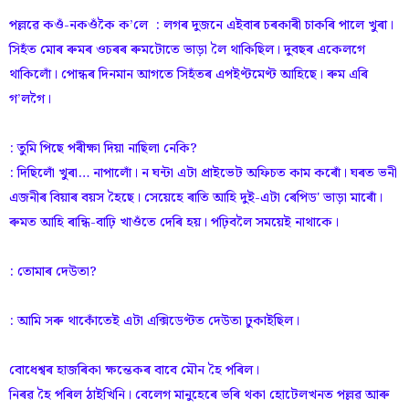
পল্লৱে কওঁ-নকওঁকৈ ক’লে : লগৰ দুজনে এইবাৰ চৰকাৰী চাকৰি পালে খুৰা।
সিহঁত মোৰ ৰুমৰ ওচৰৰ ৰুমটোতে ভাড়া লৈ থাকিছিল। দুবছৰ একেলগে
থাকিলোঁ। পোন্ধৰ দিনমান আগতে সিহঁতৰ এপইণ্টমেণ্ট আহিছে। ৰুম এৰি
গ’লগৈ।
: তুমি পিছে পৰীক্ষা দিয়া নাছিলা নেকি?
: দিছিলোঁ খুৰা… নাপালোঁ। ন ঘন্টা এটা প্ৰাইভেট অফিচত কাম কৰোঁ। ঘৰত ভনী
এজনীৰ বিয়াৰ বয়স হৈছে। সেয়েহে ৰাতি আহি দুই-এটা ৰেপিড' ভাড়া মাৰোঁ।
ৰুমত আহি ৰান্ধি-বাঢ়ি খাওঁতে দেৰি হয়। পঢ়িবলৈ সময়েই নাথাকে।
: তোমাৰ দেউতা?
: আমি সৰু থাকোঁতেই এটা এক্সিডেণ্টত দেউতা ঢুকাইছিল।
বোধেশ্বৰ হাজৰিকা ক্ষন্তেকৰ বাবে মৌন হৈ পৰিল।
নিৰৱ হৈ পৰিল ঠাইখিনি। বেলেগ মানুহেৰে ভৰি থকা হোটেলখনত পল্লৱ আৰু