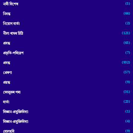
(5)
নাৰী বিশেষ
(66)
নিবন্ধ
(2)
নিয়োগ বাৰ্তা
(121)
নীলা খামৰ চিঠি
(65)
প্রবন্ধ
(7)
প্ৰকৃতি-পৰিৱেশ
(932)
প্ৰবন্ধ
(57)
প্ৰেৰণা
(9)
প্ৰৱন্ধ
(31)
ফেচবুকৰ পৰা
(23)
বাৰ্তা
(1)
বিজ্ঞান-প্রযুক্তিবিদ্যা
(4)
বিজ্ঞান-প্ৰযুক্তিবিদ্যা
(9)
বোলছবি