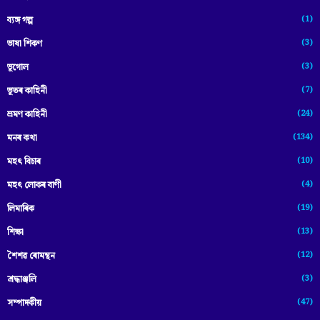
(1)
ব্যঙ্গ গল্প
(3)
ভাষা শিকণ
(3)
ভূগোল
(7)
ভূতৰ কাহিনী
(24)
ভ্ৰমণ কাহিনী
(134)
মনৰ কথা
(10)
মহৎ বিচাৰ
(4)
মহৎ লোকৰ বাণী
(19)
লিমাৰিক
(13)
শিক্ষা
(12)
শৈশৱ ৰোমন্থন
(3)
শ্ৰদ্ধাঞ্জলি
(47)
সম্পাদকীয়