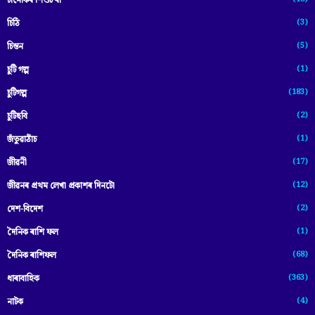
চানেকিৰ শিশুচ’ৰা
(3)
চিঠি
(5)
চিন্তন
(1)
চুটি গল্প
(183)
চুটিগল্প
(2)
চুটিছবি
(1)
জঁতুৱাঠাঁচ
(17)
জীৱনী
(12)
জীৱনৰ প্ৰথম লেখা প্ৰকাশৰ দিনটো
(2)
দেশ-বিদেশ
(1)
দৈনিক ৰাশি ফল
(68)
দৈনিক ৰাশিফল
(363)
ধাৰাবাহিক
(4)
নাটক