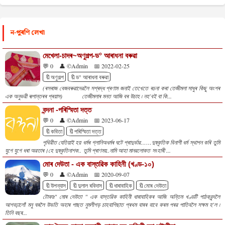
ন-পুৰণি লেখা
মেখেলা-চাদৰ~অণুগল্প-ড° আৰাধনা বৰুৱা
💬 0
👤 ©Admin
📅 2022-02-25
🔖অণুগল্প
🔖ড° আৰাধনা বৰুৱা
(ৰসৰাজ বেজবৰুৱাদেৱলৈ সশ্ৰদ্ধ প্ৰণাম জনাই তেখেতে ৰচনা কৰা তেজীমলা সাধুৰ কিছু অংশৰ
এক অনুভৱী ৰূপান্তৰৰ প্ৰয়াস) তেজীমলাৰ মনত আজি বৰ উচাহ ৷ নহ'বই বা কি...
বন্দনা -পৰিস্মিতা দত্ত
💬 0
👤 ©Admin
📅 2023-06-17
🔖কবিতা
🔖পৰিস্মিতা দত্ত
পৃথিৱীত যেতিয়াই হয় ধৰ্মৰ গ্লানিঅধৰ্মৰ ঘটে প্ৰাদুৰ্ভাৱ……দুষ্কৃতিক বিনাশী ধৰ্ম স্থাপন কৰি তুমি
যুগে যুগে ধৰা অৱতাৰ।হে দুষ্কৃতিনাশক.. তুমি প্ৰাণময়..নামি আহা মানৱলোকত সংহাৰী ...
মোৰ দেউতা - এক বাস্তৱিক কাহিনী (খণ্ড-১০)
💬 0
👤 ©Admin
📅 2020-09-07
🔖উপন্যাস
🔖দুলাল ৰবিদাস
🔖ধাৰাবাহিক
🔖মোৰ দেউতা
টোকাঃ" মোৰ দেউতা " এক বাস্তৱিক কাহিনী ধাৰাবাহিকৰ আজি অন্তিম খণ্ডটি পাঠকবৃন্দলৈ
আগবঢ়ালোঁ মনু ঘৰলৈ উভতি অহাৰ পাছত নুমলীগড় চাহবাগিছাত প্ৰথম বাৰৰ বাবে কৰম পৰৱ পাতিবলৈ সক্ষম হ'ল ৷
তিনি বছৰ...