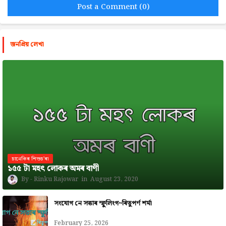
Post a Comment (0)
জনপ্রিয় লেখা
চানেকিৰ শিশুচ'ৰা
১৫৫ টা মহৎ লোকৰ অমৰ বাণী
Rinku Rajowar
August 23, 2020
সংযোগ নে সত্তাৰ স্ফুলিংগ~ৰিতুপৰ্ণ শৰ্মা
February 25, 2026