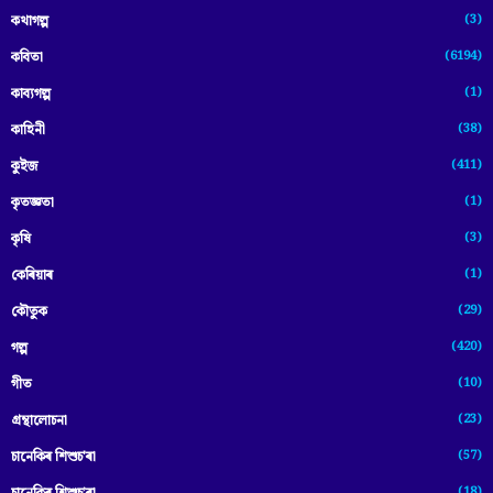
(3)
কথাগল্প
(6194)
কবিতা
(1)
কাব্যগল্প
(38)
কাহিনী
(411)
কুইজ
(1)
কৃতজ্ঞতা
(3)
কৃষি
(1)
কেৰিয়াৰ
(29)
কৌতুক
(420)
গল্প
(10)
গীত
(23)
গ্ৰন্থালোচনা
(57)
চানেকিৰ শিশুচ'ৰা
(18)