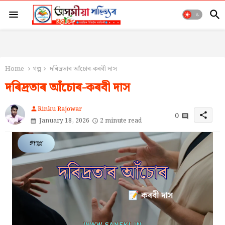
Home
গল্প
দৰিদ্ৰতাৰ আঁচোৰ-কৰবী দাস
দৰিদ্ৰতাৰ আঁচোৰ-কৰবী দাস
Rinku Rajowar
person
0
share
January 18, 2026
2 minute read