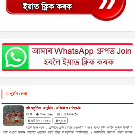
ন-পুৰণি লেখা
সাংস্কৃতিক অনুষ্ঠান -অভিজিত শেনচোৱা
💬 0
👤 ©Admin
📅 2023-04-24
🔖অভিজিত শেনচোৱা
🔖প্ৰবন্ধ
বহাগ বিহুৰ বতৰ । চৌদিশে ঢোল-পেঁপাৰ গুমগুমণি । গছৰ ডালত কুলি চৰাইৰ সুমিধুৰ বিননী ।
তাৰ লগতে অসমৰ প্রান্তে প্রান্তে বহাগ বিহুৰ সংস্কৃতিক অনুষ্ঠানসমূহ । আজিকালি অৱশ্যে কেৱল অসমৰ