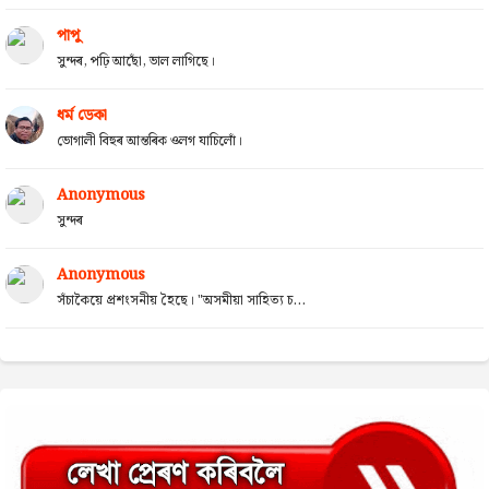
পাপু
সুন্দৰ, পঢ়ি আছোঁ, ভাল লাগিছে।
ধৰ্ম ডেকা
ভোগালী বিহুৰ আন্তৰিক ওলগ যাচিলোঁ।
Anonymous
সুন্দৰ
Anonymous
সঁচাকৈয়ে প্ৰশংসনীয় হৈছে। "অসমীয়া সাহিত্য চ...