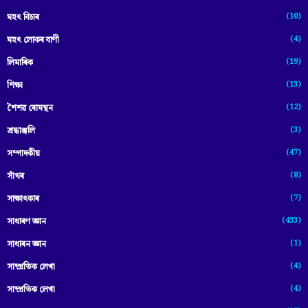
(10)
মহৎ বিচাৰ
(4)
মহৎ লোকৰ বাণী
(19)
লিমাৰিক
(13)
শিক্ষা
(12)
শৈশৱ ৰোমন্থন
(3)
শ্ৰদ্ধাঞ্জলি
(47)
সম্পাদকীয়
(8)
সাঁথৰ
(7)
সাক্ষাৎকাৰ
(433)
সাধাৰণ জ্ঞান
(1)
সাধাৰন জ্ঞান
(4)
সাম্প্রতিক লেখা
(4)
সাম্প্ৰতিক লেখা