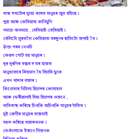
ব্যস্ত পথটোৰ দুয়ো কাষত মানুহৰ জুম বহিছে ৷
পুৱা আৰু কেতিয়াবা কানিমুণি
সময়ে-অসময়ে , যেতিয়াই-তেতিয়াই ৷
বেলিটো মূৰতলৈ কেতিয়াবা বৰষুণৰ ছাতিটো জপাই থৈ ৷
ঠাণ্ডা গৰম নেওচি
কেৱল গোট হয় মানুহৰ ৷
দূৰ দূৰণিৰ বস্তুৰ দ’মৰ মাজত
মানুহবোৰে ম্ৰিয়মাণ হৈ বিচাৰি ফুৰে
এখন খাদ্যৰ বজাৰ ৷
কিনোতাৰ নিমিলা হিচাপৰ কোলাহল
আৰু ফেৰীৱালাই দিয়া হিচাপৰ ওজনে ,
ব্যতিব্যস্ত কৰিছে চিনাকি অচিনাকি মানুহৰ দাঁতিত ৷
দুই শ্ৰেণীৰ মানুহৰ ব্যস্ততাই
বহল কৰিছে বজাৰখনক ৷
তেওঁলোকে ইজনে সিজনক