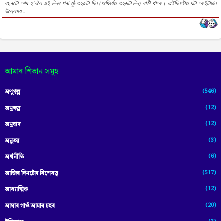
বছৰটো শেষ হ’বলৈ এই দিনৰ পৰা মুঠ ৩২৫টা দিন (অধিবৰ্ষত ৩২৬টা দিন) বাকী থাকে। এইদিনটোত ঘটা কেইটামান
উল্লেখয...
আমাৰ শিতান সমূহ
(546)
অণুগল্প
(12)
অনুগল্প
(12)
অনুবাদ
(3)
অনুভৱ
(6)
অৰ্থনীতি
(517)
আজিৰ দিনটোৰ বিশেষত্ব
(12)
আধ্যাত্মিক
(20)
আমাৰ গাওঁ আমাৰ চহৰ