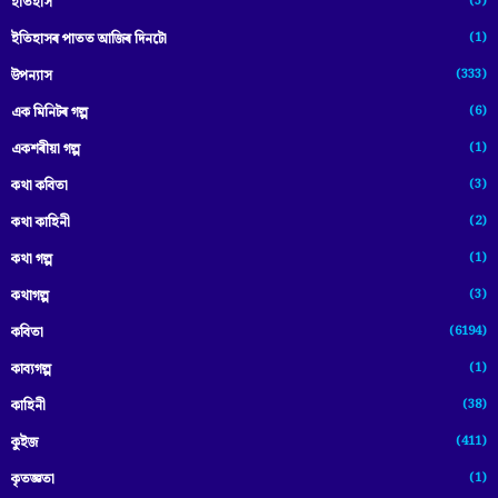
(3)
ইতিহাস
(1)
ইতিহাসৰ পাতত আজিৰ দিনটো
(333)
উপন্যাস
(6)
এক মিনিটৰ গল্প
(1)
একশৰীয়া গল্প
(3)
কথা কবিতা
(2)
কথা কাহিনী
(1)
কথা গল্প
(3)
কথাগল্প
(6194)
কবিতা
(1)
কাব্যগল্প
(38)
কাহিনী
(411)
কুইজ
(1)
কৃতজ্ঞতা