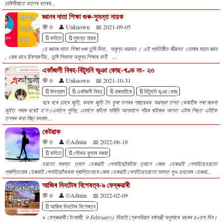
চাৰিসীমাতে বহাগৰ বতৰৰ...
জ্ঞানৰ দাতা শিক্ষা গুৰু-সুমন্ত নায়ক
💬 0
👤 Unknown
📅 2021-09-05
🔖কবিতা
🔖সুমন্ত নায়ক
হে জ্ঞানৰ দাতা শিক্ষা গুৰু তুমি দিলা , অমূল্য অৱদান । এই প্ৰতিষ্ঠিত জীৱনত তোমাৰ মহান জ্ঞান
, মোৰ বাবে চিৰস্মৰণীয় , তুমি শিকালা অমূল্য শিক্ষাৰ বাণী ...
একাঁজলী বিৰহ-বিটুমনি ভূঞা কোছ-খণ্ড নং- ২৩
💬 0
👤 Unknown
📅 2021-10-31
🔖উপন্যাস
🔖একাঁজলী বিৰহ
🔖ধাৰাবাহিক
🔖বিটুমনি ভূঞা কোছ
ঘৰে ঘৰে চাহৰ জুতি, কথাৰ জুতি লৈ ফুৰা তগৰৰ শাহুৱেকৰ অৱস্থা তপত কেৰাহীৰ পৰা জ্বলা
জুইত পৰাৰ দৰেই হ'ল।এফালে পুলিচ, এফালে মহিলা সমিতি আনফালে গাঁৱৰ ৰাইজৰ আগত এটাৰ পিছত এটাকৈ
তগৰৰ কথা মিছা বদনাম ...
কেটৱাক
💬 0
👤 ©Admin
📅 2022-06-18
🔖কবিতা
🔖সৌৰভ কুমাৰ বৰুৱা
হয়তো সমস্ত ত্যাগ হেৰুৱাই পেলাইছোঁনাইবা ত্যাগে মোক হেৰুৱাই পেলাইছেহয়তো
প্ৰাপ্তিবোৰ হেৰুৱাই পেলাইছোঁঅথবা প্ৰাপ্তিবোৰে মোক হেৰুৱাই পেলাইছেহয়তো সমস্ত সুখ-দুখবোৰ হেৰুৱা...
আজিৰ দিনটোৰ বিশেষত্ব-৯ ফেব্ৰুৱাৰী
💬 0
👤 ©Admin
📅 2022-02-09
🔖আজিৰ দিনটোৰ বিশেষত্ব
৯ ফেব্ৰুৱাৰী (ইংৰাজী: 9 February) দিনটো গ্ৰেগৰিয়ান বৰ্ষপঞ্জী অনুসাৰে বছৰৰ ৪০তম দিন।