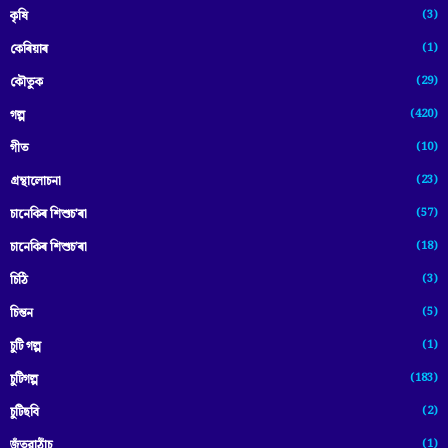
(3)
কৃষি
(1)
কেৰিয়াৰ
(29)
কৌতুক
(420)
গল্প
(10)
গীত
(23)
গ্ৰন্থালোচনা
(57)
চানেকিৰ শিশুচ'ৰা
(18)
চানেকিৰ শিশুচ’ৰা
(3)
চিঠি
(5)
চিন্তন
(1)
চুটি গল্প
(183)
চুটিগল্প
(2)
চুটিছবি
(1)
জঁতুৱাঠাঁচ