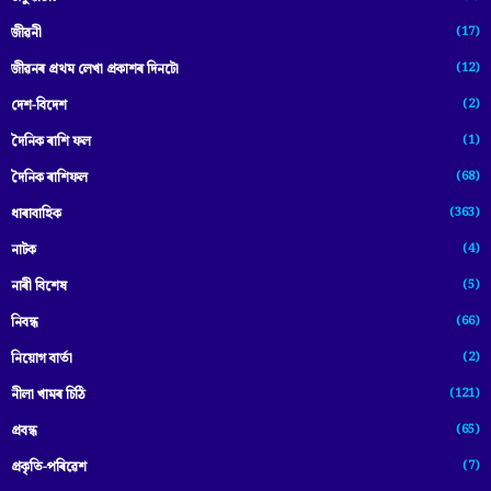
(17)
জীৱনী
(12)
জীৱনৰ প্ৰথম লেখা প্ৰকাশৰ দিনটো
(2)
দেশ-বিদেশ
(1)
দৈনিক ৰাশি ফল
(68)
দৈনিক ৰাশিফল
(363)
ধাৰাবাহিক
(4)
নাটক
(5)
নাৰী বিশেষ
(66)
নিবন্ধ
(2)
নিয়োগ বাৰ্তা
(121)
নীলা খামৰ চিঠি
(65)
প্রবন্ধ
(7)
প্ৰকৃতি-পৰিৱেশ