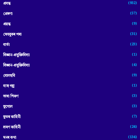
(932)
প্ৰবন্ধ
(57)
প্ৰেৰণা
(9)
প্ৰৱন্ধ
(31)
ফেচবুকৰ পৰা
(23)
বাৰ্তা
(1)
বিজ্ঞান-প্রযুক্তিবিদ্যা
(4)
বিজ্ঞান-প্ৰযুক্তিবিদ্যা
(9)
বোলছবি
(1)
ব্যঙ্গ গল্প
(3)
ভাষা শিকণ
(3)
ভূগোল
(7)
ভূতৰ কাহিনী
(24)
ভ্ৰমণ কাহিনী
(134)
মনৰ কথা