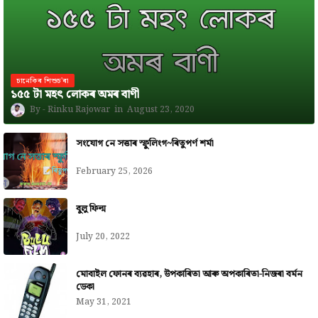
চানেকিৰ শিশুচ'ৰা
১৫৫ টা মহৎ লোকৰ অমৰ বাণী
Rinku Rajowar
August 23, 2020
সংযোগ নে সত্তাৰ স্ফুলিংগ~ৰিতুপৰ্ণ শৰ্মা
February 25, 2026
বুলু ফিল্ম
July 20, 2022
মোবাইল ফোনৰ ব্যৱহাৰ, উপকাৰিতা আৰু অপকাৰিতা-নিজৰা বৰ্মন
ডেকা
May 31, 2021