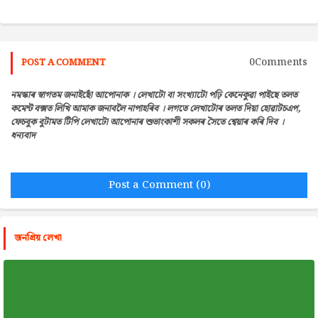
0Comments
POST A COMMENT
নমস্কাৰ স্বাগতম জনাইছোঁ আপোনাক । লেখাটো বা সংখ্যাটো পঢ়ি কেনেকুৱা পাইছে তলত
কমেন্ট বক্সত লিখি আমাক জনাবলৈ নাপাহৰিব । লগতে লেখাটোৰ তলত দিয়া হোৱাটচএপ,
ফেচবুক বুটামত টিপি লেখাটো আপোনাৰ শুভাংকাশী সকলৰ সৈতে শ্বেয়াৰ কৰি দিব ।
ধন্যবাদ
Post a Comment (0)
জনপ্রিয় লেখা