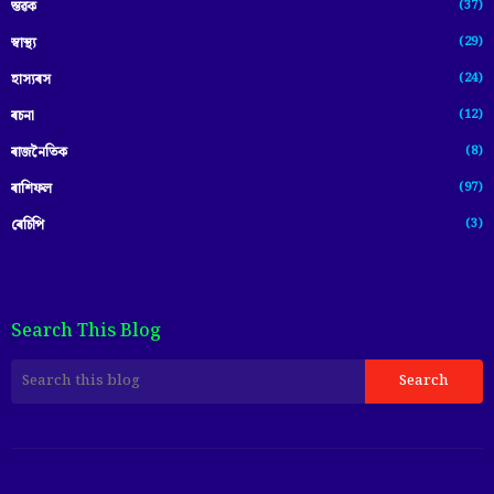
(37)
স্তৱক
(29)
স্বাস্থ্য
(24)
হাস্যৰস
(12)
ৰচনা
(8)
ৰাজনৈতিক
(97)
ৰাশিফল
(3)
ৰেচিপি
Search This Blog