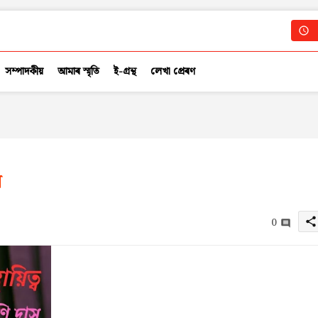
সম্পাদকীয়
আমাৰ স্মৃতি
ই-গ্ৰন্থ
লেখা প্ৰেৰণ
স
0
share