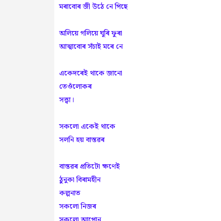
মৰাবোৰ জী উঠে নে পিছে
অলিয়ে গলিয়ে ঘূৰি ফুৰা
আত্মাবোৰ সঁচাই মৰে নে
একেদৰেই থাকে জানো
তেওঁলোকৰ
সত্ত্বা।
সকলো‌ একেই থাকে
সলনি হয় বাস্তৱৰ
বাস্তৱৰ প্ৰতিটো ক্ষণেই
ঠুনুকা বিৰামহীন
কল্পনাত
সকলো নিজৰ
সকলো আপোন