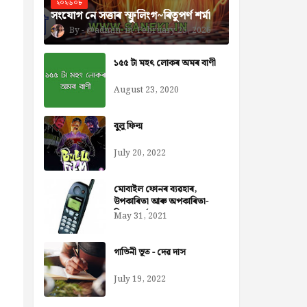
২০২৬০৮
সংযোগ নে সত্তাৰ স্ফুলিংগ~ৰিতুপৰ্ণ শৰ্মা
@admin
February 25, 2026
১৫৫ টা মহৎ লোকৰ অমৰ বাণী
August 23, 2020
বুলু ফিল্ম
July 20, 2022
মোবাইল ফোনৰ ব্যৱহাৰ,
উপকাৰিতা আৰু অপকাৰিতা-
নিজৰা বৰ্মন ডেকা
May 31, 2021
গাভিনী ভূত - দেৱ দাস
July 19, 2022