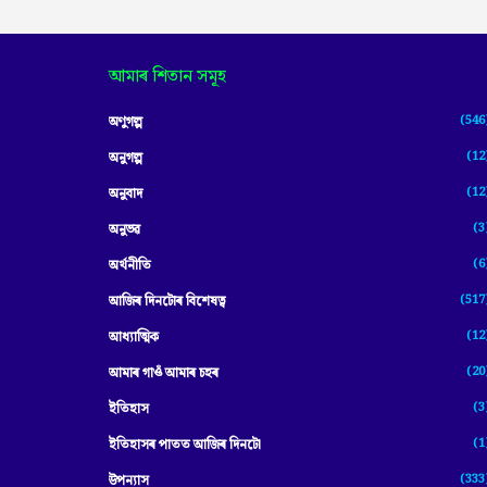
আমাৰ শিতান সমূহ
(546
অণুগল্প
(12
অনুগল্প
(12
অনুবাদ
(3
অনুভৱ
(6
অৰ্থনীতি
(517
আজিৰ দিনটোৰ বিশেষত্ব
(12
আধ্যাত্মিক
(20
আমাৰ গাওঁ আমাৰ চহৰ
(3
ইতিহাস
(1
ইতিহাসৰ পাতত আজিৰ দিনটো
(333
উপন্যাস