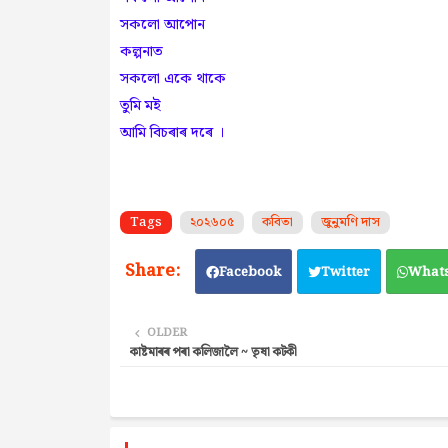
সকলো আপোন
কল্পনাত
সকলো একে থাকে
তুমি মই
আমি বিচৰাৰ দৰে ।
Tags
২০২৬০৫
কবিতা
জুনুমণি দাস
Facebook
Twitter
What
OLDER
কাষ্টমাৰৰ পৰা কলিজালৈ ~ তৃষা কটকী