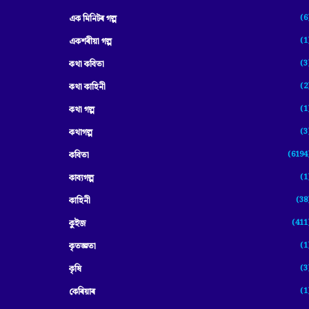
(6
এক মিনিটৰ গল্প
(1
একশৰীয়া গল্প
(3
কথা কবিতা
(2
কথা কাহিনী
(1
কথা গল্প
(3
কথাগল্প
(6194
কবিতা
(1
কাব্যগল্প
(38
কাহিনী
(411
কুইজ
(1
কৃতজ্ঞতা
(3
কৃষি
(1
কেৰিয়াৰ