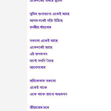
একেদৰেই সৰিছে ভূমিত
ভূমিৰ গুণাগুণো একেই আছে
আগৰ দৰেই গজি উঠিছে
বনৰীয়া ঘাঁহবোৰ
সকলো একেই আছে
একেদৰেই আছে
এই জগতখন
মাথোঁ সলনি হৈছে
আবেগবোৰ
বাহ্যিকতাত সকলো
একেই থাকে
একে থাকে জানো অন্তৰখন
জীয়াবোৰ মৰে