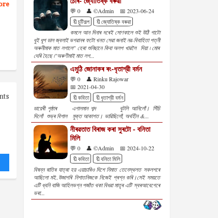
চোৰ- জ্যোতিষ্ক বৰুৱা
ore
💬 0
👤 ©Admin
📅 2023-06-24
🔖চুটিগল্প
🔖জ্যোতিষ্ক বৰুৱা
কমলে আন দিনাৰ দৰেই সোণকালে শুই উঠি গাটো
ধুই ধূপ ডাল জ্বলাই ভগৱানৰ ফটো খনত সেৱা জনাই নৱ-বিবাহিতা পত্নী
অৰুনীমাক মাত লগালে" হেৰা শুনিছানে কিবা অলপ খাৱলৈ দিয়া ৷ মোৰ
দেৰি হৈছে ৷"অৰুণীমাই মাত লগ...
এমুঠি জোনাকৰ ৰং-ধৃতাশ্রী বৰ্মন
💬 0
👤 Rinku Rajowar
📅 2021-04-30
nts
🔖কবিতা
🔖ধৃতাশ্রী বৰ্মন
ডায়েৰী পৃষ্ঠাৰ এগালমান শব্দ বুটলি আনিলোঁ। সিঁচি
দিলোঁ শুভ্ৰ বিশাল মুক্ত আকাশত। ভাৱিছিলোঁ, অৰ্থহীন &...
নীৰৱতাত বিৰাজ কৰা সুৰটো - বনিতা
মিলি
💬 0
👤 ©Admin
📅 2024-10-22
🔖কবিতা
🔖বনিতা মিলি
বিষন্ন ৰাতিৰ যাত্ৰা হয় এয়াচাৰিও দিশে নিমাত তেনেস্থলত সকলশৰে
আছিলো মই..উজাগৰি নিশাতনিজকে নিজেই প্ৰশ্ন কৰি।সেই সময়তে
এটি ধ্বনি বাজি আহিলভগ্ন পজাঁত থকা বিধৱা মাতৃৰ এটি স্বৰআবেগেৰে
ভৰা...