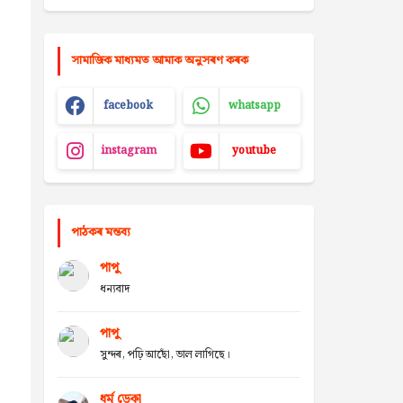
সামাজিক মাধ্যমত আমাক অনুসৰণ কৰক
facebook
whatsapp
instagram
youtube
পাঠকৰ মন্তব্য
পাপু
ধন্যবাদ
পাপু
সুন্দৰ, পঢ়ি আছোঁ, ভাল লাগিছে।
ধৰ্ম ডেকা