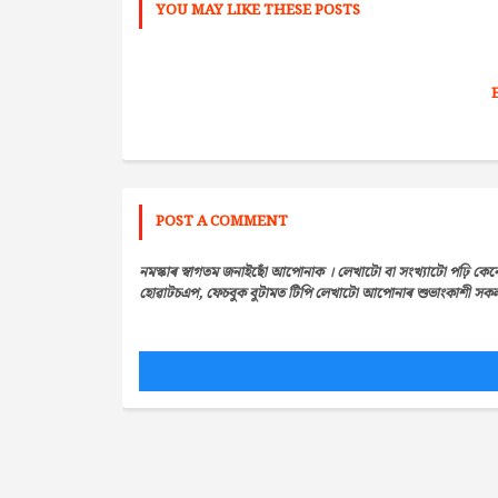
YOU MAY LIKE THESE POSTS
POST A COMMENT
নমস্কাৰ স্বাগতম জনাইছোঁ আপোনাক । লেখাটো বা সংখ্যাটো পঢ়ি কেন
হোৱাটচএপ, ফেচবুক বুটামত টিপি লেখাটো আপোনাৰ শুভাংকাশী সকলৰ 