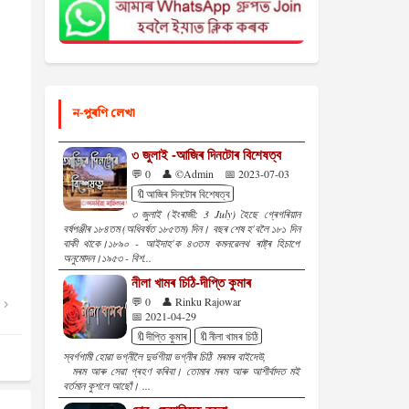
ন-পুৰণি লেখা
৩ জুলাই -আজিৰ দিনটোৰ বিশেষত্ব
💬 0
👤 ©Admin
📅 2023-07-03
🔖আজিৰ দিনটোৰ বিশেষত্ব
৩ জুলাই (ইংৰাজী: 3 July) হৈছে গ্ৰেগৰিয়ান
বৰ্ষপঞ্জীৰ ১৮৪তম (অধিবৰ্ষত ১৮৫তম) দিন। বছৰ শেষ হ'বলৈ ১৮১ দিন
বাকী থাকে।১৮৯০ - আইদাহ'ক ৪৩তম কমনৱেলথ ৰাষ্ট্ৰ হিচাপে
অনুমোদন।১৯৫৩ - বিশ...
নীলা খামৰ চিঠি-দীপ্তি কুমাৰ
💬 0
👤 Rinku Rajowar
📅 2021-04-29
🔖দীপ্তি কুমাৰ
🔖নীলা খামৰ চিঠি
স্বৰ্গগামী হোৱা ভগ্নীলৈ দুৰ্ভগীয়া ভগ্নীৰ চিঠি মৰমৰ বাইদেউ,
মৰম আৰু সেৱা গ্ৰহণ কৰিবা। তোমাৰ মৰম আৰু আশীৰ্বাদত মই
বৰ্তমান কুশলে আছোঁ। ...