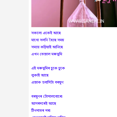
সকলো‌ একে‌‌‍ই আছে
মাথো সলনি হৈছে সময়
সময়ে কঢ়িয়াই আনিছে
এখন তেজাল মৰুভূমি
এই মৰুভূমিৰ চুকে চুকে
লুকাই আছে
এজাক ডবাপিটা বৰষুণ
বৰষুণৰ টোপালবোৰো
আগৰদৰেই আছে
টিনপাতৰ পৰা