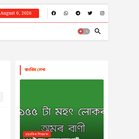
August 6, 2026
জনপ্রিয় লেখা
চানেকিৰ শিশুচ'ৰা