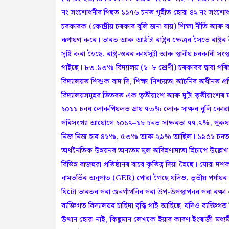
নং সংশোধনীৰ পিছত ১৯৭৬ চনত গৃহীত হোৱা ৪২ নং সংশোধনী গ
চৰকাৰক (কেন্দ্ৰীয় চৰকাৰ বুলি জনা যায়) শিক্ষা নীতি আৰু 
ৰূপায়ণ কৰে। ভাৰত আৰু আঠটা ৰাষ্ট্ৰৰ ক্ষেত্ৰৰ সৈতে ৰাষ্ট্ৰ
সৃষ্টি কৰা হৈছে, ৰাষ্ট্ৰ-স্তৰৰ কাৰ্যসূচী আৰু স্থানীয় চৰকাৰী সং
পাইছে। ৮৩.১৩% বিদ্যালয় (১–৮ শ্ৰেণী) চৰকাৰৰ দ্বাৰা প
বিদ্যালয়ত শিশুক বাদ দি, শিক্ষা নিশ্চয়তা আঁচনিৰ অধীনত প্ৰ
বিদ্যালয়সমূহৰ ভিতৰত এক তৃতীয়াংশ আৰু দুটা তৃতীয়াং
২০১১ চনৰ লোকপিয়লত প্ৰায় ৭৩% লোক সাক্ষৰ বুলি কোৱ
পৰিসংখ্যা আয়োগে ২০১৭–১৮ চনত সাক্ষৰতা ৭৭.৭%, পুৰ
নিজ নিজ হাৰ ৪১%, ৫৩% আৰু ২৯% আছিল। ১৯৫১ চনত এই হ
অৰ্থনৈতিক উন্নয়নৰ অন্যতম মূল অৰিহণাদাতা হিচাপে উল্লেখ
বিভিন্ন ৰাজহুৱা প্ৰতিষ্ঠানৰ বাবে কৃতিত্ব দিয়া হৈছে। যোৱা
নামভৰ্তিৰ অনুপাত (GER) পোৱা গৈছে যদিও, তৃতীয় পৰ্যায়ৰ না
যিটো ভাৰতৰ পৰা জনগাঁথনিৰ পৰা উপ-উপস্থাপনৰ পৰা ৰক্ষা 
ব্যক্তিগত বিদ্যালয়ৰ চাহিদা বৃদ্ধি পাই আহিছে।যদিও ব্যক্
উত্থান হোৱা নাই, কিছুমান লেখকে ইয়াৰ কাৰণ ইংৰাজী-মধ্যমী