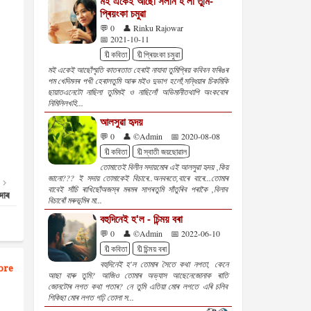
মই একেই আছোঁ সলনি হ'লা তুমি-
প্ৰিয়ংকা চমুৱা
💬 0
👤 Rinku Rajowar
📅 2021-10-11
🔖কবিতা
🔖প্ৰিয়ংকা চমুৱা
মই একেই আছোঁস্মৃতি কাতৰতাত হেৰাই নাযাবা তুমিপ্ৰিয় কবিবন ফৰিঙৰ
পম খেদিমনৰ পখী হেৰালতুমি আৰু মইও দুভাগ হলোঁ,সন্ধিয়াৰ চিকমিকি
ছায়াতএনেটো নাছিলা তুমিমই ও নাছিলোঁ অভিমানীতথাপি অংকবোৰ
নিমিলিলখহি...
আলসুৱা হৃদয়
💬 0
👤 ©Admin
📅 2020-08-08
🔖কবিতা
🔖স্বাতী জয়ছোৱাল
তোমাতেই বিলীন সদায়মোৰ এই আলসুৱা হৃদয় ,কিয়‌
জানো??? ই সদায় তোমাকেই বিচাৰে..অনবৰতে,বাৰে বাৰে...তোমাৰ
বাবেই সাঁচি ৰাখিছোঁঅজস্ৰ মৰমৰ সাগৰতুমি সাঁতুৰিব পৰাকৈ ,বিলাব
দাৰ
বিচাৰোঁ মৰুভূমিৰ মা...
বহুদিনেই হ'ল - চিন্ময় বৰা
💬 0
👤 ©Admin
📅 2022-06-10
🔖কবিতা
🔖চিন্ময় বৰা
বহুদিনেই হ'ল তোমাৰ সৈতে কথা নপতা, কেনে
ore
আছা বাৰু তুমি? আজিও তোমাৰ অভ্যাস আছেনেজোনাক ৰাতি
জোনটোৰ লগত কথা পতাৰ? নে তুমি এতিয়া মোৰ লগতে এৰি চলিব
শিকিছা মোৰ লগত গঢ়ি তোলা স...