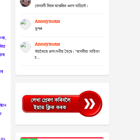
ভোগালী বিহুৰ আন্তৰিক ওলগ যাচিলোঁ।
Anonymous
সুন্দৰ
কৰা,
Anonymous
িয়া
সঁচাকৈয়ে প্ৰশংসনীয় হৈছে। "অসমীয়া সাহিত্য
াজৰ
চ...
াৰ
্ঠান
ে
 ৪২