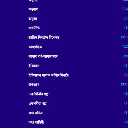
অনুগল্প
(12
অনুবাদ
(3
অনুভৱ
(6
অৰ্থনীতি
(517
আজিৰ দিনটোৰ বিশেষত্ব
(12
আধ্যাত্মিক
(20
আমাৰ গাওঁ আমাৰ চহৰ
(3
ইতিহাস
(1
ইতিহাসৰ পাতত আজিৰ দিনটো
(333
উপন্যাস
(6
এক মিনিটৰ গল্প
(1
একশৰীয়া গল্প
(3
কথা কবিতা
(2
কথা কাহিনী