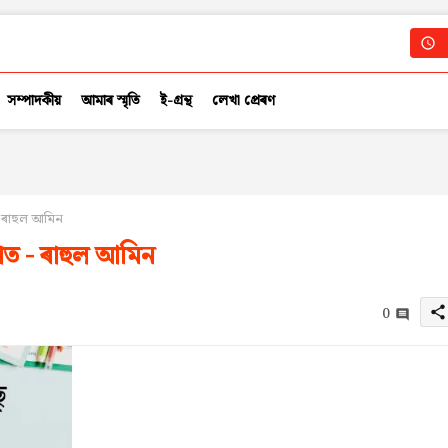
সম্পাদকীয়
আমাৰ স্মৃতি
ই-গ্ৰন্থ
লেখা প্ৰেৰণ
- ৰাহুল আমিন
াত - ৰাহুল আমিন
0
share