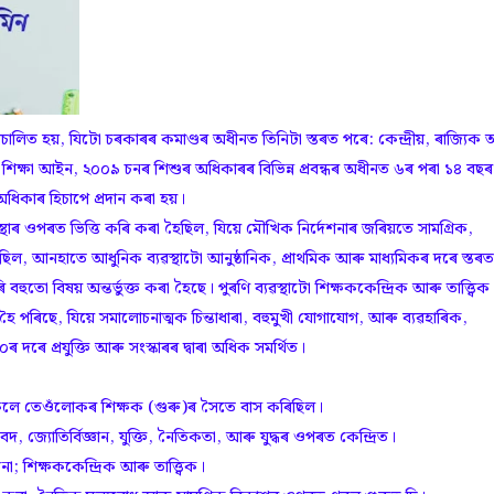
 পৰিচালিত হয়, যিটো চৰকাৰৰ কমাণ্ডৰ অধীনত তিনিটা স্তৰত পৰে: কেন্দ্ৰীয়, ৰাজ্যিক
লক শিক্ষা আইন, ২০০৯ চনৰ শিশুৰ অধিকাৰৰ বিভিন্ন প্ৰবন্ধৰ অধীনত ৬ৰ পৰা ১৪ বছৰ
ধিকাৰ হিচাপে প্ৰদান কৰা হয়।
স্থাৰ ওপৰত ভিত্তি কৰি কৰা হৈছিল, যিয়ে মৌখিক নিৰ্দেশনাৰ জৰিয়তে সামগ্ৰিক,
ছিল, আনহাতে আধুনিক ব্যৱস্থাটো আনুষ্ঠানিক, প্ৰাথমিক আৰু মাধ্যমিকৰ দৰে স্তৰত
হুতো বিষয় অন্তৰ্ভুক্ত কৰা হৈছে। পুৰণি ব্যৱস্থাটো শিক্ষককেন্দ্ৰিক আৰু তাত্ত্বিক
িক হৈ পৰিছে, যিয়ে সমালোচনাত্মক চিন্তাধাৰা, বহুমুখী যোগাযোগ, আৰু ব্যৱহাৰিক,
 দৰে প্ৰযুক্তি আৰু সংস্কাৰৰ দ্বাৰা অধিক সমৰ্থিত।
্ৰীসকলে তেওঁলোকৰ শিক্ষক (গুৰু)ৰ সৈতে বাস কৰিছিল।
বেদ, জ্যোতিৰ্বিজ্ঞান, যুক্তি, নৈতিকতা, আৰু যুদ্ধৰ ওপৰত কেন্দ্ৰিত।
; শিক্ষককেন্দ্ৰিক আৰু তাত্ত্বিক।