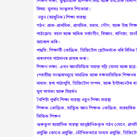
শিক্ষণ লক্ষ্য: বুদ্ধিমত্তাক প্ৰশিক্ষণ দিয়া আৰু মনটোক বি
বিষয়: মূলতঃ সংস্কৃতত শিকোৱা।
নতুন (আধুনিক) শিক্ষা ব্যৱস্থা
গঠন: প্ৰাক-প্ৰাথমিক, প্ৰাথমিক, মধ্যম, গৌণ, আৰু উচ্চ শিক্ষ
পাঠ্যক্ৰম: বহল আৰু অধিক সৰ্বাংগীন, বিজ্ঞান, বাণিজ্য, মানৱ
আৰোপ কৰি।
পদ্ধতি: শিক্ষাৰ্থী-কেন্দ্ৰিক, ডিজিটেল প্লেটফৰ্মকে ধৰি বিভ
ধাৰণাগত পাঠদানৰ প্ৰসাৰ কৰা।
শিক্ষণ লক্ষ্য: এখন জ্ঞানভিত্তিক সমাজ গঢ়ি তোলা আৰু ছাত্ৰ
শেহতীয়া সংস্কাৰসমূহে সামগ্ৰিক আৰু দক্ষতাভিত্তিক শিক্
মাধ্যম: ছপা পাঠ্যপুথি, ডিজিটেল সম্পদ, আৰু ইণ্টাৰনেটৰ ব্
মূল পাৰ্থক্য আৰু বিৱৰ্তন
বৈশিষ্ট্য পুৰণি শিক্ষা ব্যৱস্থা নতুন শিক্ষা ব্যৱস্থা
শিক্ষক-কেন্দ্ৰিক, তাত্ত্বিক জ্ঞান শিক্ষক-কেন্দ্ৰিক, ব্যৱহাৰ
ভিত্তিক শিক্ষণ
গুৰুকুল আৱাসিক ব্যৱস্থা আনুষ্ঠানিককৃত গঠন (যেনে, প্ৰাথম
প্ৰযুক্তি কোনো প্ৰযুক্তি, মৌখিকভাৱে সংহত প্ৰযুক্তি, ডিজিটে