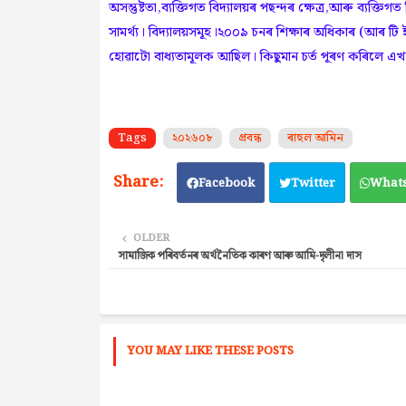
অসন্তুষ্টতা,ব্যক্তিগত বিদ্যালয়ৰ পছন্দৰ ক্ষেত্ৰ,আৰু ব্যক্তিগ
সামৰ্থ্য। বিদ্যালয়সমূহ।২০০৯ চনৰ শিক্ষাৰ অধিকাৰ (আৰ টি ই
হোৱাটো বাধ্যতামূলক আছিল। কিছুমান চৰ্ত পূৰণ কৰিলে এখন ব্
Tags
২০২৬০৮
প্ৰবন্ধ
ৰাহুল আমিন
Facebook
Twitter
What
OLDER
সামাজিক পৰিবৰ্তনৰ অৰ্থনৈতিক কাৰণ আৰু আমি-দৃলীনা দাস
YOU MAY LIKE THESE POSTS