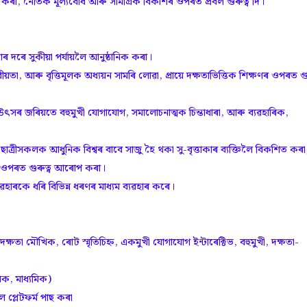
কাশ কৰা, নৈতিক মূল্যবোধ আৰু সামগ্ৰিক বিকাশৰ ওপৰত প্ৰবল গুৰুত্ব দি।
াৰ দৰে সুকীয়া পৰ্যায়লৈ আনুষ্ঠানিক কৰা।
ীয়তা, আৰু বৃত্তিমূলক অধ্যয়ন সামৰি লোৱা, প্ৰায়ে দক্ষতাভিত্তিক শিক্ষণৰ ওপৰত গুৰ
িন্ন উৎসৰ জৰিয়তে বহুমুখী যোগাযোগ, সমালোচনাত্মক চিন্তাধাৰা, আৰু ব্যৱহাৰিক,
-ছাত্ৰীসকলক আধুনিক বিশ্বৰ বাবে সাজু হৈ থকা সু-বৃত্তাকাৰ ব্যক্তিলৈ বিকশিত কৰা
ষণৰ ওপৰত গুৰুত্ব আৰোপ কৰা।
যৱহাৰকে ধৰি বিভিন্ন ধৰণৰ মাধ্যম ব্যৱহাৰ কৰে।
িক দক্ষতা মৌখিক, ৰোট স্মৃতিচিহ্ন, একমুখী যোগাযোগ ইন্টাৰেক্টিভ, বহুমুখী, দক্ষতা-
িক, মাধ্যমিক)
ল প্লেটফৰ্ম পাছ কৰা