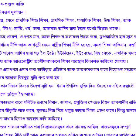
্ৰস্তুত ব্যক্তি
ৰন্তৰ মূল্যায়ন।
, যেনে প্ৰাথমিক শিশু শিক্ষা, প্ৰাথমিক শিক্ষা, মাধ্যমিক শিক্ষা, উচ্চ শিক্ষা, আৰু
্য), লিংগ, জাতি, ধৰ্ম, ভাষা, অক্ষমতা আদিৰ দ্বাৰা ইয়াৰ যথেষ্ট ভিন্নতা থাকে।
’ত আছে প্ৰৱেশ, গুণগত মান, আৰু শিক্ষণৰ ফলাফল উন্নত কৰা, ড্ৰপআউটৰ হাৰ হ্ৰাস 
যায়ৰ নীতি আৰু কাৰ্যসূচী যেনে ৰাষ্ট্ৰীয় শিক্ষা নীতি ২০২০, সমগ্ৰ শিক্ষা অভিযান, ৰস্তৰ
টি পাঢ়াও আদিৰ দ্বাৰা গঢ় লৈ উঠে। ইউনিচেফ, ইউনেস্কো, বিশ্ব বেংক, নাগৰিক সম
ট্ৰীয় আৰু আন্তঃৰাষ্ট্ৰীয় অংশীদাৰসকলে শিক্ষা ব্যৱস্থাৰ বিকাশত অৰিহণা যোগায়।
ামূলক প্ৰমাণপত্ৰ প্ৰদান কৰা অস্বীকৃত প্ৰতিষ্ঠান আৰু স্নাতকসকলৰ বাবে নিয়োগৰ সম্ভাৱন
 আধাক নিবনুৱা বুলি গণ্য কৰা হয়।
ৰ দিয়াৰ বিষয়ে উদ্বেগ সৃষ্টি হয়। ইয়াৰ উপৰিও যুক্তি দিয়া হৈছে যে এই ব্যৱস্থাটো
 সৈতে জড়িত হৈ আছে।
্ঞতাৰ বাবে পৰিচিত ফ্ৰান্সে বিমান, জাপান, প্ৰযুক্তিৰ ক্ষেত্ৰত বিশ্বৰ আগশাৰীৰ প্ৰতিষ
 বাবে স্বীকৃতি লাভ কৰে, মূলতঃ নিজ নিজ থলুৱা ভাষাত শিক্ষা গ্ৰহণ কৰে। কিন্তু ভাৰত
ান মাধ্যম হিচাপে ব্যৱহাৰ কৰি আহিছে।
ৰ শাসনৰ অধীনত পৰা বিদ্যালয়সমূহৰ বাবে দায়বদ্ধ আছিল; ৰাজ্যসমূহৰ সম্পূৰ্ণ
 শিক্ষা নীতি সৃষ্টি আৰু ৰূপায়ণৰ ওপৰত অধিকাৰক্ষেত্ৰ আছিল। ভাৰতৰ সংবিধানৰ