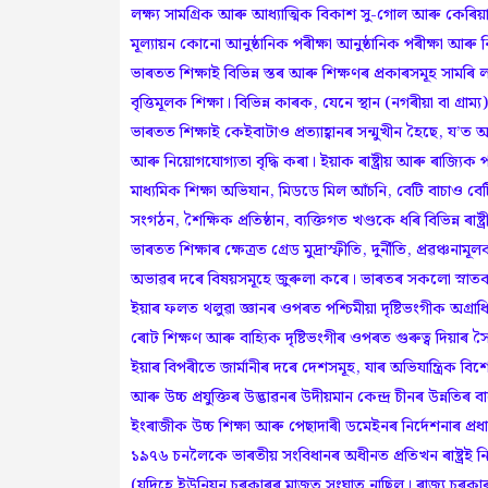
লক্ষ্য সামগ্ৰিক আৰু আধ্যাত্মিক বিকাশ সু-গোল আৰু কেৰিয়াৰ-প
মূল্যায়ন কোনো আনুষ্ঠানিক পৰীক্ষা আনুষ্ঠানিক পৰীক্ষা আৰু নি
ভাৰতত শিক্ষাই বিভিন্ন স্তৰ আৰু শিক্ষণৰ প্ৰকাৰসমূহ সামৰি লয়
বৃত্তিমূলক শিক্ষা। বিভিন্ন কাৰক, যেনে স্থান (নগৰীয়া বা গ্ৰাম
ভাৰতত শিক্ষাই কেইবাটাও প্ৰত্যাহ্বানৰ সন্মুখীন হৈছে, য
আৰু নিয়োগযোগ্যতা বৃদ্ধি কৰা। ইয়াক ৰাষ্ট্ৰীয় আৰু ৰাজ্যিক পৰ্
মাধ্যমিক শিক্ষা অভিযান, মিডডে মিল আঁচনি, বেটি বাচাও বে
সংগঠন, শৈক্ষিক প্ৰতিষ্ঠান, ব্যক্তিগত খণ্ডকে ধৰি বিভিন্ন ৰাষ্
ভাৰতত শিক্ষাৰ ক্ষেত্ৰত গ্ৰেড মুদ্ৰাস্ফীতি, দুৰ্নীতি, প্ৰৱঞ্চন
অভাৱৰ দৰে বিষয়সমূহে জুৰুলা কৰে। ভাৰতৰ সকলো স্নাতকৰ
ইয়াৰ ফলত থলুৱা জ্ঞানৰ ওপৰত পশ্চিমীয়া দৃষ্টিভংগীক অগ্ৰাধিকা
ৰোট শিক্ষণ আৰু বাহ্যিক দৃষ্টিভংগীৰ ওপৰত গুৰুত্ব দিয়াৰ
ইয়াৰ বিপৰীতে জাৰ্মানীৰ দৰে দেশসমূহ, যাৰ অভিযান্ত্ৰিক বিশেষজ
আৰু উচ্চ প্ৰযুক্তিৰ উদ্ভাৱনৰ উদীয়মান কেন্দ্ৰ চীনৰ উন্নতিৰ
ইংৰাজীক উচ্চ শিক্ষা আৰু পেছাদাৰী ডমেইনৰ নিৰ্দেশনাৰ প্ৰধ
১৯৭৬ চনলৈকে ভাৰতীয় সংবিধানৰ অধীনত প্ৰতিখন ৰাষ্ট্ৰই নিজ
(যদিহে ইউনিয়ন চৰকাৰৰ মাজত সংঘাত নাছিল। ৰাজ্য চৰকাৰৰ