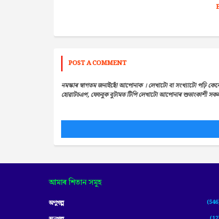
POST A COMMENT
নমস্কাৰ স্বাগতম জনাইছোঁ আপোনাক । লেখাটো বা সংখ্যাটো পঢ়ি কেন
হোৱাটচএপ, ফেচবুক বুটামত টিপি লেখাটো আপোনাৰ শুভাংকাশী সকলৰ 
আমাৰ শিতান সমূহ
(546
অণুগল্প
(12