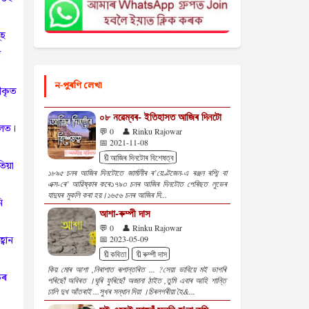
ূহ
ৰ
ন-পুৰণি লেখা
ীকৃত
০৮ নৱেম্বৰ- ইতিহাসত আজিৰ দিনটো
চলত।
💬 0
👤 Rinku Rajowar
📅 2021-11-08
🔖আজিৰ দিনটোৰ বিশেষত্ব
য়া
১৮৯৫ চনৰ আজিৰ দিনটোতে জাৰ্মানীৰ ৰ’য়েণ্টজেন-এ ৰঞ্জন ৰশ্মি বা
এক্স-ৰে’ আৱিষ্কাৰ কৰে১৭৯৩ চনৰ আজিৰ দিনটোত পেৰিছত লুভেৰ
যাদুঘৰ মুকলি কৰা হয়।১৬৫৬ চনৰ আজিৰ দি...
ি
আশা-ৰুম্পী দাস
💬 0
👤 Rinku Rajowar
্বান
📅 2023-05-09
🔖কবিতা
🔖ৰুম্পী দাস
কিয় মোৰ আশা ,নিৰাশাত ৰূপান্তৰিত ... ?সেয়া ভাবিয়ে মই ভাগৰি
তৰ
পৰিছোঁ অবিৰত ।ঘূৰি ফুৰিছোঁ অজানা ঠাইত ,তুমি এবাৰ আহি শান্তি
ঢালি দুখ আঁতৰাই ...সুখৰ সন্ধান দিয়া ।চিৰলগৰীয়া হৈ&...