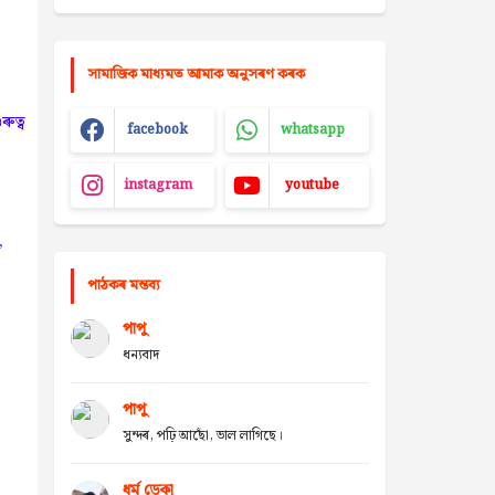
সামাজিক মাধ্যমত আমাক অনুসৰণ কৰক
ুত্ব
facebook
whatsapp
instagram
youtube
,
পাঠকৰ মন্তব্য
পাপু
ধন্যবাদ
পাপু
সুন্দৰ, পঢ়ি আছোঁ, ভাল লাগিছে।
ধৰ্ম ডেকা