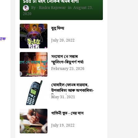
১৫৫ টা মহৎ লোকৰ অমৰ বাণী
Rinku Rajowar
August 23,
2020
বুলু ফিল্ম
 আৰু
July 20, 2022
সংযোগ নে সত্তাৰ
স্ফুলিংগ~ৰিতুপৰ্ণ শৰ্মা
February 25, 2026
মোবাইল ফোনৰ ব্যৱহাৰ,
উপকাৰিতা আৰু অপকাৰিতা-
নিজৰা বৰ্মন ডেকা
May 31, 2021
গাভিনী ভূত - দেৱ দাস
July 19, 2022