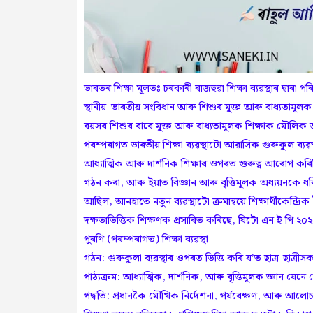
ভাৰতৰ শিক্ষা মূলতঃ চৰকাৰী ৰাজহুৱা শিক্ষা ব্যৱস্থাৰ দ্বাৰা
স্থানীয়।ভাৰতীয় সংবিধান আৰু শিশুৰ মুক্ত আৰু বাধ্যতামূ
বয়সৰ শিশুৰ বাবে মুক্ত আৰু বাধ্যতামূলক শিক্ষাক মৌলিক অ
পৰম্পৰাগত ভাৰতীয় শিক্ষা ব্যৱস্থাটো আৱাসিক গুৰুকুল ব্যৱ
আধ্যাত্মিক আৰু দাৰ্শনিক শিক্ষাৰ ওপৰত গুৰুত্ব আৰোপ কৰি
গঠন কৰা, আৰু ইয়াত বিজ্ঞান আৰু বৃত্তিমূলক অধ্যয়নকে ধৰি ব
আছিল, আনহাতে নতুন ব্যৱস্থাটো ক্ৰমান্বয়ে শিক্ষাৰ্থীকেন্দ্ৰ
দক্ষতাভিত্তিক শিক্ষণক প্ৰসাৰিত কৰিছে, যিটো এন ই পি ২০২০ৰ
পুৰণি (পৰম্পৰাগত) শিক্ষা ব্যৱস্থা
গঠন: গুৰুকুলা ব্যৱস্থাৰ ওপৰত ভিত্তি কৰি য’ত ছাত্ৰ-ছাত
পাঠ্যক্ৰম: আধ্যাত্মিক, দাৰ্শনিক, আৰু বৃত্তিমূলক জ্ঞান যেনে 
পদ্ধতি: প্ৰধানকৈ মৌখিক নিৰ্দেশনা, পৰ্যবেক্ষণ, আৰু আলোচনা