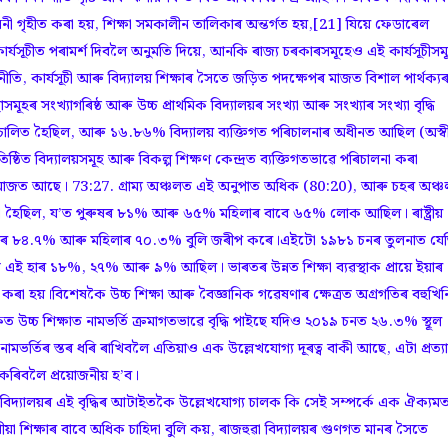
ৃহীত কৰা হয়, শিক্ষা সমকালীন তালিকাৰ অন্তৰ্গত হয়,[21] যিয়ে ফেডাৰেল
কাৰ্যসূচীত পৰামৰ্শ দিবলৈ অনুমতি দিয়ে, আনকি ৰাজ্য চৰকাৰসমূহেও এই কাৰ্যসূচীসম
ৰ নীতি, কাৰ্যসূচী আৰু বিদ্যালয় শিক্ষাৰ সৈতে জড়িত পদক্ষেপৰ মাজত বিশাল পাৰ্থক্য
স্থাসমূহৰ সংখ্যাগৰিষ্ঠ আৰু উচ্চ প্ৰাথমিক বিদ্যালয়ৰ সংখ্যা আৰু সংখ্যাৰ সংখ্যা বৃদ্ধি
ৰিচালিত হৈছিল, আৰু ১৬.৮৬% বিদ্যালয় ব্যক্তিগত পৰিচালনাৰ অধীনত আছিল (অস্ব
তিষ্ঠিত বিদ্যালয়সমূহ আৰু বিকল্প শিক্ষণ কেন্দ্ৰত ব্যক্তিগতভাৱে পৰিচালনা কৰা
শৰ মাজত আছে। 73:27. গ্ৰাম্য অঞ্চলত এই অনুপাত অধিক (80:20), আৰু চহৰ অঞ্
া হৈছিল, য’ত পুৰুষৰ ৮১% আৰু ৬৫% মহিলাৰ বাবে ৬৫% লোক আছিল। ৰাষ্ট্ৰীয়
ুষৰ ৮৪.৭% আৰু মহিলাৰ ৭০.৩% বুলি জৰীপ কৰে।এইটো ১৯৮১ চনৰ তুলনাত যেতি
াৰ ১৮%, ২৭% আৰু ৯% আছিল। ভাৰতৰ উন্নত শিক্ষা ব্যৱস্থাক প্ৰায়ে ইয়াৰ
 কৰা হয়।বিশেষকৈ উচ্চ শিক্ষা আৰু বৈজ্ঞানিক গৱেষণাৰ ক্ষেত্ৰত অগ্ৰগতিৰ বহুখিন
 দশকত উচ্চ শিক্ষাত নামভৰ্তি ক্ৰমাগতভাৱে বৃদ্ধি পাইছে যদিও ২০১৯ চনত ২৬.৩% স্থূল
মভৰ্তিৰ স্তৰ ধৰি ৰাখিবলৈ এতিয়াও এক উল্লেখযোগ্য দূৰত্ব বাকী আছে, এটা প্ৰত্যাহ
কৰিবলৈ প্ৰয়োজনীয় হ’ব।
তিগত বিদ্যালয়ৰ এই বৃদ্ধিৰ আটাইতকৈ উল্লেখযোগ্য চালক কি সেই সম্পৰ্কে এক ঐক্যম
য়া শিক্ষাৰ বাবে অধিক চাহিদা বুলি কয়, ৰাজহুৱা বিদ্যালয়ৰ গুণগত মানৰ সৈতে