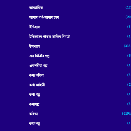
(12
আধ্যাত্মিক
(20
আমাৰ গাওঁ আমাৰ চহৰ
(3
ইতিহাস
(1
ইতিহাসৰ পাতত আজিৰ দিনটো
(333
উপন্যাস
(6
এক মিনিটৰ গল্প
(1
একশৰীয়া গল্প
(3
কথা কবিতা
(2
কথা কাহিনী
(1
কথা গল্প
(3
কথাগল্প
(6194
কবিতা
(1
কাব্যগল্প