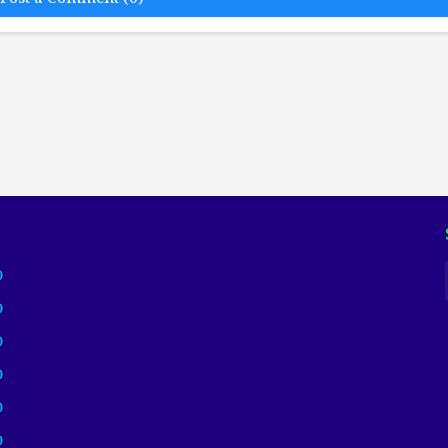
)
)
)
)
)
)