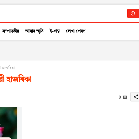
সম্পাদকীয়
আমাৰ স্মৃতি
ই-গ্ৰন্থ
লেখা প্ৰেৰণ
ী হাজৰিকা
ৱী হাজৰিকা
0
share