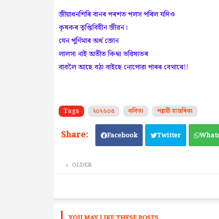
জীয়াধনশিৰি বানৰ পৰশত পলস পৰিল যদিও
কৃষকৰ তৃপ্তিবিহীন জীৱন।
যেন পূৰ্ণিমাৰ অৰ্ধ জোন
লালসা নাই অতীত কিম্বা ভৱিষ্যতৰ
বাবলৈ আছে বঠা বাইছে নোপোৱা পাৰৰ বেথাৰে!!
Tags
২০২৬০৫
কবিতা
পল্লৱী হাজৰিকা
Facebook
Twitter
What
OLDER
YOU MAY LIKE THESE POSTS