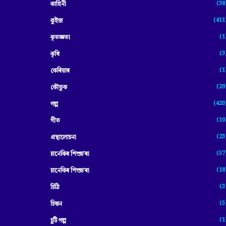
(38
কাহিনী
(411
কুইজ
(1
কৃতজ্ঞতা
(3
কৃষি
(1
কেৰিয়াৰ
(29
কৌতুক
(420
গল্প
(10
গীত
(23
গ্ৰন্থালোচনা
(57
চানেকিৰ শিশুচ'ৰা
(18
চানেকিৰ শিশুচ’ৰা
(3
চিঠি
(5
চিন্তন
(1
চুটি গল্প