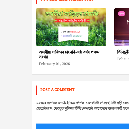
অসমীয়া সাহিত্যৰ চানেকি-ষষ্ঠ বৰ্ষৰ পঞ্চম
তিনিচুক
সংখ্যা
Februa
February 01, 2026
POST A COMMENT
নমস্কাৰ স্বাগতম জনাইছোঁ আপোনাক । লেখাটো বা সংখ্যাটো পঢ়ি কেন
হোৱাটচএপ, ফেচবুক বুটামত টিপি লেখাটো আপোনাৰ শুভাংকাশী সকলৰ 