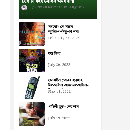
১৫৫ টা মহৎ লোকৰ অমৰ বাণী
Rinku Rajowar
August 23,
2020
সংযোগ নে সত্তাৰ
স্ফুলিংগ~ৰিতুপৰ্ণ শৰ্মা
February 25, 2026
বুলু ফিল্ম
July 20, 2022
মোবাইল ফোনৰ ব্যৱহাৰ,
উপকাৰিতা আৰু অপকাৰিতা-
নিজৰা বৰ্মন ডেকা
May 31, 2021
গাভিনী ভূত - দেৱ দাস
July 19, 2022