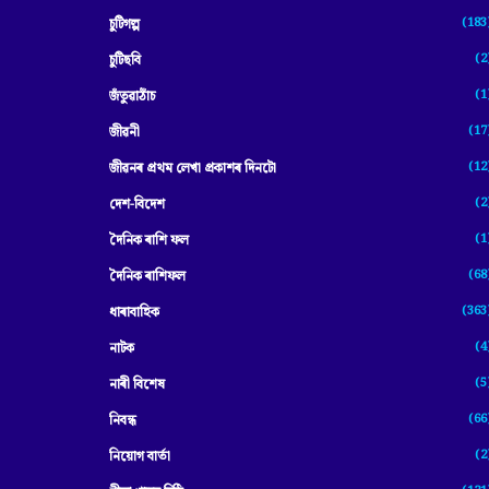
(183
চুটিগল্প
(2
চুটিছবি
(1
জঁতুৱাঠাঁচ
(17
জীৱনী
(12
জীৱনৰ প্ৰথম লেখা প্ৰকাশৰ দিনটো
(2
দেশ-বিদেশ
(1
দৈনিক ৰাশি ফল
(68
দৈনিক ৰাশিফল
(363
ধাৰাবাহিক
(4
নাটক
(5
নাৰী বিশেষ
(66
নিবন্ধ
(2
নিয়োগ বাৰ্তা