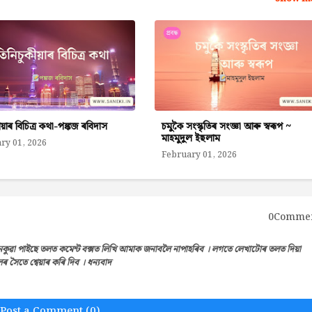
ীয়াৰ বিচিত্ৰ কথা-পঙ্কজ ৰবিদাস
চমুকৈ সংস্কৃতিৰ সংজ্ঞা আৰু স্বৰূপ ~
মাহমুদুল ইছলাম
ry 01, 2026
February 01, 2026
0Comme
েকুৱা পাইছে তলত কমেন্ট বক্সত লিখি আমাক জনাবলৈ নাপাহৰিব । লগতে লেখাটোৰ তলত দিয়া
সৈতে শ্বেয়াৰ কৰি দিব । ধন্যবাদ
Post a Comment (0)