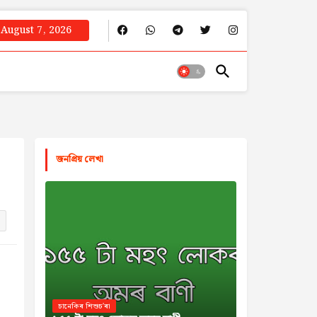
August 7, 2026
জনপ্রিয় লেখা
চানেকিৰ শিশুচ'ৰা