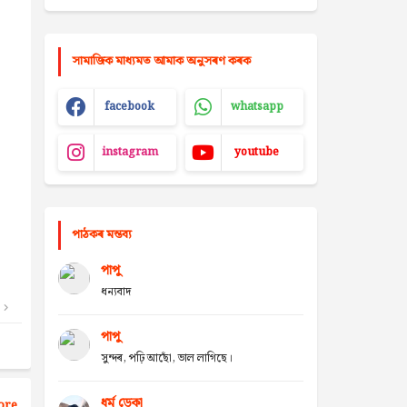
সামাজিক মাধ্যমত আমাক অনুসৰণ কৰক
facebook
whatsapp
instagram
youtube
পাঠকৰ মন্তব্য
পাপু
ধন্যবাদ
পাপু
সুন্দৰ, পঢ়ি আছোঁ, ভাল লাগিছে।
ধৰ্ম ডেকা
ore