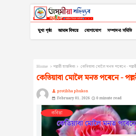
মুখ্য পৃষ্ঠা
আমাৰ বিষয়ে
যোগাযোগ
সম্পাদনা সমিতি
Home
পল্লৱী হাজৰিকা
কেতিয়াবা মোলৈ মনত পৰেনে - পল্লৱ
কেতিয়াবা মোলৈ মনত পৰেনে - পল্ল
protibha phukon
person
February 01, 2026
0 minute read