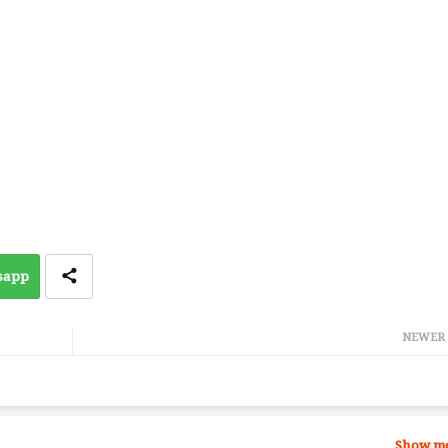
sapp
NEWER
Show m