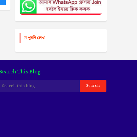
ন-পুৰণি লেখা
Search This Blog