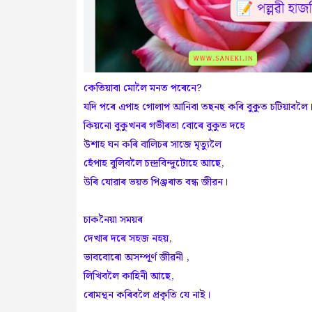
কেতিয়াবা মোলৈ মনত পৰেনে?
যদি পৰে এপাহ গোলাপ আনিবা তছনছ কৰি বুকুত চটিয়াবলৈ
কিয়নো বুকুখনৰ গভীৰতা বোৰে বুকুত দহে
উশাহ ঘন কৰি বালিচৰ সাজে মৃত্যুলৈ
হেঁপাহ বুলিবলৈ চন্দ্ৰবিন্দুটোহে আছে,
উৰি যোৱাৰ ভয়ত পিঞ্জৰাত বন্ধ জীৱন।
চাকনৈয়া সময়ৰ
দেখাৰ দৰে সহজ নহয়,
ভাববোৰো অসম্পূৰ্ণ জীৱনী ,
লিখিবলৈ কাহিনী আছে,
ৰোমন্থন কৰিবলৈ প্ৰকৃতি যে নাই।