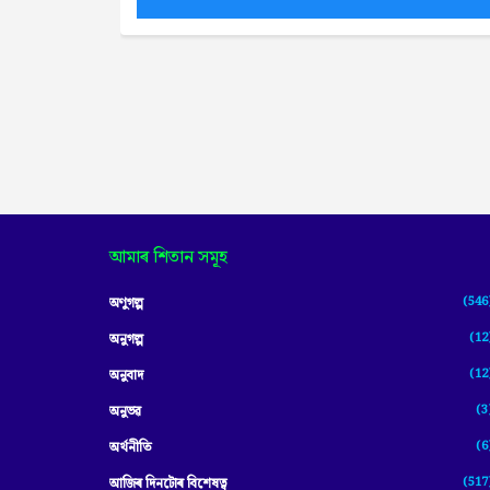
আমাৰ শিতান সমূহ
(546
অণুগল্প
(12
অনুগল্প
(12
অনুবাদ
(3
অনুভৱ
(6
অৰ্থনীতি
(517
আজিৰ দিনটোৰ বিশেষত্ব