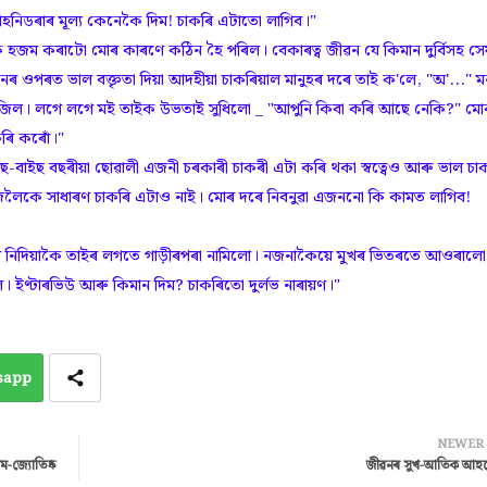
াঁহনিডৰাৰ মূল্য কেনেকৈ দিম! চাকৰি এটাতো লাগিব।"
 কৰাটো মোৰ কাৰণে কঠিন হৈ পৰিল। বেকাৰত্ব জীৱন যে কিমান দুৰ্বিসহ সে
ৰখনৰ ওপৰত ভাল বক্তৃতা দিয়া আদহীয়া চাকৰিয়াল মানুহৰ দৰে তাই ক'লে, "অ'..." 
পজিল। লগে লগে মই তাইক উভতাই সুধিলো _ "আপুনি কিবা কৰি আছে নেকি?" ম
ৰি কৰোঁ।"
 বছৰীয়া ছোৱালী এজনী চৰকাৰী চাকৰী এটা কৰি থকা স্বত্বেও আৰু ভাল চা
জিলৈকে সাধাৰণ চাকৰি এটাও নাই। মোৰ দৰে নিবনুৱা এজননো কি কামত লাগিব!
িদিয়াকৈ তাইৰ লগতে গাড়ীৰপৰা নামিলো। নজনাকৈয়ে মুখৰ ভিতৰতে আওৰালো
 ইণ্টাৰভিউ আৰু কিমান দিম? চাকৰিতো দুৰ্লভ নাৰায়ণ।"
sapp
NEWER
লম-জ্যোতিষ্ক
জীৱনৰ সুখ-আতিক আহ