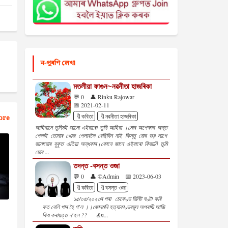
ন-পুৰণি লেখা
মতলীয়া ফাগুন~নৱনীতা হাজৰিকা
💬 0
👤 Rinku Rajowar
📅 2021-02-11
🔖কবিতা
🔖নৱনীতা হাজৰিকা
ore
আহিবানে তুমিমই জানো এইবাৰো তুমি আহিবা ।মোৰ অপেক্ষাৰ অন্ত
পেলাই তোমাৰ খোজ পেলাবলৈ বেছিদিন নাই কিন্তু মোৰ ভয় লাগে
জানামোৰ বুকুত এতিয়া অন্ধকাৰ।কোনে জানে এইবাৰো কিজানি তুমি
মোৰ ...
তদন্ত -বসন্ত ওজা
💬 0
👤 ©Admin
📅 2023-06-03
🔖কবিতা
🔖বসন্ত ওজা
১৫/০৫/২০২৩ৰ পৰা চেকেণ্ড মিনিট ঘণ্টা কৰি
কত বেলি পাৰ হৈ গ'ল ।।জোনমনি হত্যাকাণ্ডৰমূল অপৰাধী আজি
কিয় কৰায়ত্ত ন'হল ?? &n...