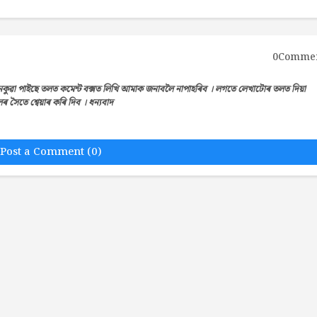
0Comme
েকুৱা পাইছে তলত কমেন্ট বক্সত লিখি আমাক জনাবলৈ নাপাহৰিব । লগতে লেখাটোৰ তলত দিয়া
সৈতে শ্বেয়াৰ কৰি দিব । ধন্যবাদ
Post a Comment (0)