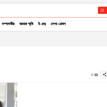
সম্পাদকীয়
আমাৰ স্মৃতি
ই-গ্ৰন্থ
লেখা প্ৰেৰণ
0
share