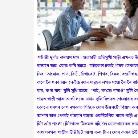
মই শ্ৰী দুৰ্লভ নাৰায়ণ দাস। গুৱাহাটী অভিমুখী গাড়ী এখনত
ৰাস্তাৰে অহা-যোৱা কৰি আছে। চাইকেল চলাই গাঁৱৰ ডেকাব
ভিৰ। তামোল, পাণ, বিড়ী, চিগাৰেট, শিখৰ, বিমল, ৰজনীগন্ধ
বাবে ৰৈ থকা আন কেইজনমান মানুহৰ লগত ময়ো ৰৈ ৰৈ ৰাতিপু
যাব, ক'ত যাব" বুলি সুধি আছে। "নাই, ক'তো নাযাওঁ" বুলি
পাছত গাড়ী আৰু আগলৈকে নাযায় বুলি বিপদত পেলোৱাৰ ব
কোনো ধৰণৰ বেগ নথকাত সিহঁতে মোৰ উত্তৰটো বিশ্বাস কৰা
আশাৰ অন্ত পেলাই নটামান বজাত ওৱাৰিছপিয়া নামৰ গাড়ী এখ
চিট এটা পালোঁ। চিটখনত ঠিকমত বহি লৈ নেদেখাজনক ধন্যবা
অঞ্চলৰপৰা গাড়ীত উঠি চিট আশা কৰা টান। মোৰ কাষৰ 