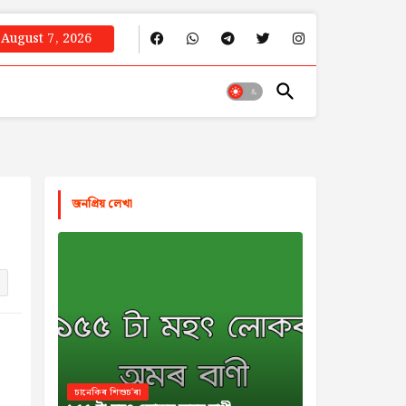
August 7, 2026
জনপ্রিয় লেখা
চানেকিৰ শিশুচ'ৰা