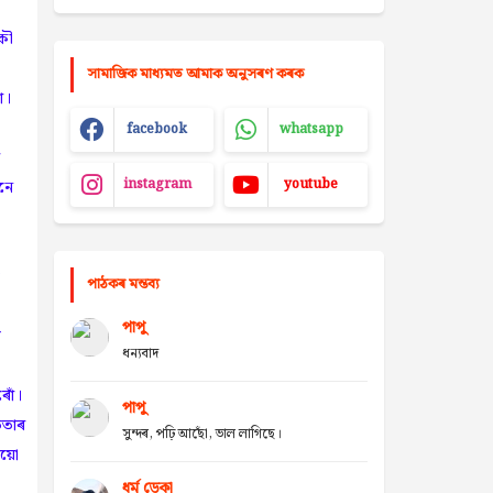
কৌ
সামাজিক মাধ্যমত আমাক অনুসৰণ কৰক
ঁ।
facebook
whatsapp
instagram
youtube
নে
পাঠকৰ মন্তব্য
পাপু
ত
ধন্যবাদ
ৰোঁ।
পাপু
িতাৰ
সুন্দৰ, পঢ়ি আছোঁ, ভাল লাগিছে।
ময়ো
ধৰ্ম ডেকা