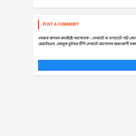
POST A COMMENT
নমস্কাৰ স্বাগতম জনাইছোঁ আপোনাক । লেখাটো বা সংখ্যাটো পঢ়ি কেন
হোৱাটচএপ, ফেচবুক বুটামত টিপি লেখাটো আপোনাৰ শুভাংকাশী সকলৰ 