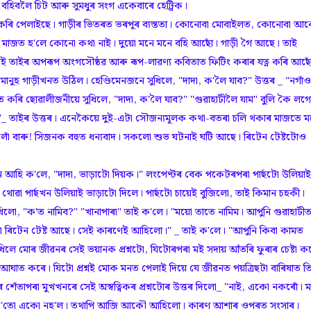
তা, বহিবলৈ চিট আৰু সুমধুৰ সংগ একেবাৰে হেট্ৰিক।
েলাইছে। গাড়ীৰ ভিতৰত ভৰপূৰ ব্যস্ততা। কোনোবা মোবাইলত, কোনোবা আ
মাজত হ'লে কোনো কথা নাই। দুয়ো মনে মনে বহি আছোঁ। গাড়ী গৈ আছে। তাই
তাইৰ অপৰূপ অংগসৌষ্ঠৱ আৰু ৰূপ-লাৱণ্য কবিতাত ফিটিং কৰাৰ যত্ন কৰি আছো
ুহ গাড়ীখনত উঠিল। হেণ্ডিমেনজনে সুধিলে, "দাদা, ক'লৈ যাব?" উত্তৰ _ "নগাঁও
 কৰি ছোৱালীজনীয়ে সুধিলে, "দাদা, ক'লৈ যাব?" "গুৱাহাটীলৈ যাম" বুলি কৈ লগে
"_ তাইৰ উত্তৰ। এনেকৈয়ে দুই-এটা সৌজন্যমূলক কথা-বতৰা চলি থকাৰ মাজতে ম
িলোঁ বাৰু! সিজনক বহুত ধন্যবাদ। সকলো শুভ ঘটনাই ঘটি আছে। ৰিটেন টেষ্টটোও
লে, "দাদা, ভাড়াটো দিয়ক।" লংপেণ্টৰ বেক পকেটৰপৰা পাৰ্ছটো উলিয়াই
ৱা পাৰ্ছখন উলিয়াই ভাড়াটো দিলে। পাৰ্ছটো চায়েই বুজিলো, তাই কিমান চহকী।
লো, "ক'ত নামিব?" "খানাপাৰা" তাই ক'লে। "ময়ো তাতে নামিম। আপুনি গুৱাহাটী
টা ৰিটেন টেষ্ট আছে। সেই কাৰণেই আহিলো।" _ তাই ক'লে। "আপুনি কিবা কামত
লে মোৰ জীৱনৰ সেই ভয়ানক প্ৰশ্নটো, যিটোৰপৰা মই সদায় আঁতৰি ফুৰাৰ চেষ্টা ক
 আঘাত কৰে। যিটো প্ৰশ্নই মোক মনত পেলাই দিয়ে যে জীৱনত পয়ত্ৰিছটা বাৰিষাত ত
েঁতাপৰা মুখখনৰে সেই অস্বত্বিকৰ প্ৰশ্নটোৰ উত্তৰ দিলো_ "নাই, একো নকৰোঁ। 
লো। ক'তো একো নহ'ল। তথাপি আজি আকৌ আহিলো। কাৰণ আশাৰ ওপৰত সংসাৰ।