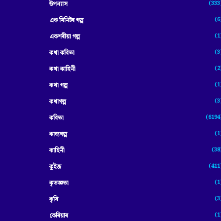
(333
উপন্যাস
(6
এক মিনিটৰ গল্প
(1
একশৰীয়া গল্প
(3
কথা কবিতা
(2
কথা কাহিনী
(1
কথা গল্প
(3
কথাগল্প
(6194
কবিতা
(1
কাব্যগল্প
(38
কাহিনী
(411
কুইজ
(1
কৃতজ্ঞতা
(3
কৃষি
(1
কেৰিয়াৰ