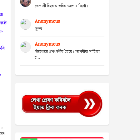
ভোগালী বিহুৰ আন্তৰিক ওলগ যাচিলোঁ।
য়া
Anonymous
মনটো
সুন্দৰ
োক
Anonymous
কৰি
সঁচাকৈয়ে প্ৰশংসনীয় হৈছে। "অসমীয়া সাহিত্য
চ...
,
মেদ