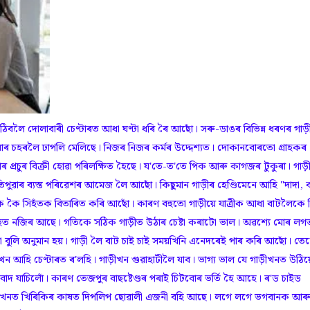
 উঠিবলৈ দোলাবাৰী চেণ্টাৰত আধা ঘণ্টা ধৰি ৰৈ আছোঁ। সৰু-ডাঙৰ বিভিন্ন ধৰণৰ গাড়
োৰ চহৰলৈ ঢাপলি মেলিছে। নিজৰ নিজৰ কৰ্মৰ উদ্দেশ্যত। দোকানবোৰতো গ্ৰাহকৰ
াৰ প্ৰচুৰ বিক্ৰী হোৱা পৰিলক্ষিত হৈছে। য'তে-ত'তে পিক আৰু কাগজৰ টুকুৰা। গাড়
ৱাৰ ব্যস্ত পৰিৱেশৰ আমেজ লৈ আছোঁ। কিছুমান গাড়ীৰ হেণ্ডিমেনে আহি "দাদা, 
 কৈ কৈ সিহঁতক বিতাৰিত কৰি আছোঁ। কাৰণ বহুতো গাড়ীয়ে যাত্ৰীক আধা বাটলৈকে 
হুত নজিৰ আছে। গতিকে সঠিক গাড়ীত উঠাৰ চেষ্টা কৰাটো ভাল। অৱশ্যে মোৰ লগ
 বুলি অনুমান হয়। গাড়ী লৈ বাট চাই চাই সময়খিনি এনেদৰেই পাৰ কৰি আছোঁ। তে
ন আহি চেণ্টাৰত ৰ'লহি। গাড়ীখন গুৱাহাটীলৈ যাব। ভাগ্য ভাল যে গাড়ীখনত উঠিয়
দ যাচিলোঁ। কাৰণ তেজপুৰ বাছষ্টেণ্ডৰ পৰাই চিটবোৰ ভৰ্তি হৈ আহে। ৰ'ড চাইড
চিটখনত খিৰিকিৰ কাষত দিপলিপ ছোৱালী এজনী বহি আছে। লগে লগে ভগবানক আৰ