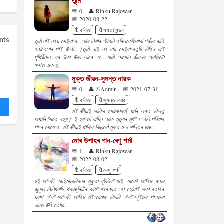
তুমি
💬 0
👤 Rinku Rajowar
📅 2020-08-22
🔖কবিতা
🔖মমতা মন্ডল
nts
তুমি নাই নহয় সেইবাবে...মোৰ নিশাৰ টোপনি হৰিলকেতিয়াবা গভীৰ ৰাতি
হঠাতেসাৰ পাই উঠো...।তুমি নাই নহ বায় সেইবাবেতুমি বিহিন এই
পৃথিৱীখন...বৰ উকা উকা লাগে অ'...আমি দেখোন জীৱনৰ প্ৰতিটো
ক্ষণত এক হ...
মুক্ত জীৱন-সুমন্ত নায়ক
💬 0
👤 ©Admin
📅 2021-07-31
🔖কবিতা
🔖সুমন্ত নায়ক
মই জীয়াই থাকিব খোজোকর্ম, ধৰ্মৰ লগত কিন্তু
অধর্মৰ সৈতে নহয়। ই হয়তো এদিন মোক মৃত্যুৰ মুখলৈ ঠেলি পঠিয়াব
পাৰে সেয়েহে মই জীয়াই থাকিব বিছাৰোঁ মুক্ত মনে শান্তিৰ মাজ...
মোৰ উশাহৰ গান-ৰেণু শৰ্মা
💬 1
👤 Rinku Rajowar
📅 2022-08-02
🔖কবিতা
🔖ৰেণু শৰ্মা
মই আকৌ আহিমদুবৰিবনৰ মুকুতা বুটলিবলৈমই আকৌ আহিম ৰ'দৰ
জুনুকা পিন্ধিনাচি থকাজুৰিটিৰ কাষলৈঅৰণ্যত হো হোৱাই থকা বতাহৰ
ঘ্ৰাণ ল'বলৈআকৌ আহিম মইতোমাক বিচাৰি ল'বলৈলুইতৰ পালতৰা
নাৱত উঠি তোমা...