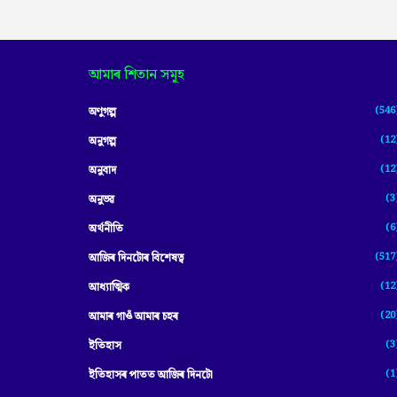
আমাৰ শিতান সমূহ
(546
অণুগল্প
(12
অনুগল্প
(12
অনুবাদ
(3
অনুভৱ
(6
অৰ্থনীতি
(517
আজিৰ দিনটোৰ বিশেষত্ব
(12
আধ্যাত্মিক
(20
আমাৰ গাওঁ আমাৰ চহৰ
(3
ইতিহাস
(1
ইতিহাসৰ পাতত আজিৰ দিনটো