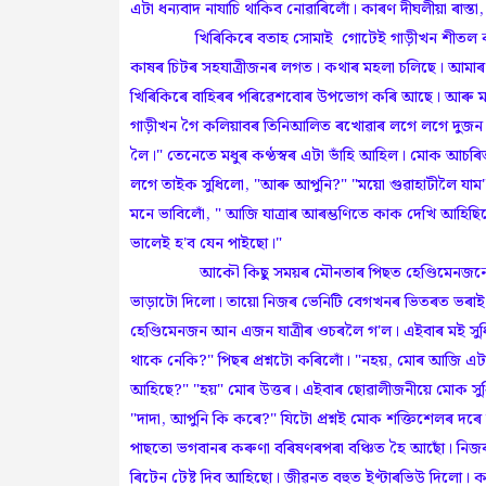
এটা ধন্যবাদ নাযাচি থাকিব নোৱাৰিলোঁ। কাৰণ দীঘলীয়া ৰাস্
খিৰিকিৰে বতাহ সোমাই গোটেই গাড়ীখন শীতল কৰি প
কাষৰ চিটৰ সহযাত্ৰীজনৰ লগত। কথাৰ মহলা চলিছে। আমাৰ 
খিৰিকিৰে বাহিৰৰ পৰিৱেশবোৰ উপভোগ কৰি আছে। আৰু মই 
গাড়ীখন গৈ কলিয়াবৰ তিনিআলিত ৰখোৱাৰ লগে লগে দুজন মান
লৈ।" তেনেতে মধুৰ কণ্ঠস্বৰ এটা ভাঁহি আহিল। মোক আচৰিত
লগে তাইক সুধিলো, "আৰু আপুনি?" "ময়ো গুৱাহাটীলৈ যাম
মনে ভাবিলোঁ, " আজি যাত্ৰাৰ আৰম্ভণিতে কাক দেখি আহিছ
ভালেই হ'ব যেন পাইছো।"
আকৌ কিছু সময়ৰ মৌনতাৰ পিছত হেণ্ডিমেনজনে আহি ক'
ভাড়াটো দিলো। তায়ো নিজৰ ভেনিটি বেগখনৰ ভিতৰত ভৰাই থো
হেণ্ডিমেনজন আন এজন যাত্ৰীৰ ওচৰলৈ গ'ল। এইবাৰ মই সুধি
থাকে নেকি?" পিছৰ প্ৰশ্নটো কৰিলোঁ। "নহয়, মোৰ আজি এ
আহিছে?" "হয়" মোৰ উত্তৰ। এইবাৰ ছোৱালীজনীয়ে মোক সুধি
"দাদা, আপুনি কি কৰে?" যিটো প্ৰশ্নই মোক শক্তিশেলৰ দৰে
পাছতো ভগবানৰ কৰুণা বৰিষণৰপৰা বঞ্চিত হৈ আছোঁ। নিজৰ শ
ৰিটেন টেষ্ট দিব আহিছো। জীৱনত বহুত ইণ্টাৰভিউ দি