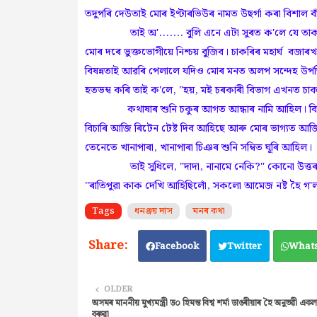
তদুপৰি দেউতাই মোৰ ইণ্টাৰভিউৰ নামত উছৰ্গা কৰা বিশাল ব
তাই অ'....... বুলি এনে এটা সুৰত ক'লে যে তাক হজম
মোৰ দৰে ভুক্তভোগীয়ে নিশ্চয় বুজিব। চাকৰিৰ মহাৰ্ঘ বজা
বিষন্নতাই আৱৰি পেলালে যদিও মোৰ মনত অলপ সন্দেহ উ
হতভম্ব কৰি তাই ক'লে, "হয়, মই চৰকাৰী বিভাগ এখনত চাক
কথাষাৰ শুনি চকুৰ আগত আন্ধাৰ নামি আহিল। বিছ-বাইছ
বিচাৰি আজি ৰিটেন টেষ্ট দিব আহিছে আৰু মোৰ ভাগ্যত আ
তেনেতে খানাপাৰা, খানাপাৰা চিঞৰ শুনি সম্বিত ঘূৰি আহিল।
তাই সুধিলে, "দাদা, নানামে নেকি?" কোনো উত্তৰ ন
"ৰাতিপুৱা কাক দেখি আহিছিলোঁ, সকলো আমেজ নষ্ট হৈ গ'ল।
Tags
ধনঞ্জয় দাস
মনৰ কথা
Facebook
Twitter
What
OLDER
অসমৰ মাননীয় মুখ্যমন্ত্রী ড০ হিমন্ত বিশ্ব শৰ্মা ডাঙৰীয়াৰ হৈ অনুভৱী এক
বৰুৱা