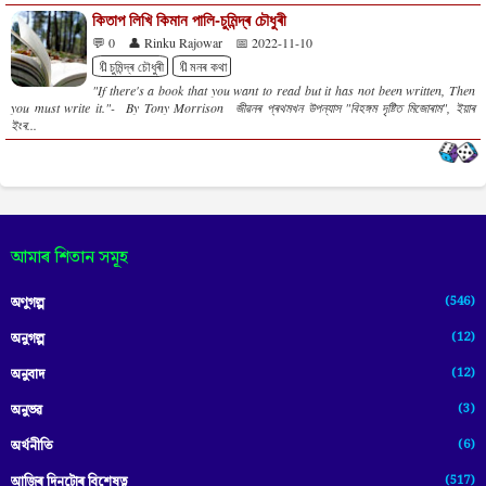
কিতাপ লিখি কিমান পালি-চুমিন্দ্ৰ চৌধুৰী
💬 0
👤 Rinku Rajowar
📅 2022-11-10
🔖চুমিন্দ্ৰ চৌধুৰী
🔖মনৰ কথা
"If there's a book that you want to read but it has not been written, Then
you must write it."- By Tony Morrison জীৱনৰ প্ৰথমখন উপন্যাস "বিহঙ্গম দৃষ্টিত মিজোৰাম", ইয়াৰ
ইংৰ...
আমাৰ শিতান সমূহ
(546)
অণুগল্প
(12)
অনুগল্প
(12)
অনুবাদ
(3)
অনুভৱ
(6)
অৰ্থনীতি
(517)
আজিৰ দিনটোৰ বিশেষত্ব