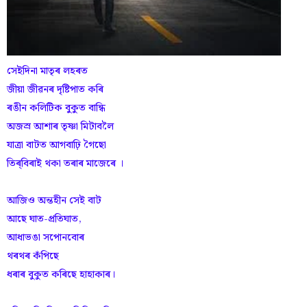
সেইদিনা মাতৃৰ লহৰত
জীয়া জীৱনৰ দৃষ্টিপাত কৰি
ৰঙীন কলিটিক বুকুত বান্ধি
অজস্ৰ আশাৰ তৃষ্ণা মিটাবলৈ
যাত্ৰা বাটত আগবাঢ়ি গৈছো
তিৰ্‌বিৰাই থকা তৰাৰ মাজেৰে ।
আজিও অন্তহীন সেই বাট
আছে ঘাত-প্ৰতিঘাত,
আধাভঙা সপোনবোৰ
থৰথৰ কঁপিছে
ধৰাৰ বুকুত কৰিছে হাহাকাৰ।