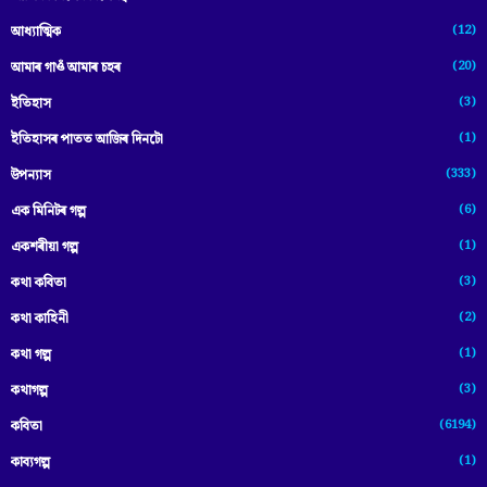
(12)
আধ্যাত্মিক
(20)
আমাৰ গাওঁ আমাৰ চহৰ
(3)
ইতিহাস
(1)
ইতিহাসৰ পাতত আজিৰ দিনটো
(333)
উপন্যাস
(6)
এক মিনিটৰ গল্প
(1)
একশৰীয়া গল্প
(3)
কথা কবিতা
(2)
কথা কাহিনী
(1)
কথা গল্প
(3)
কথাগল্প
(6194)
কবিতা
(1)
কাব্যগল্প