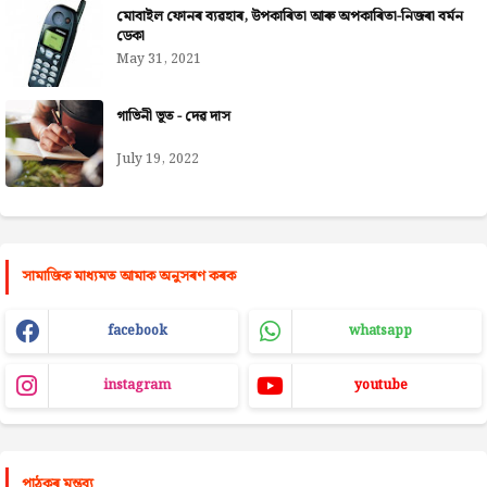
মোবাইল ফোনৰ ব্যৱহাৰ, উপকাৰিতা আৰু অপকাৰিতা-নিজৰা বৰ্মন
ডেকা
May 31, 2021
গাভিনী ভূত - দেৱ দাস
July 19, 2022
সামাজিক মাধ্যমত আমাক অনুসৰণ কৰক
facebook
whatsapp
instagram
youtube
পাঠকৰ মন্তব্য