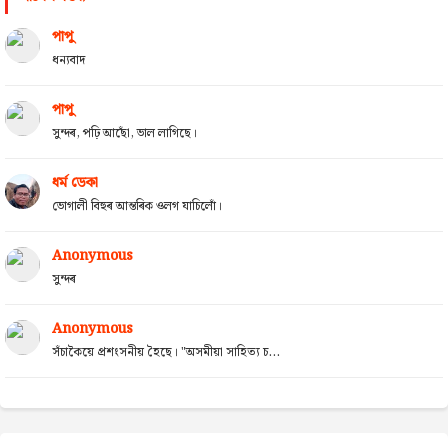
পাপু
ধন্যবাদ
পাপু
সুন্দৰ, পঢ়ি আছোঁ, ভাল লাগিছে।
ধৰ্ম ডেকা
ভোগালী বিহুৰ আন্তৰিক ওলগ যাচিলোঁ।
Anonymous
সুন্দৰ
Anonymous
সঁচাকৈয়ে প্ৰশংসনীয় হৈছে। "অসমীয়া সাহিত্য চ...