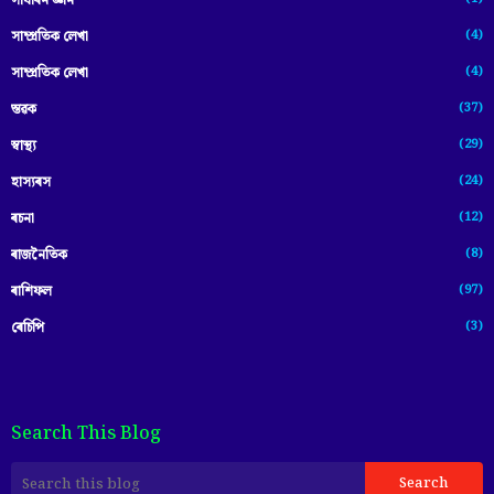
সাধাৰন জ্ঞান
(4)
সাম্প্রতিক লেখা
(4)
সাম্প্ৰতিক লেখা
(37)
স্তৱক
(29)
স্বাস্থ্য
(24)
হাস্যৰস
(12)
ৰচনা
(8)
ৰাজনৈতিক
(97)
ৰাশিফল
(3)
ৰেচিপি
Search This Blog