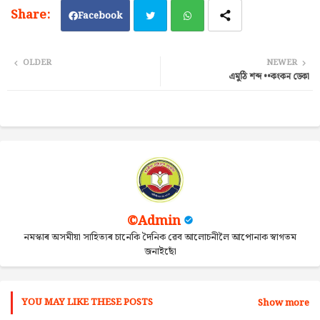
Facebook
Twi
Wh
OLDER
NEWER
এমুঠি শব্দ ••কংকন ডেকা
tter
ats
ap
p
©Admin
নমস্কাৰ অসমীয়া সাহিত্যৰ চানেকি দৈনিক ৱেব আলোচনীলৈ আপোনাক স্বাগতম
জনাইছোঁ
YOU MAY LIKE THESE POSTS
Show more