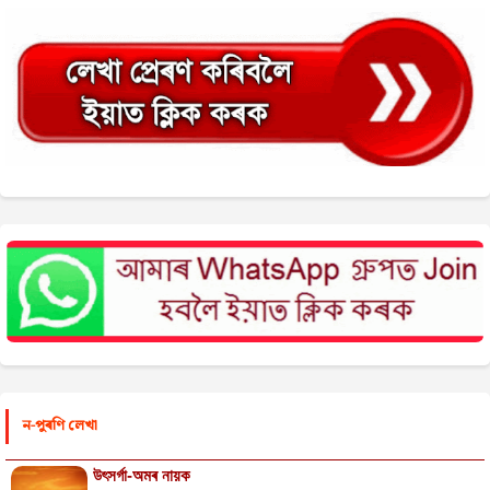
ন-পুৰণি লেখা
উৎসৰ্গা-অমৰ নায়ক