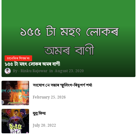
চানেকিৰ শিশুচ'ৰা
১৫৫ টা মহৎ লোকৰ অমৰ বাণী
Rinku Rajowar
August 23, 2020
সংযোগ নে সত্তাৰ স্ফুলিংগ~ৰিতুপৰ্ণ শৰ্মা
February 25, 2026
বুলু ফিল্ম
July 20, 2022