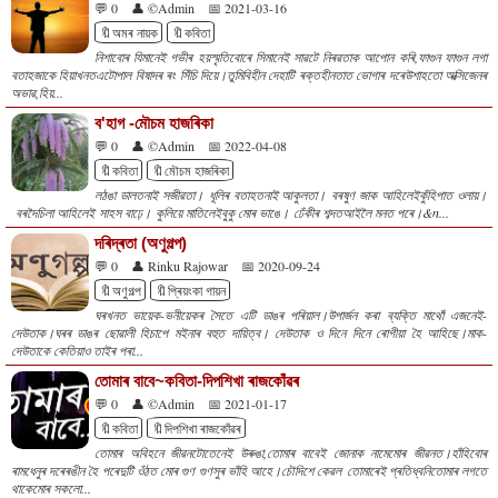
💬 0
👤 ©Admin
📅 2021-03-16
🔖অমৰ নায়ক
🔖কবিতা
নিশাবোৰ যিমানেই গভীৰ হয়স্মৃতিবোৰে সিমানেই সাৱটে নিৰৱতাক আপোন কৰি,ফাগুন ফাগুন লগা
বতাহজাকে হিয়াখনতএটোপাল বিষাদৰ ৰং সিঁচি দিয়ে।তুমিবিহীন দেহাটি ৰক্তহীনতাত ভোগাৰ দৰেউশাহতো অক্সিজেনৰ
অভাৱ,হিয়...
ব'হাগ -মৌচম হাজৰিকা
💬 0
👤 ©Admin
📅 2022-04-08
🔖কবিতা
🔖মৌচম হাজৰিকা
লঠঙা ডালতনাই সজীৱতা। ধূলিৰ বতাহতনাই আকুলতা। বৰষুণ জাক আহিলেইকুঁহিপাত ওলায়।
বৰদৈচিলা আহিলেই সাহস বাঢ়ে। কুলিয়ে মাতিলেইবুকু মোৰ ভাঙে। ঢেঁকীৰ শব্দতআইলৈ মনত পৰে।&n...
দৰিদ্ৰতা (অণুগল্প)
💬 0
👤 Rinku Rajowar
📅 2020-09-24
🔖অণুগল্প
🔖প্ৰিয়ংকা গায়ন
ঘৰখনত ভায়েক-ভনীয়েকৰ সৈতে এটি ডাঙৰ পৰিয়াল।উপাৰ্জন কৰা ব্যক্তি মাথোঁ এজনেই-
দেউতাক।ঘৰৰ ডাঙৰ ছোৱালী হিচাপে মইনাৰ বহুত দায়িত্ব। দেউতাক ও দিনে দিনে ৰোগীয়া হৈ আহিছে।মাক-
দেউতাকে কেতিয়াও তাইৰ পৰা...
তোমাৰ বাবে~কবিতা-দিপশিখা ৰাজকোঁৱৰ
💬 0
👤 ©Admin
📅 2021-01-17
🔖কবিতা
🔖দিপশিখা ৰাজকোঁৱৰ
তোমাৰ অবিহনে জীৱনটোতেনেই উৰুঙা,তোমাৰ বাবেই জোনাক নামেমোৰ জীৱনত।হাঁহিবোৰ
ৰামধেনুৰ দৰেৰঙীন হৈ পৰেদুটি ওঁঠত মোৰ গুণ গুণসুৰ ভাঁহি আহে।চৌদিশে কেৱল তোমাৰেই প্ৰতিধ্বনিতোমাৰ লগতে
থাকেমোৰ সকলো...