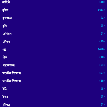
(38)
কাহিনী
(411)
কুইজ
(1)
কৃতজ্ঞতা
(3)
কৃষি
(1)
কেৰিয়াৰ
(29)
কৌতুক
(420)
গল্প
(10)
গীত
(23)
গ্ৰন্থালোচনা
(57)
চানেকিৰ শিশুচ'ৰা
(18)
চানেকিৰ শিশুচ’ৰা
(3)
চিঠি
(5)
চিন্তন
(1)
চুটি গল্প