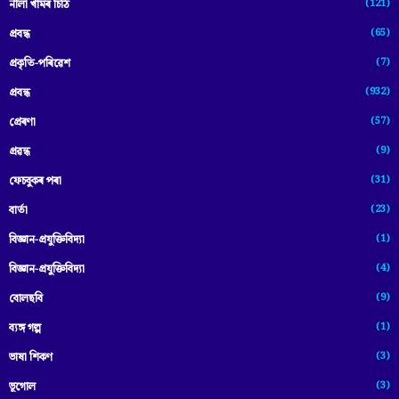
(121)
নীলা খামৰ চিঠি
(65)
প্রবন্ধ
(7)
প্ৰকৃতি-পৰিৱেশ
(932)
প্ৰবন্ধ
(57)
প্ৰেৰণা
(9)
প্ৰৱন্ধ
(31)
ফেচবুকৰ পৰা
(23)
বাৰ্তা
(1)
বিজ্ঞান-প্রযুক্তিবিদ্যা
(4)
বিজ্ঞান-প্ৰযুক্তিবিদ্যা
(9)
বোলছবি
(1)
ব্যঙ্গ গল্প
(3)
ভাষা শিকণ
(3)
ভূগোল