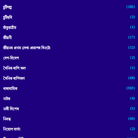
(183)
চুটিগল্প
(2)
চুটিছবি
(1)
জঁতুৱাঠাঁচ
(17)
জীৱনী
(12)
জীৱনৰ প্ৰথম লেখা প্ৰকাশৰ দিনটো
(2)
দেশ-বিদেশ
(1)
দৈনিক ৰাশি ফল
(68)
দৈনিক ৰাশিফল
(363)
ধাৰাবাহিক
(4)
নাটক
(5)
নাৰী বিশেষ
(66)
নিবন্ধ
(2)
নিয়োগ বাৰ্তা