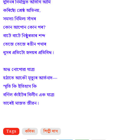
দুদিনৰ নিমন্ত্ৰিত অতিথি আমি
কৰিছোঁ শ্ৰেষ্ঠ অভিনয়,
সমস্যা নিমিলা সাঁথৰ
কোন আপোন কোন পৰ?
বাটে বাটে নিষ্ঠুৰতাৰ শব্দ
তেজে তেজে ৰঙীন পথাৰ
ধূসৰ প্ৰতিটো হৃদয়ৰ প্ৰতিবিম্ব।
অন্ত নোপোৱা যাত্ৰা
হঠাতে আকৌ মৃত্যুৰ আৰ্তনাদ—
স্মৃতি কি ইতিহাস কি
বৰ্ণিল কাঁইটৰ বিলীন এক যাত্ৰা
তাৰেই মাজত জীৱন।
Tags
কবিতা
শিল্পী দাস