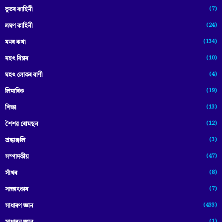
(7)
ভূতৰ কাহিনী
(24)
ভ্ৰমণ কাহিনী
(134)
মনৰ কথা
(10)
মহৎ বিচাৰ
(4)
মহৎ লোকৰ বাণী
(19)
লিমাৰিক
(13)
শিক্ষা
(12)
শৈশৱ ৰোমন্থন
(3)
শ্ৰদ্ধাঞ্জলি
(47)
সম্পাদকীয়
(8)
সাঁথৰ
(7)
সাক্ষাৎকাৰ
(433)
সাধাৰণ জ্ঞান
(1)