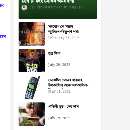
১৫৫ টা মহৎ লোকৰ অমৰ বাণী
্তৱ
Rinku Rajowar
August 23,
2020
সংযোগ নে সত্তাৰ
স্ফুলিংগ~ৰিতুপৰ্ণ শৰ্মা
ৰ্তন
February 25, 2026
বুলু ফিল্ম
July 20, 2022
মোবাইল ফোনৰ ব্যৱহাৰ,
উপকাৰিতা আৰু অপকাৰিতা-
নিজৰা বৰ্মন ডেকা
May 31, 2021
গাভিনী ভূত - দেৱ দাস
July 19, 2022