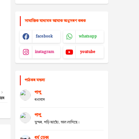
সামাজিক মাধ্যমত আমাক অনুসৰণ কৰক
facebook
whatsapp
instagram
youtube
পাঠকৰ মন্তব্য
পাপু
ঁৱৰ
ধন্যবাদ
পাপু
সুন্দৰ, পঢ়ি আছোঁ, ভাল লাগিছে।
ধৰ্ম ডেকা