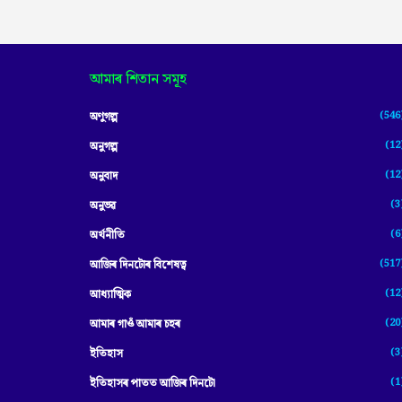
আমাৰ শিতান সমূহ
(546
অণুগল্প
(12
অনুগল্প
(12
অনুবাদ
(3
অনুভৱ
(6
অৰ্থনীতি
(517
আজিৰ দিনটোৰ বিশেষত্ব
(12
আধ্যাত্মিক
(20
আমাৰ গাওঁ আমাৰ চহৰ
(3
ইতিহাস
(1
ইতিহাসৰ পাতত আজিৰ দিনটো