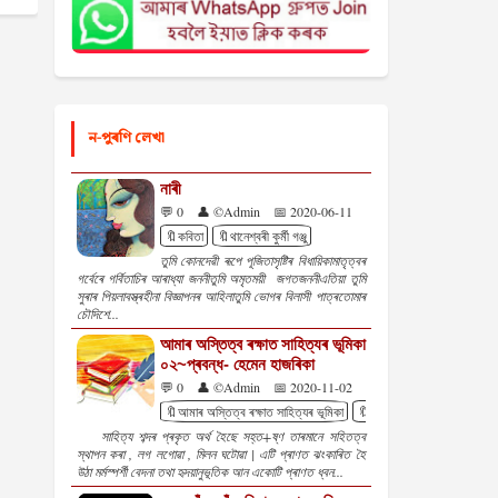
ন-পুৰণি লেখা
নাৰী
💬 0
👤 ©Admin
📅 2020-06-11
🔖কবিতা
🔖থানেশ্বৰী কুৰ্মী গঞ্জু
তুমি কোনদেৱী ৰূপে পূজিতাসৃষ্টিৰ বিধায়িকামাতৃত্বৰ
গৰ্বেৰে গৰ্বিতাচিৰ আৰাধ্যা জননীতুমি অমৃতময়ী জগতজননীএতিয়া তুমি
সুৰাৰ পিয়লাবস্ত্ৰহীনা বিজ্ঞাপনৰ আহিলাতুমি ভোগৰ বিলাসী পাত্ৰতোমাৰ
চৌদিশে...
আমাৰ অস্তিত্ব ৰক্ষাত সাহিত্যৰ ভূমিকা
০২~প্ৰবন্ধ- হেমেন হাজৰিকা
💬 0
👤 ©Admin
📅 2020-11-02
🔖আমাৰ অস্তিত্ব ৰক্ষাত সাহিত্যৰ ভূমিকা
🔖প্ৰবন্ধ
🔖হেমেন হাজৰিকা
সাহিত্য শব্দৰ প্ৰকৃত অৰ্থ হৈছে সহ্ত+ষ্ণ তাৰমানে সহিতত্ব
স্থাপন কৰা , লগ লগোৱা , মিলন ঘটোৱা | এটি প্ৰাণত ঝংকাৰিত হৈ
উঠা মৰ্মস্পৰ্শী বেদনা তথা হৃদয়ানুভূতিক আন একোটি প্ৰাণত ধ্বন...