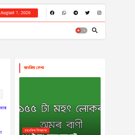
August 7, 2026
জনপ্রিয় লেখা
ত্যৰ
চানেকিৰ শিশুচ'ৰা
য