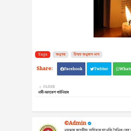
Tags
অনুভৱ
চিন্ময় অনুৰাগ নাথ
Facebook
Twitter
What
OLDER
নাৰী-অলকেশ খাটনিয়াৰ
©Admin
নমস্কাৰ অসমীয়া সাহিত্যৰ চানেকি দৈনিক ৱ