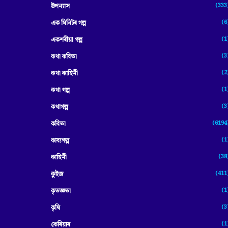
(333
উপন্যাস
(6
এক মিনিটৰ গল্প
(1
একশৰীয়া গল্প
(3
কথা কবিতা
(2
কথা কাহিনী
(1
কথা গল্প
(3
কথাগল্প
(6194
কবিতা
(1
কাব্যগল্প
(38
কাহিনী
(411
কুইজ
(1
কৃতজ্ঞতা
(3
কৃষি
(1
কেৰিয়াৰ