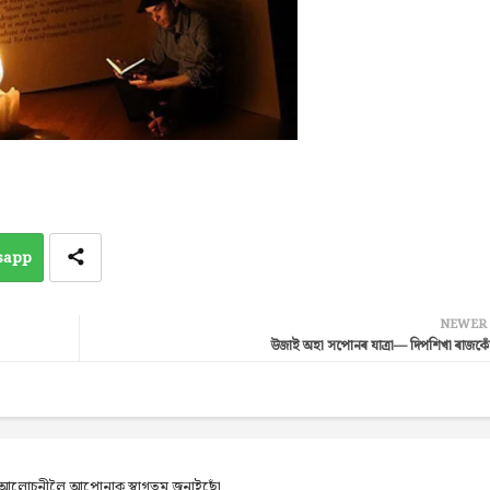
sapp
NEWER
উজাই অহা সপোনৰ যাত্ৰা— দিপশিখা ৰাজকো
েব আলোচনীলৈ আপোনাক স্বাগতম জনাইছোঁ