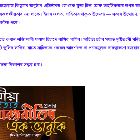
ান সময়ছোৱাত কিছুমান অনুষ্ঠান-প্ৰতিষ্ঠানত লেখকে মুক্ত চিন্তা আৰু সাহসিকতাৰ লগত বাস
একপক্ষীয়তাৰ ভয় থাকে। ইয়াৰ ফলত, সাহিত্যৰ প্রকৃত উদ্দেশ্য — সত্যৰ উন্মোচন,
সংকটত পৰে।
ৰ শক্তিশালী মাধ্যম হিচাপে ৰাখিব লাগিব। সাহিত্য চৰ্চাৰ মঞ্চত দৃষ্টিভংগী পৰিৱ
 তুলিব লাগিব, যাতে সাহিত্যক কেৱল আদৰ্শগত বা প্ৰচাৰমূলক ব্যৱস্থাৰূপে ব্যৱহাৰ
সত্য বিকাশৰ সম্ভৱ হ'ব।