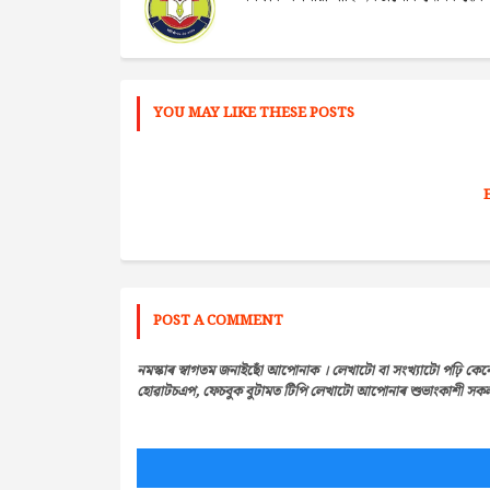
YOU MAY LIKE THESE POSTS
POST A COMMENT
নমস্কাৰ স্বাগতম জনাইছোঁ আপোনাক । লেখাটো বা সংখ্যাটো পঢ়ি কেন
হোৱাটচএপ, ফেচবুক বুটামত টিপি লেখাটো আপোনাৰ শুভাংকাশী সকলৰ 