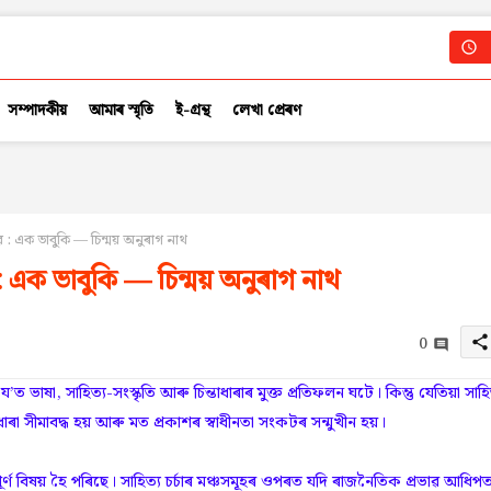
সম্পাদকীয়
আমাৰ স্মৃতি
ই-গ্ৰন্থ
লেখা প্ৰেৰণ
 : এক ভাবুকি — চিন্ময় অনুৰাগ নাথ
: এক ভাবুকি — চিন্ময় অনুৰাগ নাথ
0
share
 ভাষা, সাহিত্য-সংস্কৃতি আৰু চিন্তাধাৰাৰ মুক্ত প্ৰতিফলন ঘটে। কিন্তু যেতিয়া সাহি
ধাৰা সীমাবদ্ধ হয় আৰু মত প্ৰকাশৰ স্বাধীনতা সংকটৰ সন্মুখীন হয়।
র্ণ বিষয় হৈ পৰিছে। সাহিত্য চৰ্চাৰ মঞ্চসমূহৰ ওপৰত যদি ৰাজনৈতিক প্ৰভাৱ আধিপত্