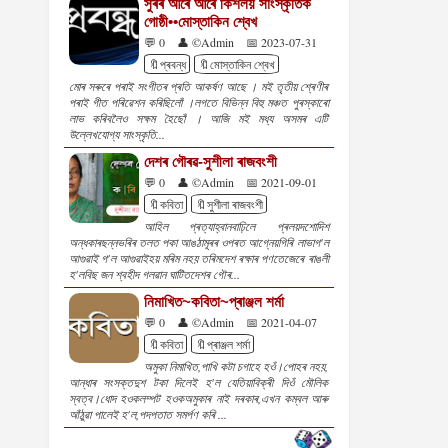
সুৰৰ আঁৰে আঁৰে কিশলয় সাংস্কৃতিক
গোষ্ঠী••মোস্তাকিন শ্বেখ
💬 0
👤 ©Admin
📅 2023-07-31
🔖প্ৰবন্ধ
🔖মোস্তাকিন শ্বেখ
মোৰ সৰুৰে পৰাই সংগীতৰ প্ৰতি আকৰ্ষণ আছে । মই তৃতীয় শ্ৰেণীৰ
পৰাই গীত পৰিৱেশন কৰিছিলোঁ ।লগতে বিভিন্ন বিহু মঞ্চত পুৰস্কাৰো
লাভ কৰিবলৈও সক্ষম হৈছোঁ । আজি মই মধ্য অসমৰ এটি
উল্লেখযোগ্য সাংস্কৃতি...
দেশৰ গৌৰৱ-সুশীলা ৰাজবংশী
💬 0
👤 ©Admin
📅 2021-09-01
🔖কবিতা
🔖সুশীলা ৰাজবংশী
আহিল প্ৰত্যাহ্বানবাঢ়িলে প্ৰলয়দশোদিশ
অন্ধকাৰছন্নভৰিৰ তলত পকা আঙঠামূৰৰ ওপৰত আগ্নেয়গিৰি লাভাগ'ল
আগুৱাই গ'ল আগুৱাইহয় মৰিম নহয় তৰিমদেশ ৰক্ষাৰ পণতেজেৰে ৰাঙলী
হ'লবিছ জন শ্বহীদ গলৱান ঘাটিতদেশৰ গৌৰ...
নিমাখিত~কবিতা~প্ৰাঞ্জল শৰ্মা
💬 0
👤 ©Admin
📅 2021-04-07
🔖কবিতা
🔖প্ৰাঞ্জল শৰ্মা
অমুকা নিমাখিত,পাখি কটা চগাহে হওঁ।পোহৰ নহয়,
আন্ধাৰ সংসক্তদুশ টকা দিলেই হ'ল যেতিয়াবিক্ৰী দিওঁ মৌলিক
স্বত্ব।ধোদ হওকলম্পট হওকঅমুকাৰ নাই দৰকাৰ,এখন কম্বল আৰু
আঁঠুৱা পালেই হ'ল,পদপতাত সমৰ্পণ কৰি ...