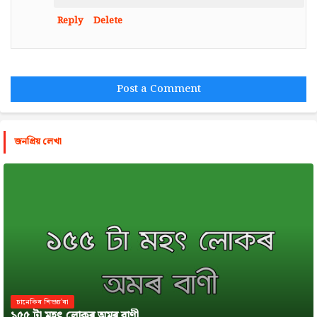
Reply
Delete
Post a Comment
জনপ্রিয় লেখা
চানেকিৰ শিশুচ'ৰা
১৫৫ টা মহৎ লোকৰ অমৰ বাণী