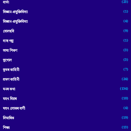
(23)
বাৰ্তা
(1)
বিজ্ঞান-প্রযুক্তিবিদ্যা
(4)
বিজ্ঞান-প্ৰযুক্তিবিদ্যা
(9)
বোলছবি
(1)
ব্যঙ্গ গল্প
(3)
ভাষা শিকণ
(3)
ভূগোল
(7)
ভূতৰ কাহিনী
(24)
ভ্ৰমণ কাহিনী
(134)
মনৰ কথা
(10)
মহৎ বিচাৰ
(4)
মহৎ লোকৰ বাণী
(19)
লিমাৰিক
(13)
শিক্ষা