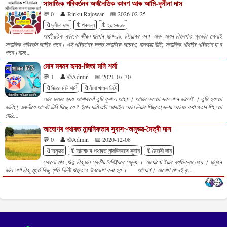
সামাজিক পৰিবৰ্তনৰ অৰ্থনৈতিক কাৰণ আৰু আমি-দৃলীনা দাস
💬 0
👤 Rinku Rajowar
📅 2026-02-25
🔖দৃলীনা দাস
🔖প্ৰবন্ধ
🔖২০২৬০৮
অৰ্থনৈতিক কাৰকে জীৱন ধাৰণৰ মানদণ্ড, নিয়োগৰ ধৰণ আৰু আয়ৰ বিতৰণত প্ৰভাৱ পেলাই
সামাজিক পৰিৱৰ্তন আনিব পাৰে। এই পৰিৱৰ্তনৰ ফলত সামাজিক আচৰণ, ৰাজহুৱা নীতি, সামাজিক গাঁথনিৰ পৰিৱৰ্তন হ’ব
পাৰে।সামা...
মোৰ মৰমৰ হৃদয়-জিতা মনি শৰ্মা
💬 1
👤 ©Admin
📅 2021-07-30
🔖জিতা মনি শৰ্মা
🔖নীলা খামৰ চিঠি
মোৰ মৰমৰ হৃদয় আশাকৰোঁ তুমি কুশলে আছা । আমাৰ ঘৰতো সকলোৰে ভালেই । তুমি হয়তো
ভাবিছা, এজনীয়ে আকৌ চিঠি দিছে যে ? ইমান দামি এটা মোবাইল ফোন দিয়াৰ পিছতো,সদায় ফোনত কথা পতাৰ পিছতো
যে&...
আঘোণৰ পথাৰত নান্দনিকতাৰ সুবাস~অনুভৱ-মৈত্ৰী দাস
💬 0
👤 ©Admin
📅 2020-12-08
🔖অনুভৱ
🔖আঘোণৰ পথাৰত নান্দনিকতাৰ সুবাস
🔖মৈত্ৰী দাস
সকলো মাহ ,ঋতু কিছুমান স্বকীয় বৈশিষ্ট্যৰে সমৃদ্ধ । আঘোণো ইয়াৰ ব্যতিক্ৰম নহয় । মানুহৰ
ভাল লগা কিছু মূহুৰ্ত কিছু স্মৃতি নিৰ্দিষ্ট ঋতুতহে উপভোগ কৰা হয় । আঘোণ। আঘোণ মানেই কৃ...