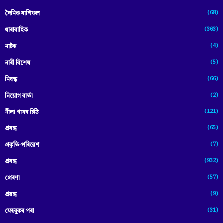
(68)
দৈনিক ৰাশিফল
(363)
ধাৰাবাহিক
(4)
নাটক
(5)
নাৰী বিশেষ
(66)
নিবন্ধ
(2)
নিয়োগ বাৰ্তা
(121)
নীলা খামৰ চিঠি
(65)
প্রবন্ধ
(7)
প্ৰকৃতি-পৰিৱেশ
(932)
প্ৰবন্ধ
(57)
প্ৰেৰণা
(9)
প্ৰৱন্ধ
(31)
ফেচবুকৰ পৰা