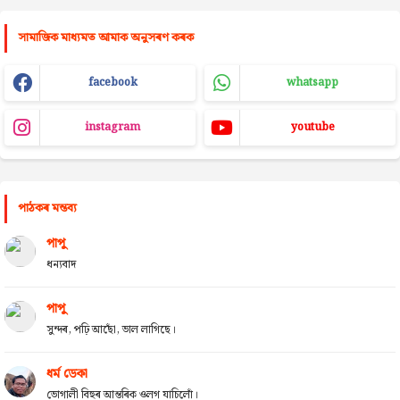
সামাজিক মাধ্যমত আমাক অনুসৰণ কৰক
facebook
whatsapp
instagram
youtube
পাঠকৰ মন্তব্য
পাপু
ধন্যবাদ
পাপু
সুন্দৰ, পঢ়ি আছোঁ, ভাল লাগিছে।
ধৰ্ম ডেকা
ভোগালী বিহুৰ আন্তৰিক ওলগ যাচিলোঁ।