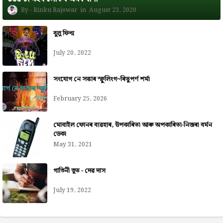
Rinku Rajowar
August 23, 2020
বুলু ফিল্ম
July 20, 2022
সংযোগ নে সত্তাৰ স্ফুলিংগ~ৰিতুপৰ্ণ শৰ্মা
February 25, 2026
মোবাইল ফোনৰ ব্যৱহাৰ, উপকাৰিতা আৰু অপকাৰিতা-নিজৰা বৰ্মন
ডেকা
May 31, 2021
গাভিনী ভূত - দেৱ দাস
July 19, 2022