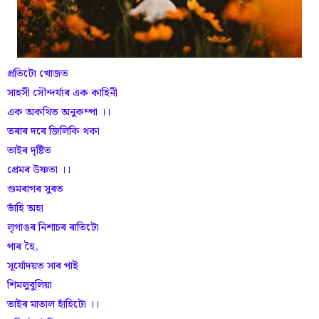
প্ৰতিটো খোজত
সাহসী সৌন্দৰ্য্যৰ এক কাহিনী
এক অকথিত অনুকম্পা ।।
তৰাৰ দৰে জিলিকি থকা
তাইৰ দৃষ্টিত
প্ৰেমৰ উষ্ণতা ।।
গুমৰাগৰ সুৰত
ভাঁহি অহা
লৃগাঙৰ নিশাচৰ ৰাতিটো
পাৰ হৈ,
সূৰ্যোদয়ত সাৰ পাই
শিমলুবুলিয়া
তাইৰ মাতাল হাঁহিটো ।।