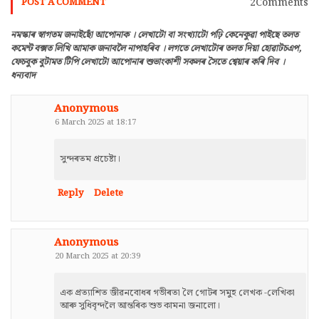
2Comments
POST A COMMENT
নমস্কাৰ স্বাগতম জনাইছোঁ আপোনাক । লেখাটো বা সংখ্যাটো পঢ়ি কেনেকুৱা পাইছে তলত
কমেন্ট বক্সত লিখি আমাক জনাবলৈ নাপাহৰিব । লগতে লেখাটোৰ তলত দিয়া হোৱাটচএপ,
ফেচবুক বুটামত টিপি লেখাটো আপোনাৰ শুভাংকাশী সকলৰ সৈতে শ্বেয়াৰ কৰি দিব ।
ধন্যবাদ
Anonymous
6 March 2025 at 18:17
সুন্দৰতম প্ৰচেষ্টা।
Reply
Delete
Anonymous
20 March 2025 at 20:39
এক প্ৰত্যাশিত জীৱনবোধৰ গভীৰতা লৈ গোটৰ সমুহ লেখক -লেখিকা
আৰু সুধিবৃন্দলৈ আন্তৰিক শুভ কামনা জনালো।