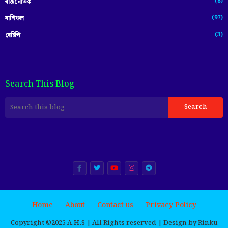
(8)
ৰাজনৈতিক
(97)
ৰাশিফল
(3)
ৰেচিপি
Search This Blog
Home
About
Contact us
Privacy Policy
Copyright ©️2025 A.H.S | All Rights reserved | Design by Rinku