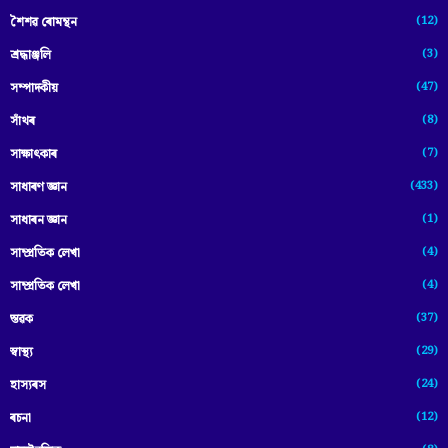
(12)
শৈশৱ ৰোমন্থন
(3)
শ্ৰদ্ধাঞ্জলি
(47)
সম্পাদকীয়
(8)
সাঁথৰ
(7)
সাক্ষাৎকাৰ
(433)
সাধাৰণ জ্ঞান
(1)
সাধাৰন জ্ঞান
(4)
সাম্প্রতিক লেখা
(4)
সাম্প্ৰতিক লেখা
(37)
স্তৱক
(29)
স্বাস্থ্য
(24)
হাস্যৰস
(12)
ৰচনা