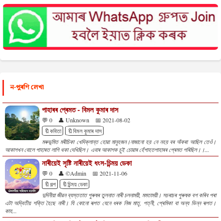
ন-পুৰণি লেখা
পাহাৰৰ প্ৰেমত - বিমল কুমাৰ দাস
💬 0
👤 Unknown
📅 2021-08-02
🔖কবিতা
🔖বিমল কুমাৰ দাস
মৰুভূমিত মৰীচিকা খেদিক্লান্ত হোৱা মানুহজন।নাজানো হয় নে নহয় বৰ অঁকৰা আছিল তেওঁ।
আকাশখন বোলে পাহাৰত লাগি থকা দেখিছিল। এবাৰ আকাশক চুই চোৱাৰ হেঁপাহতপাহাৰৰ প্ৰেমত পৰিছিল।।...
নাৰীয়েই সৃষ্টি নাৰীয়েই ধংস-চিন্ময় ডেকা
💬 0
👤 ©Admin
📅 2021-11-06
🔖গল্প
🔖চিন্ময় ডেকা
দুদিনীয়া জীৱন ব্যস্ততাত পুৰুষৰ তুলনাত নাৰী চলনাময়ী, মমতাময়ী। সচৰাচৰ পুৰুষক বশ কৰিব পৰা
এটা অদ্বিতীয় শক্তি হৈছে নাৰী। যি কোনো ৰূপত যেনে ধৰক নিজ মাতৃ, পত্নী, প্ৰেমিকা বা অন্য ভিন্ন ৰূপত।
কাহ...