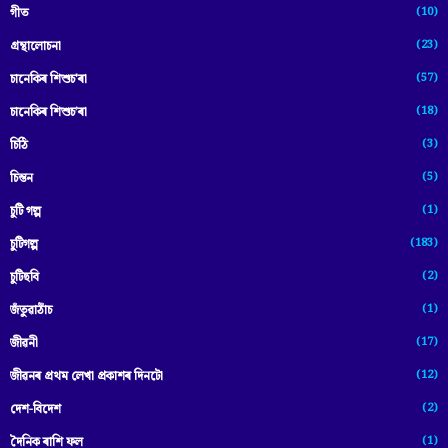
(10)
গীত
(23)
গ্ৰন্থালোচনা
(57)
চানেকিৰ শিশুচ'ৰা
(18)
চানেকিৰ শিশুচ’ৰা
(3)
চিঠি
(5)
চিন্তন
(1)
চুটি গল্প
(183)
চুটিগল্প
(2)
চুটিছবি
(1)
জঁতুৱাঠাঁচ
(17)
জীৱনী
(12)
জীৱনৰ প্ৰথম লেখা প্ৰকাশৰ দিনটো
(2)
দেশ-বিদেশ
(1)
দৈনিক ৰাশি ফল