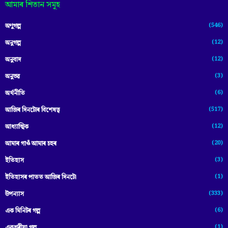
আমাৰ শিতান সমূহ
(546)
অণুগল্প
(12)
অনুগল্প
(12)
অনুবাদ
(3)
অনুভৱ
(6)
অৰ্থনীতি
(517)
আজিৰ দিনটোৰ বিশেষত্ব
(12)
আধ্যাত্মিক
(20)
আমাৰ গাওঁ আমাৰ চহৰ
(3)
ইতিহাস
(1)
ইতিহাসৰ পাতত আজিৰ দিনটো
(333)
উপন্যাস
(6)
এক মিনিটৰ গল্প
(1)
একশৰীয়া গল্প