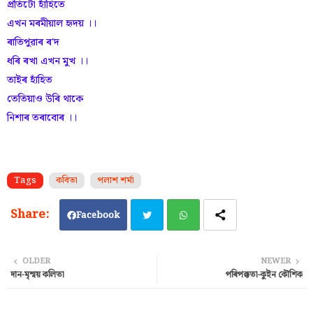
প্ৰতিটো হাঁহিতে
এখন মৰমীয়াল হৃদয় ।।
ৰাতিপুৱাৰ ৰ'দ
ধৰি ৰখা এখন মুখ ।।
তাইৰ হাঁহিত
তেতিয়াও উৰি থাকে
নিশাৰ তৰাবোৰ ।।
Tags
কবিতা
পলাশ শৰ্মা
Facebook
Twi
Wh
OLDER
NEWER
দান-মৃন্ময় কলিতা
পৰিপক্কতা-কুইন কৌশিক
tter
ats
ap