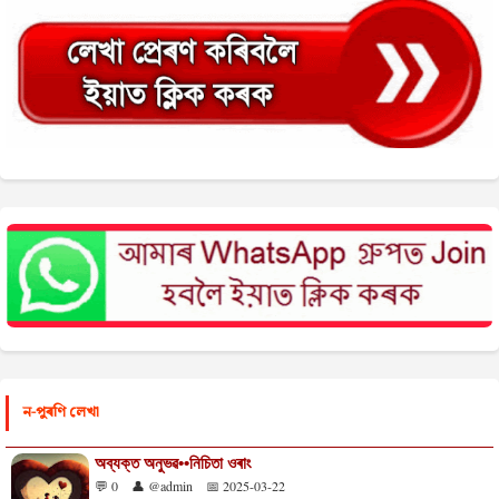
ন-পুৰণি লেখা
অব্যক্ত অনুভৱ••নিচিতা ওৰাং
💬 0
👤 @admin
📅 2025-03-22