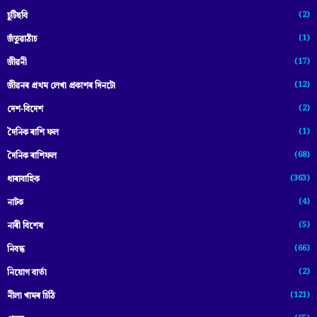
(2)
চুটিছবি
(1)
জঁতুৱাঠাঁচ
(17)
জীৱনী
(12)
জীৱনৰ প্ৰথম লেখা প্ৰকাশৰ দিনটো
(2)
দেশ-বিদেশ
(1)
দৈনিক ৰাশি ফল
(68)
দৈনিক ৰাশিফল
(363)
ধাৰাবাহিক
(4)
নাটক
(5)
নাৰী বিশেষ
(66)
নিবন্ধ
(2)
নিয়োগ বাৰ্তা
(121)
নীলা খামৰ চিঠি