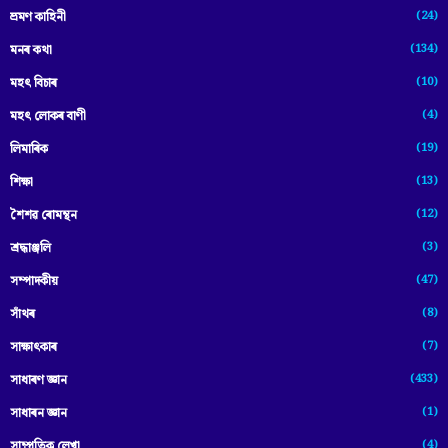
(24)
ভ্ৰমণ কাহিনী
(134)
মনৰ কথা
(10)
মহৎ বিচাৰ
(4)
মহৎ লোকৰ বাণী
(19)
লিমাৰিক
(13)
শিক্ষা
(12)
শৈশৱ ৰোমন্থন
(3)
শ্ৰদ্ধাঞ্জলি
(47)
সম্পাদকীয়
(8)
সাঁথৰ
(7)
সাক্ষাৎকাৰ
(433)
সাধাৰণ জ্ঞান
(1)
সাধাৰন জ্ঞান
(4)
সাম্প্রতিক লেখা