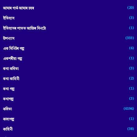
(20)
আমাৰ গাওঁ আমাৰ চহৰ
(3)
ইতিহাস
(1)
ইতিহাসৰ পাতত আজিৰ দিনটো
(333)
উপন্যাস
(6)
এক মিনিটৰ গল্প
(1)
একশৰীয়া গল্প
(3)
কথা কবিতা
(2)
কথা কাহিনী
(1)
কথা গল্প
(3)
কথাগল্প
(6194)
কবিতা
(1)
কাব্যগল্প
(38)
কাহিনী