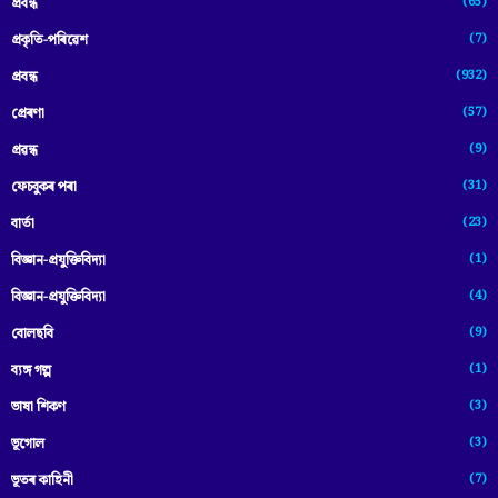
(65)
প্রবন্ধ
(7)
প্ৰকৃতি-পৰিৱেশ
(932)
প্ৰবন্ধ
(57)
প্ৰেৰণা
(9)
প্ৰৱন্ধ
(31)
ফেচবুকৰ পৰা
(23)
বাৰ্তা
(1)
বিজ্ঞান-প্রযুক্তিবিদ্যা
(4)
বিজ্ঞান-প্ৰযুক্তিবিদ্যা
(9)
বোলছবি
(1)
ব্যঙ্গ গল্প
(3)
ভাষা শিকণ
(3)
ভূগোল
(7)
ভূতৰ কাহিনী