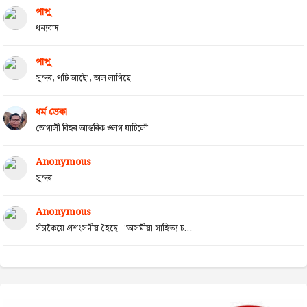
পাপু
ধন্যবাদ
পাপু
সুন্দৰ, পঢ়ি আছোঁ, ভাল লাগিছে।
ধৰ্ম ডেকা
ভোগালী বিহুৰ আন্তৰিক ওলগ যাচিলোঁ।
Anonymous
সুন্দৰ
Anonymous
সঁচাকৈয়ে প্ৰশংসনীয় হৈছে। "অসমীয়া সাহিত্য চ...