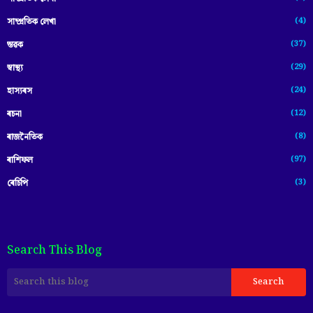
(4)
সাম্প্ৰতিক লেখা
(37)
স্তৱক
(29)
স্বাস্থ্য
(24)
হাস্যৰস
(12)
ৰচনা
(8)
ৰাজনৈতিক
(97)
ৰাশিফল
(3)
ৰেচিপি
Search This Blog