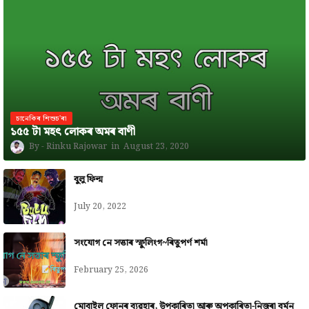
চানেকিৰ শিশুচ'ৰা
১৫৫ টা মহৎ লোকৰ অমৰ বাণী
Rinku Rajowar
August 23, 2020
বুলু ফিল্ম
July 20, 2022
সংযোগ নে সত্তাৰ স্ফুলিংগ~ৰিতুপৰ্ণ শৰ্মা
February 25, 2026
মোবাইল ফোনৰ ব্যৱহাৰ, উপকাৰিতা আৰু অপকাৰিতা-নিজৰা বৰ্মন