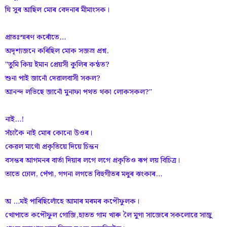
যি সুৰ আছিল মোৰ বেদনাৰ মীমাংসক।
প্ৰাতঃস্মৰণ কৰোঁতে…
অদৃশ্যজনে কৰিছিল মোক সজস্ৰ প্ৰশ্ন.
"তুমি কিয় ইমান প্ৰেয়সী কুলিৰ কন্ঠত?
শুনা পাই জানোঁ দেৱালবাসী সকল?
আনন্দ লভিছে জানোঁ মুনাফা পথত থকা লোকসকল?"
নাই…!
সঁচাকৈ নাই মোৰ কোনো উওৰ।
কেৱল মাথোঁ প্ৰকৃতিয়ে দিয়ে চিন্তন
বসন্তৰ আগমনৰ বাৰ্তা দিয়াৰ লগে লগে প্ৰকৃতিও ৰূপ লয় বিচিত্ৰ।
তাতে ঢোল, পেঁপা, গগনা লগতে বিহুগীতৰ মধুৰ ঝংকাৰ…
অ …মই পাৰিছিলোঁহে আমাৰ মৰমৰ কপৌফুলক।
খোপাতে কপৌফুল গোজি,হাতত গাম খাৰু লৈ মুগা সাজেৰে সকলোৱে সাজু