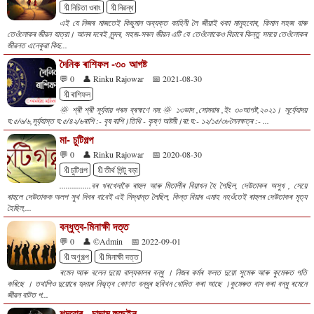
🔖নিচিতা ওৰাং
🔖নিৱন্ধ
এই যে নিজৰ মাজতেই কিছুমান অব্যক্ত কাহিনী লৈ জীয়াই থকা মানুহবোৰ, কিমান সহজ বাৰু
তেওঁলোকৰ জীৱন যাত্রা। আনৰ দৰেই সুন্দৰ, সহজ-সৰল জীৱন এটি যে তেওঁলোকেও বিচাৰে কিন্তু সময়ে তেওঁলোকৰ
জীৱনত এনেকুৱা কিছ...
দৈনিক ৰাশিফল -৩০ আগষ্ট
💬 0
👤 Rinku Rajowar
📅 2021-08-30
🔖ৰাশিফল
🌞 শ্ৰী শ্ৰী সূৰ্য্যায় পৰম ব্ৰহ্মণে নম:🌞 ১৩ভাদ ,সোমবাৰ ,ইং ৩০আগষ্ট,২০২১। সূৰ্য্যোদয়
ঘ:৫/৬/৬,সূৰ্য্যাস্ত ঘ:৫/৪২/৬ৰাশি :- বৃষ ৰাশি।তিথি - কৃষ্ণ অষ্টমী।ৰা:ঘ:- ১২/১৫/৩৮লৈনক্ষত্ৰ :- ...
মা- চুটিগল্প
💬 0
👤 Rinku Rajowar
📅 2020-08-30
🔖চুটিগল্প
🔖তীৰ্থ পিন্টু বড়া
...............বৰ খৰখেদাকৈ ৰাহুল আৰু মিতালীৰ বিয়াখন হৈ গৈছিল, দেউতাকৰ অসুখ , সেয়ে
ৰাহুলে দেউতাকক অলপ সুখ দিবৰ বাবেই এই সিদ্ধান্ত লৈছিল, কিন্ত বিয়াৰ এমাহ নহওঁতেই ৰাহুলৰ দেউতাকৰ মৃত্য
হৈছিল,...
বন্ধুত্ব-মিনাক্ষী দত্ত
💬 0
👤 ©Admin
📅 2022-09-01
🔖অণুগল্প
🔖মিনাক্ষী দত্ত
ৰমেন আৰু বলেন দুয়ো বাল্যকালৰ বন্ধু । নিজৰ কৰ্মৰ ফলত দুয়ো সুমেৰু আৰু কুমেৰুত গতি
কৰিছে । তথাপিও দুয়োৰে হৃদয়ৰ নিভৃত্ব কোণত বন্ধুৰ ছবিখন খোদিত কৰা আছে ।কুমেৰুত বাস কৰা বন্ধু ৰমেনে
জীৱন বাটত প...
শব্দবোৰ - চাদ্দাম হুছেইন