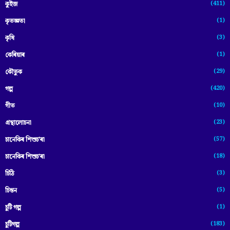
(411)
কুইজ
(1)
কৃতজ্ঞতা
(3)
কৃষি
(1)
কেৰিয়াৰ
(29)
কৌতুক
(420)
গল্প
(10)
গীত
(23)
গ্ৰন্থালোচনা
(57)
চানেকিৰ শিশুচ'ৰা
(18)
চানেকিৰ শিশুচ’ৰা
(3)
চিঠি
(5)
চিন্তন
(1)
চুটি গল্প
(183)
চুটিগল্প