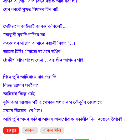
প্ৰাণৰ আপোন সাত বিহুৰ ৰঙক আদৰিবলৈ।
যেন কাৰোঁ মুখত বিষাদৰ চিন নাই।
সেইফালে আইতাই আৰম্ভ কৰিলেই…
"তাকুৰী ঘূৰাদি নাচিমে মই
কংকালৰ মাজত আমাৰে ৰঙালী বিহুত "..।
আমাৰ মিচিং গাঁৱতো ৰঙেৰে ৰঙীন
ঢেঁকীও প্ৰাণ পালে জানা... ৰঙালীৰ আগমন পাই।
পিছে তুমি আহিবানে নাই জ্যোতি
বিহুত আমাৰ ঘৰলৈ?
আহিবাই কিন্তু দেই…
তুমি অহা আশাত মই অপেক্ষাৰ পথত ৰ'ম কেঁকুৰি জোপাতে
মৰমৰ বিহুৱান খন লৈ।
আহি তুমি অমৰ কৰিবা আমাৰ ভালপোৱাক ৰঙালীৰ দিনা ৰঙেৰে উপচাই।
Tags
কবিতা
বনিতা মিলি