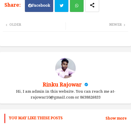
Facebook
Twi
Wh
OLDER
NEWER
tter
ats
ap
p
Rinku Rajowar
Hi, I am admin in this website. You can reach me at-
rajowar10@gmaiI.com or 8638826833
YOU MAY LIKE THESE POSTS
Show more