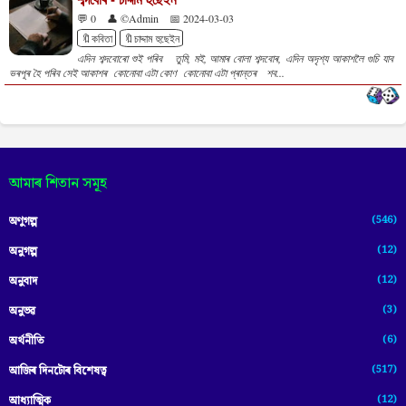
💬 0
👤 ©Admin
📅 2024-03-03
🔖কবিতা
🔖চাদ্দাম হুছেইন
এদিন শব্দবোৰো শুই পৰিব তুমি, মই, আমাৰ বোলা শব্দবোৰ, এদিন অদৃশ্য আকাশলৈ গুচি যাব
ভৰপূৰ হৈ পৰিব সেই আকাশৰ কোনোবা এটা কোণ কোনোবা এটা প্ৰান্তৰ শব...
আমাৰ শিতান সমূহ
(546)
অণুগল্প
(12)
অনুগল্প
(12)
অনুবাদ
(3)
অনুভৱ
(6)
অৰ্থনীতি
(517)
আজিৰ দিনটোৰ বিশেষত্ব
(12)
আধ্যাত্মিক